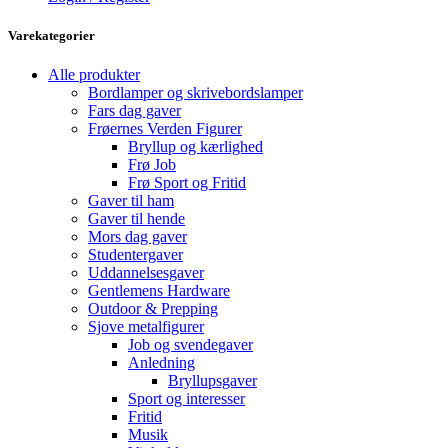
Varekategorier
Alle produkter
Bordlamper og skrivebordslamper
Fars dag gaver
Frøernes Verden Figurer
Bryllup og kærlighed
Frø Job
Frø Sport og Fritid
Gaver til ham
Gaver til hende
Mors dag gaver
Studentergaver
Uddannelsesgaver
Gentlemens Hardware
Outdoor & Prepping
Sjove metalfigurer
Job og svendegaver
Anledning
Bryllupsgaver
Sport og interesser
Fritid
Musik