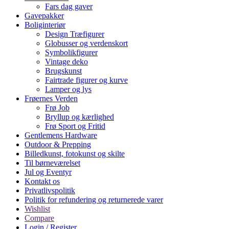
Fars dag gaver
Gavepakker
Boliginteriør
Design Træfigurer
Globusser og verdenskort
Symbolikfigurer
Vintage deko
Brugskunst
Fairtrade figurer og kurve
Lamper og lys
Frøernes Verden
Frø Job
Bryllup og kærlighed
Frø Sport og Fritid
Gentlemens Hardware
Outdoor & Prepping
Billedkunst, fotokunst og skilte
Til børneværelset
Jul og Eventyr
Kontakt os
Privatlivspolitik
Politik for refundering og returnerede varer
Wishlist
Compare
Login / Register