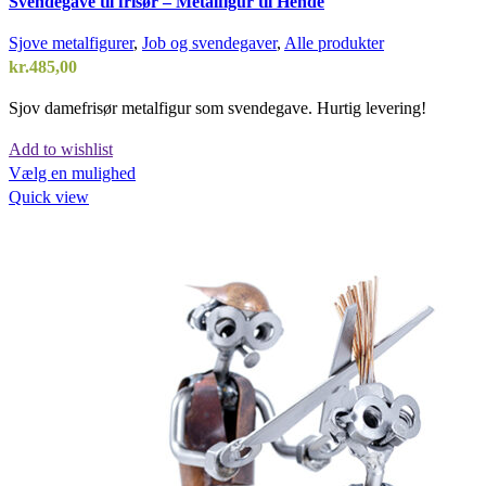
Svendegave til frisør – Metalfigur til Hende
Sjove metalfigurer
,
Job og svendegaver
,
Alle produkter
kr.
485,00
Sjov damefrisør metalfigur som svendegave. Hurtig levering!
Add to wishlist
Vælg en mulighed
Quick view