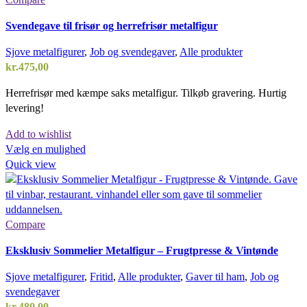
Svendegave til frisør og herrefrisør metalfigur
Sjove metalfigurer
,
Job og svendegaver
,
Alle produkter
kr.
475,00
Herrefrisør med kæmpe saks metalfigur. Tilkøb gravering. Hurtig
levering!
Add to wishlist
Vælg en mulighed
Quick view
Compare
Eksklusiv Sommelier Metalfigur – Frugtpresse & Vintønde
Sjove metalfigurer
,
Fritid
,
Alle produkter
,
Gaver til ham
,
Job og
svendegaver
kr.
480,00