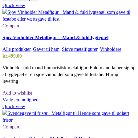
Quick view
Compare
Sjov Vinholder Metalfigur – Mand & fuld lygtepæl
Alle produkter
,
Gaver til ham
,
Sjove metalfigurer
,
Vinholdere
kr.
499,00
Vinholder fuld mand humoristisk metalfigur. Fuld mand læner sig op
af lygtepæl er en sjov vinholder som gave til festabe. Hurtig
levering!
Add to wishlist
Vælg en mulighed
Quick view
Compare