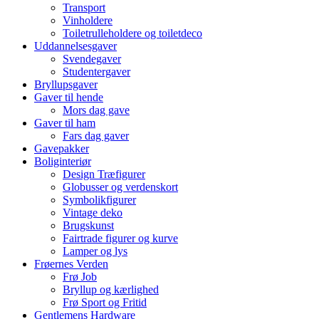
Transport
Vinholdere
Toiletrulleholdere og toiletdeco
Uddannelsesgaver
Svendegaver
Studentergaver
Bryllupsgaver
Gaver til hende
Mors dag gave
Gaver til ham
Fars dag gaver
Gavepakker
Boliginteriør
Design Træfigurer
Globusser og verdenskort
Symbolikfigurer
Vintage deko
Brugskunst
Fairtrade figurer og kurve
Lamper og lys
Frøernes Verden
Frø Job
Bryllup og kærlighed
Frø Sport og Fritid
Gentlemens Hardware