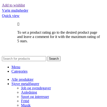
Add to wishlist
Dette
Vælg muligheder
vare
Quick view
har
flere
varianter.
To set a product rating go to the desired product page
Mulighederne
and leave a comment for it with the maximum rating of
5 stars.
kan
vælges
på
varesiden
Search
Menu
Categories
Alle produkter
Sjove metalfigurer
Job og svendegaver
Anledning
Sport og interesser
Fritid
Musik