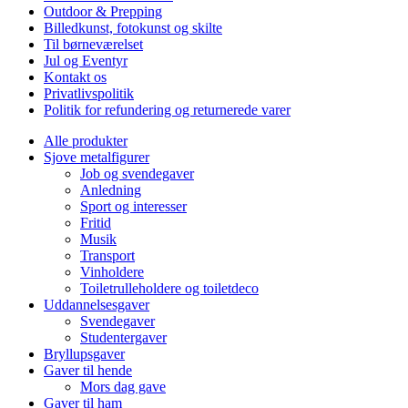
Outdoor & Prepping
Billedkunst, fotokunst og skilte
Til børneværelset
Jul og Eventyr
Kontakt os
Privatlivspolitik
Politik for refundering og returnerede varer
Alle produkter
Sjove metalfigurer
Job og svendegaver
Anledning
Sport og interesser
Fritid
Musik
Transport
Vinholdere
Toiletrulleholdere og toiletdeco
Uddannelsesgaver
Svendegaver
Studentergaver
Bryllupsgaver
Gaver til hende
Mors dag gave
Gaver til ham