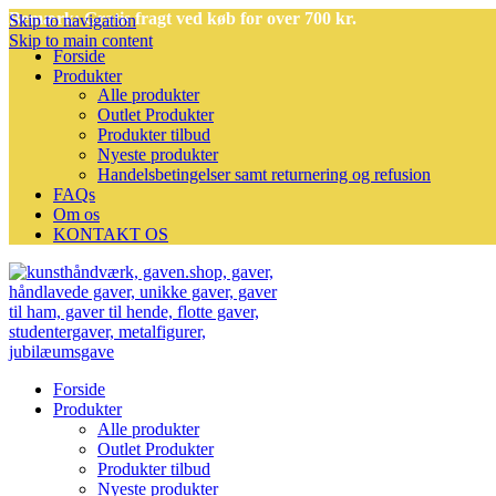
Bemærk: Gratis fragt ved køb for over 700 kr.
Skip to navigation
Skip to main content
Forside
Produkter
Alle produkter
Outlet Produkter
Produkter tilbud
Nyeste produkter
Handelsbetingelser samt returnering og refusion
FAQs
Om os
KONTAKT OS
Forside
Produkter
Alle produkter
Outlet Produkter
Produkter tilbud
Nyeste produkter