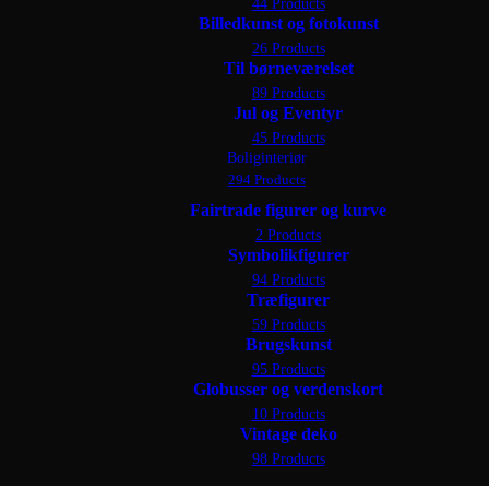
44 Products
Billedkunst og fotokunst
26 Products
Til børneværelset
89 Products
Jul og Eventyr
45 Products
Boliginteriør
294 Products
Fairtrade figurer og kurve
2 Products
Symbolikfigurer
94 Products
Træfigurer
59 Products
Brugskunst
95 Products
Globusser og verdenskort
10 Products
Vintage deko
98 Products