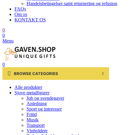
Handelsbetingelser samt returnering og refusion
FAQs
Om os
KONTAKT OS
0
0
Menu
0
BROWSE CATEGORIES
Alle produkter
Sjove metalfigurer
Job og svendegaver
Anledning
Sport og interesser
Fritid
Musik
Transport
Vinholdere