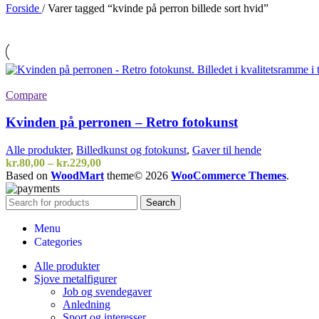
Forside
/
Varer tagged “kvinde på perron billede sort hvid”
Compare
Kvinden på perronen – Retro fotokunst
Alle produkter
,
Billedkunst og fotokunst
,
Gaver til hende
Prisinterval:
kr.
80,00
–
kr.
229,00
kr.80,00
Based on
WoodMart
theme© 2026
WooCommerce Themes
.
til
kr.229,00
Search
Menu
Categories
Alle produkter
Sjove metalfigurer
Job og svendegaver
Anledning
Sport og interesser