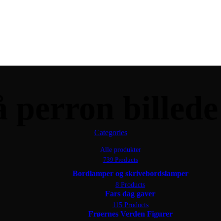
 perron billede
Categories
Alle produkter
739 Products
Bordlamper og skrivebordslamper
8 Products
Fars dag gaver
115 Products
Frøernes Verden Figurer