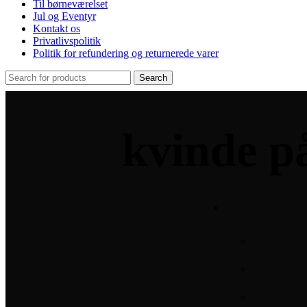
Til børneværelset
Jul og Eventyr
Kontakt os
Privatlivspolitik
Politik for refundering og returnerede varer
Search
Alle produkter
Billedkunst
og fotokunst
kvinde på
Bordlamper
og
skrivebordslamper
Fars dag
gaver
Frøernes
Verden Figurer
Bryllup
og
kærlighed
Frø Job
Frø
Sport og
Fritid