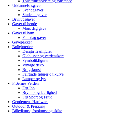
Toiletrulleholdere og toiletdeco
Uddannelsesgaver
Svendegaver
Studentergaver
Bryllupsgaver
Gaver til hende
Mors dag gave
Gaver til ham
Fars dag gaver
Gavepakker
Boliginteriør
Design Træfigurer
Globusser og verdenskort
Symbolikfigurer
Vintage deko
Brugskunst
Fairtrade figurer og kurve
Lamper og lys
Frøernes Verden
Frø Job
Bryllup og kærlighed
Frø Sport og Fritid
Gentlemens Hardware
Outdoor & Prepping
Billedkunst, fotokunst og skilte