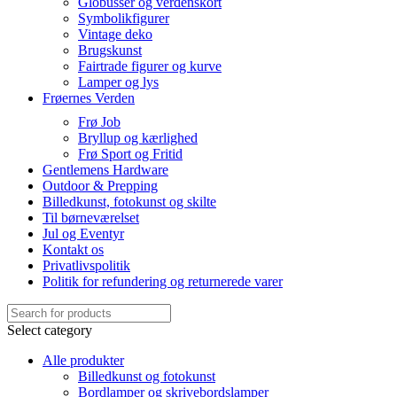
Globusser og verdenskort
Symbolikfigurer
Vintage deko
Brugskunst
Fairtrade figurer og kurve
Lamper og lys
Frøernes Verden
Frø Job
Bryllup og kærlighed
Frø Sport og Fritid
Gentlemens Hardware
Outdoor & Prepping
Billedkunst, fotokunst og skilte
Til børneværelset
Jul og Eventyr
Kontakt os
Privatlivspolitik
Politik for refundering og returnerede varer
Select category
Alle produkter
Billedkunst og fotokunst
Bordlamper og skrivebordslamper