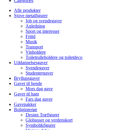
Categories
Alle produkter
Sjove metalfigurer
Job og svendegaver
Anledning
Sport og interesser
Fritid
Musik
Transport
Vinholdere
Toiletrulleholdere og toiletdeco
Uddannelsesgaver
Svendegaver
Studentergaver
Bryllupsgaver
Gaver til hende
Mors dag gave
Gaver til ham
Fars dag gaver
Gavepakker
Boliginteriør
Design Træfigurer
Globusser og verdenskort
Symbolikfigurer