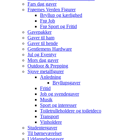
Fars dag gaver
Frøernes Verden Figurer
Bryllup og kærlighed
Frø Job
Frø Sport og Fritid
Gavepakker
Gaver til ham
Gaver til hende
Gentlemens Hardware
Jul og Eventyr
Mors dag gaver
Outdoor & Prepping
Sjove metalfigurer
Anledning
Bryllupsgaver
Fritid
Job og svendegaver
Musik
Sport og interesser
Toiletrulleholdere og toiletdeco
Transport
Vinholdere
Studentergaver
Til børneværelset
Uddannelsesgaver