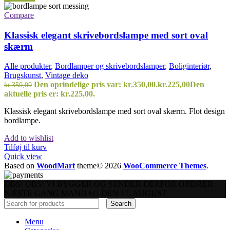
Compare
Klassisk elegant skrivebordslampe med sort oval
skærm
Alle produkter
,
Bordlamper og skrivebordslamper
,
Boliginteriør
,
Brugskunst
,
Vintage deko
Den oprindelige pris var: kr.350,00.
kr.
225,00
Den
kr.
350,00
aktuelle pris er: kr.225,00.
Klassisk elegant skrivebordslampe med sort oval skærm. Flot design
bordlampe.
Add to wishlist
Tilføj til kurv
Quick view
Based on
WoodMart
theme© 2026
WooCommerce Themes
.
OBS! OBS! VI BYGGER OG SENDER DERFOR ORDRER
NÆSTE GANG MANDAG DEN 17. AUGUST
Search
Menu