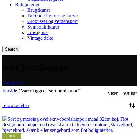
Boliginteriør
Brugskunst
Fairtrade figurer og kurve
Globusser og verdenskort
Symbolikfigurer
Træfigurer
Vintage deko
Search
sort bordlampe
Categories
Forside
/
Varer tagged “sort bordlampe”
Viser 1 resultat
Show sidebar
-36%