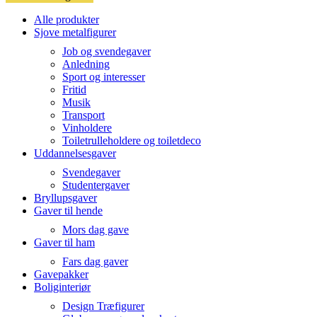
Alle produkter
Sjove metalfigurer
Job og svendegaver
Anledning
Sport og interesser
Fritid
Musik
Transport
Vinholdere
Toiletrulleholdere og toiletdeco
Uddannelsesgaver
Svendegaver
Studentergaver
Bryllupsgaver
Gaver til hende
Mors dag gave
Gaver til ham
Fars dag gaver
Gavepakker
Boliginteriør
Design Træfigurer