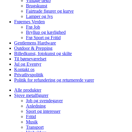
Vintage deko
Brugskunst
Fairtrade figurer og kurve
Lamper og lys
Frøernes Verden
Frø Job
Bryllup og kærlighed
Frø Sport og Fritid
Gentlemens Hardware
Outdoor & Prepping
Billedkunst, fotokunst og skilte
Til børneværelset
Jul og Eventyr
Kontakt os
Privatlivspolitik
Politik for refundering og returnerede varer
Alle produkter
Sjove metalfigurer
Job og svendegaver
Anledning
Sport og interesser
Fritid
Musik
Transport