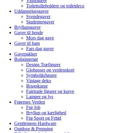
Vinholdere
Toiletrulleholdere og toiletdeco
Uddannelsesgaver
Svendegaver
Studentergaver
Bryllupsgaver
Gaver til hende
Mors dag gave
Gaver til ham
Fars dag gaver
Gavepakker
Boliginteriør
Design Træfigurer
Globusser og verdenskort
Symbolikfigurer
Vintage deko
Brugskunst
Fairtrade figurer og kurve
Lamper og lys
Frøernes Verden
Frø Job
Bryllup og kærlighed
Frø Sport og Fritid
Gentlemens Hardware
Outdoor & Prepping