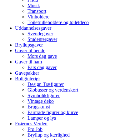
Musik
Transport
Vinholdere
Toiletrulleholdere og toiletdeco
Uddannelsesgaver
Svendegaver
Studentergaver
Bryllupsgaver
Gaver til hende
Mors dag gave
Gaver til ham
Fars dag gaver
Gavepakker
Boliginteriør
Design Træfigurer
Globusser og verdenskort
Symbolikfigurer
Vintage deko
Brugskunst
Fairtrade figurer og kurve
Lamper og lys
Frøernes Verden
Frø Job
Bryllup og kærlighed