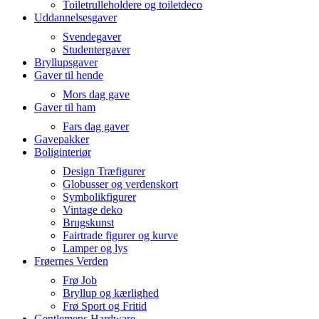
Toiletrulleholdere og toiletdeco
Uddannelsesgaver
Svendegaver
Studentergaver
Bryllupsgaver
Gaver til hende
Mors dag gave
Gaver til ham
Fars dag gaver
Gavepakker
Boliginteriør
Design Træfigurer
Globusser og verdenskort
Symbolikfigurer
Vintage deko
Brugskunst
Fairtrade figurer og kurve
Lamper og lys
Frøernes Verden
Frø Job
Bryllup og kærlighed
Frø Sport og Fritid
Gentlemens Hardware