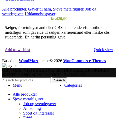
Alle produkter
,
Gaver til ham
,
Sjove metalfigurer
,
Job og
svendegaver
,
Uddannelsesgaver
kr.
420,00
Sælger, forretningsmand eller CBS studerende visitkortholder
metalfigur som gaveide til sælger, karrieremand eller måske cbs
studerende. En herlig personlig gave.
Add to wishlist
Quick view
VÆLG EN MULIGHED
Based on
WoodMart
theme© 2026
WooCommerce Themes
.
OBS! OBS! VI BYGGER OG SENDER DERFOR ORDRER
NÆSTE GANG MANDAG DEN 17. AUGUST
Search
Menu
Categories
Alle produkter
Sjove metalfigurer
Job og svendegaver
Anledning
Sport og interesser
Fritid