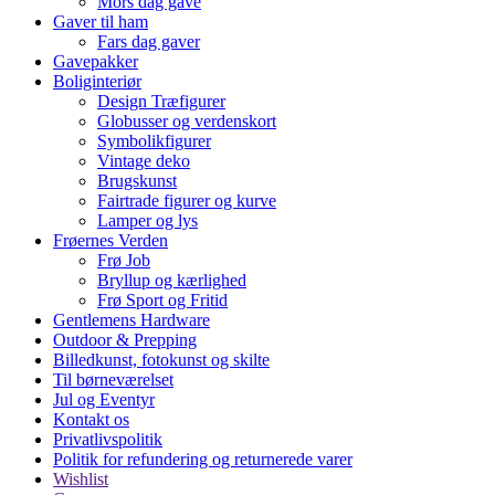
Mors dag gave
Gaver til ham
Fars dag gaver
Gavepakker
Boliginteriør
Design Træfigurer
Globusser og verdenskort
Symbolikfigurer
Vintage deko
Brugskunst
Fairtrade figurer og kurve
Lamper og lys
Frøernes Verden
Frø Job
Bryllup og kærlighed
Frø Sport og Fritid
Gentlemens Hardware
Outdoor & Prepping
Billedkunst, fotokunst og skilte
Til børneværelset
Jul og Eventyr
Kontakt os
Privatlivspolitik
Politik for refundering og returnerede varer
Wishlist