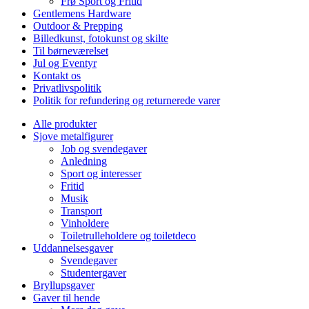
Frø Sport og Fritid
Gentlemens Hardware
Outdoor & Prepping
Billedkunst, fotokunst og skilte
Til børneværelset
Jul og Eventyr
Kontakt os
Privatlivspolitik
Politik for refundering og returnerede varer
Alle produkter
Sjove metalfigurer
Job og svendegaver
Anledning
Sport og interesser
Fritid
Musik
Transport
Vinholdere
Toiletrulleholdere og toiletdeco
Uddannelsesgaver
Svendegaver
Studentergaver
Bryllupsgaver
Gaver til hende