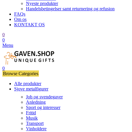
Nyeste produkter
Handelsbetingelser samt returnering og refusion
FAQs
Om os
KONTAKT OS
0
0
Menu
0
Browse Categories
Alle produkter
Sjove metalfigurer
Job og svendegaver
Anledning
Sport og interesser
Fritid
Musik
Transport
Vinholdere