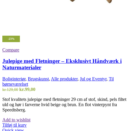
-23%
Compare
Julepige med Fletninger – Eksklusivt Håndværk i
Naturmaterialer
Boliginteriør
,
Brugskunst
,
Alle produkter
,
Jul og Eventyr
,
Til
børneværelset
Den
Den
kr.
99,00
kr.
129,00
oprindelige
aktuelle
Stof kvalitets julepige med fletninger 29 cm af stof, skind, pels filtet
pris
pris
uld og hør i farverne hvid beige og brun. En flot vinterpynt fra
var:
er:
Speedtsberg.
kr.129,00.
kr.99,00.
Add to wishlist
Tilføj til kurv
Quick view