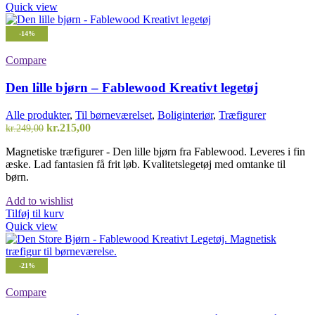
Quick view
-14%
Compare
Den lille bjørn – Fablewood Kreativt legetøj
Alle produkter
,
Til børneværelset
,
Boliginteriør
,
Træfigurer
Den
Den
kr.
215,00
kr.
249,00
oprindelige
aktuelle
Magnetiske træfigurer - Den lille bjørn fra Fablewood. Leveres i fin
pris
pris
æske. Lad fantasien få frit løb. Kvalitetslegetøj med omtanke til
var:
er:
børn.
kr.249,00.
kr.215,00.
Add to wishlist
Tilføj til kurv
Quick view
-21%
Compare