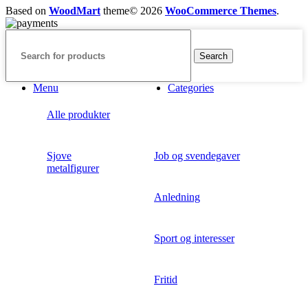
flere
Based on
WoodMart
theme© 2026
WooCommerce Themes
.
varianter.
Mulighederne
kan
vælges
Search
på
varesiden
Menu
Categories
Alle produkter
Sjove
Job og svendegaver
metalfigurer
Anledning
Sport og interesser
Fritid