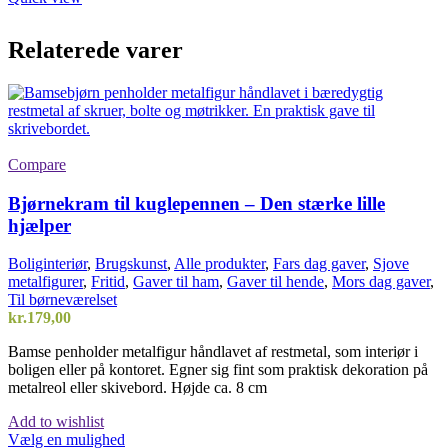
Relaterede varer
Compare
Bjørnekram til kuglepennen – Den stærke lille
hjælper
Boliginteriør
,
Brugskunst
,
Alle produkter
,
Fars dag gaver
,
Sjove
metalfigurer
,
Fritid
,
Gaver til ham
,
Gaver til hende
,
Mors dag gaver
,
Til børneværelset
kr.
179,00
Bamse penholder metalfigur håndlavet af restmetal, som interiør i
boligen eller på kontoret. Egner sig fint som praktisk dekoration på
metalreol eller skivebord. Højde ca. 8 cm
Add to wishlist
Vælg en mulighed