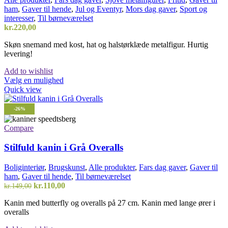
ham
,
Gaver til hende
,
Jul og Eventyr
,
Mors dag gaver
,
Sport og
interesser
,
Til børneværelset
kr.
220,00
Skøn snemand med kost, hat og halstørklæde metalfigur. Hurtig
levering!
Add to wishlist
Vælg en mulighed
Quick view
-26%
Compare
Stilfuld kanin i Grå Overalls
Boliginteriør
,
Brugskunst
,
Alle produkter
,
Fars dag gaver
,
Gaver til
ham
,
Gaver til hende
,
Til børneværelset
Den
Den
kr.
110,00
kr.
149,00
oprindelige
aktuelle
Kanin med butterfly og overalls på 27 cm. Kanin med lange ører i
pris
pris
overalls
var:
er:
kr.149,00.
kr.110,00.