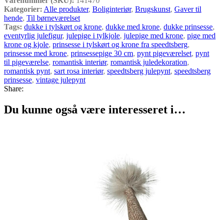
Varenummer (SKU):
141470
Kategorier:
Alle produkter
,
Boliginteriør
,
Brugskunst
,
Gaver til
hende
,
Til børneværelset
Tags:
dukke i tylskørt og krone
,
dukke med krone
,
dukke prinsesse
,
eventyrlig julefigur
,
julepige i tylkjole
,
julepige med krone
,
pige med
krone og kjole
,
prinsesse i tylskørt og krone fra speedtsberg
,
prinsesse med krone
,
prinsessepige 30 cm
,
pynt pigeværelset
,
pynt
til pigeværelse
,
romantisk interiør
,
romantisk juledekoration
,
romantisk pynt
,
sart rosa interiør
,
speedtsberg julepynt
,
speedtsberg
prinsesse
,
vintage julepynt
Share:
Du kunne også være interesseret i…