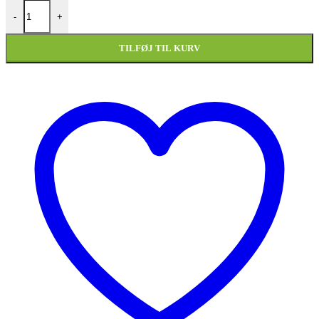
Fortryllende Prinsesse-pige 30 cm – Vintage-stil antal
-
+
TILFØJ TIL KURV