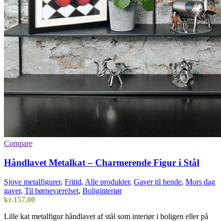
Compare
Håndlavet Metalkat – Charmerende Figur i Stål
Sjove metalfigurer
,
Fritid
,
Alle produkter
,
Gaver til hende
,
Mors dag
gaver
,
Til børneværelset
,
Boliginteriør
kr.
157,00
Lille kat metalfigur håndlavet af stål som interiør i boligen eller på