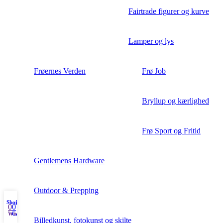
Fairtrade figurer og kurve
Lamper og lys
Frøernes Verden
Frø Job
Bryllup og kærlighed
Frø Sport og Fritid
Gentlemens Hardware
Outdoor & Prepping
Shop
My account
0
0
Wishlist
Cart
Billedkunst, fotokunst og skilte