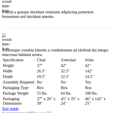
Potenti a quisque tincidunt venenatis adipiscing parturient
fermentum nisl tincidunt
amentu
.
Scelerisque conubia lobortis a condimentum ad eleifend dui integer
maecenas habitant nostra.
Specification
Chair
Armchair
Sofas
Height
37"
42"
42"
Width
26.5"
32.5"
142"
Depth
19.5"
22.5"
24.5"
Assembly Required
No
No
Yes
Packaging Type
Box
Box
Box
Package Weight
55 lbs.
64 lbs.
180 lbs.
Packaging
27" x 26" x
45" x 35" x
46" x 142" x
Dimensions
39"
24"
25"
Size guide