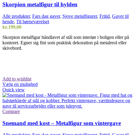
Skorpion metalfigur til hylden
Alle produkter
,
Fars dag gaver
,
Sjove metalfigurer
,
Fritid
,
Gaver til
hende
,
Til børneværelset
kr.
199,00
Skorpion metalfigur håndlavet af stål som interiør i boligen eller på
kontoret. Egner sig fint som praktisk dekoration på metalreol eller
skivebord.
Add to wishlist
Vælg en mulighed
Quick view
Compare
Snemand med kost – Metalfigur som vintergave
Alle produkter
,
Fars dag gaver
,
Sjove metalfigurer
,
Fritid
,
Gaver til