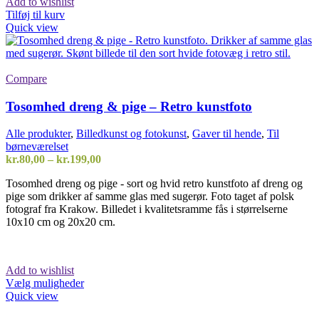
Add to wishlist
Tilføj til kurv
Quick view
Compare
Tosomhed dreng & pige – Retro kunstfoto
Alle produkter
,
Billedkunst og fotokunst
,
Gaver til hende
,
Til
børneværelset
Prisinterval:
kr.
80,00
–
kr.
199,00
kr.80,00
Tosomhed dreng og pige - sort og hvid retro kunstfoto af dreng og
til
pige som drikker af samme glas med sugerør. Foto taget af polsk
kr.199,00
fotograf fra Krakow. Billedet i kvalitetsramme fås i størrelserne
10x10 cm og 20x20 cm.
Add to wishlist
Dette
Vælg muligheder
vare
Quick view
har