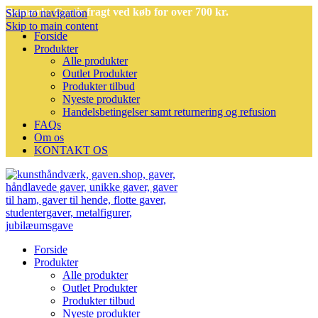
Bemærk: Gratis fragt ved køb for over 700 kr.
Skip to navigation
Skip to main content
Forside
Produkter
Alle produkter
Outlet Produkter
Produkter tilbud
Nyeste produkter
Handelsbetingelser samt returnering og refusion
FAQs
Om os
KONTAKT OS
Forside
Produkter
Alle produkter
Outlet Produkter
Produkter tilbud
Nyeste produkter