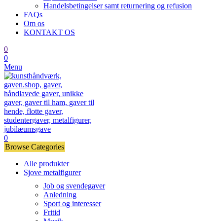
Handelsbetingelser samt returnering og refusion
FAQs
Om os
KONTAKT OS
0
0
Menu
0
Browse Categories
Alle produkter
Sjove metalfigurer
Job og svendegaver
Anledning
Sport og interesser
Fritid