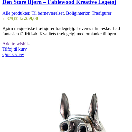
Den Store Bjørn – Fablewood Kreative Legetøj
Alle produkter
,
Til børneværelset
,
Boliginteriør
,
Træfigurer
Den
Den
kr.
259,00
kr.
329,00
oprindelige
aktuelle
Bjørn magnetiske træfigurer trælegetøj. Leveres i fin æske. Lad
pris
pris
fantasien få frit løb. Kvalitets trælegetøj med omtanke til børn.
var:
er:
kr.329,00.
kr.259,00.
Add to wishlist
Tilføj til kurv
Quick view