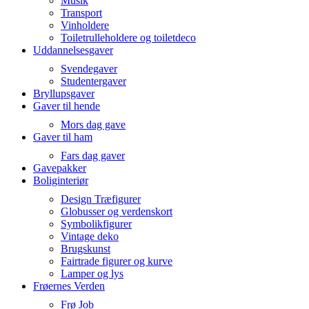
Musik
Transport
Vinholdere
Toiletrulleholdere og toiletdeco
Uddannelsesgaver
Svendegaver
Studentergaver
Bryllupsgaver
Gaver til hende
Mors dag gave
Gaver til ham
Fars dag gaver
Gavepakker
Boliginteriør
Design Træfigurer
Globusser og verdenskort
Symbolikfigurer
Vintage deko
Brugskunst
Fairtrade figurer og kurve
Lamper og lys
Frøernes Verden
Frø Job