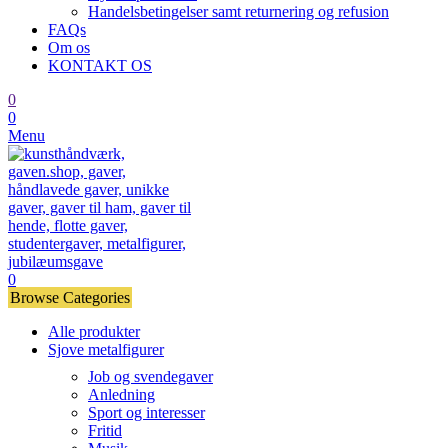
Handelsbetingelser samt returnering og refusion
FAQs
Om os
KONTAKT OS
0
0
Menu
0
Browse Categories
Alle produkter
Sjove metalfigurer
Job og svendegaver
Anledning
Sport og interesser
Fritid