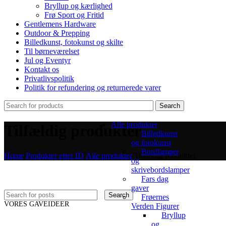
Bryllup og kærlighed
Frø Sport og Fritid
Gentlemens Hardware
Outdoor & Prepping
Billedkunst, fotokunst og skilte
Til børneværelset
Jul og Eventyr
Kontakt os
Privatlivspolitik
Politik for refundering og returnerede varer
Search
Alle produkter
Tilfældig produkter
Billedkunst
og fotokunst
Bordlamper
Home
/
Produkter efter ID
/
Alle produkter
/
Tilfældig produkter
og
skrivebordslamper
Fars dag
gaver
Search
Frøernes
VORES GAVEIDEER
Verden Figurer
Bryllup
og