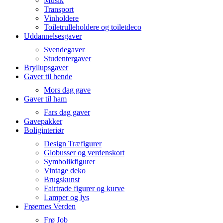
Musik
Transport
Vinholdere
Toiletrulleholdere og toiletdeco
Uddannelsesgaver
Svendegaver
Studentergaver
Bryllupsgaver
Gaver til hende
Mors dag gave
Gaver til ham
Fars dag gaver
Gavepakker
Boliginteriør
Design Træfigurer
Globusser og verdenskort
Symbolikfigurer
Vintage deko
Brugskunst
Fairtrade figurer og kurve
Lamper og lys
Frøernes Verden
Frø Job