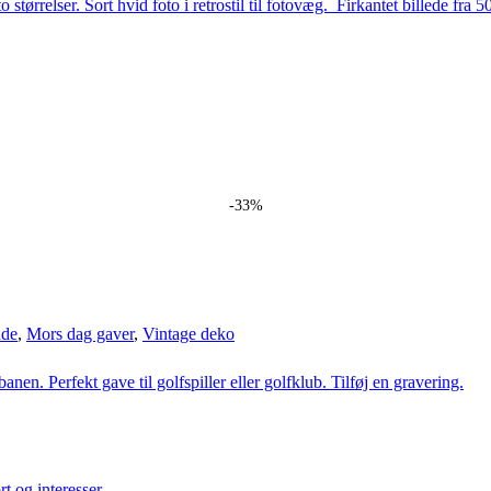
-33%
nde
,
Mors dag gaver
,
Vintage deko
rt og interesser