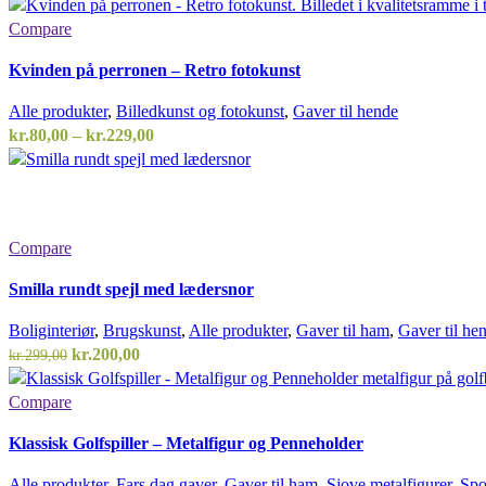
Compare
Kvinden på perronen – Retro fotokunst
Alle produkter
,
Billedkunst og fotokunst
,
Gaver til hende
Prisinterval:
kr.
80,00
–
kr.
229,00
kr.80,00
til
kr.229,00
Compare
Smilla rundt spejl med lædersnor
Boliginteriør
,
Brugskunst
,
Alle produkter
,
Gaver til ham
,
Gaver til he
Den
Den
kr.
200,00
kr.
299,00
oprindelige
aktuelle
pris
pris
Compare
var:
er:
Klassisk Golfspiller – Metalfigur og Penneholder
kr.299,00.
kr.200,00.
Alle produkter
,
Fars dag gaver
,
Gaver til ham
,
Sjove metalfigurer
,
Spo