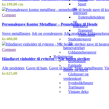
Sport
kr.
199,00
cm
og
interesser
Compare
Toiletrulleholdere
og
Personalegave Kontor Metalfigur – Penneholder til Hende
toiletdeco
Transport
Sjove metalfigurer
,
Job og svendegaver
,
Alle produkter
,
Uddannelsesg
Vinholdere
kr.
460,00
Studentergaver
Til
børneværelset
Compare
Uddannelsesgaver
Boliginteriør
Håndlavet vinholder til rytteren – Når hesten strejker
Brugskunst
Fairtrade
Alle produkter
,
Gaver til ham
,
Gaver til hende
,
Sjove metalfigurer
,
Vi
figurer og kurve
kr.
625,00
Globusser og
verdenskort
Symbolikfigurer
Træfigurer
Vintage deko