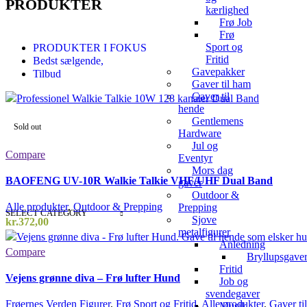
PRODUKTER
kærlighed
Frø Job
Frø
Sport og
PRODUKTER I FOKUS
Fritid
Bedst sælgende,
Gavepakker
Tilbud
Gaver til ham
Gaver til
hende
Gentlemens
Sold out
Hardware
Jul og
Compare
Eventyr
Mors dag
BAOFENG UV-10R Walkie Talkie VHF/UHF Dual Band
gaver
Outdoor &
Alle produkter
,
Outdoor & Prepping
Prepping
SELECT CATEGORY
Sjove
kr.
372,00
metalfigurer
Anledning
Compare
Bryllupsgave
Fritid
Vejens grønne diva – Frø lufter Hund
Job og
svendegaver
Frøernes Verden Figurer
,
Frø Sport og Fritid
,
Alle produkter
,
Gaver ti
Musik