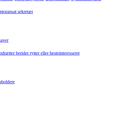
aver
nholdere