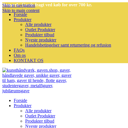
Bemærk: Gratis fragt ved køb for over 700 kr.
Skip to navigation
Skip to main content
Forside
Produkter
Alle produkter
Outlet Produkter
Produkter tilbud
Nyeste produkter
Handelsbetingelser samt returnering og refusion
FAQs
Om os
KONTAKT OS
Forside
Produkter
Alle produkter
Outlet Produkter
Produkter tilbud
Nyeste produkter