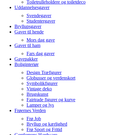
Toiletrulleholdere og toiletdeco
Uddannelsesgaver
Svendegaver
Studentergaver
Bryllupsgaver
Gaver til hende
Mors dag gave
Gaver til ham
Fars dag gaver
Gavepakker
Boliginteriør
Design Træfigurer
Globusser og verdenskort
Symbolikfigurer
Vintage deko
Brugskunst
Fairtrade figurer og kurve
Lamper og lys
Frøernes Verden
Frø Job
Bryllup og kærlighed
Frø Sport og Fritid
Gentlemens Hardware