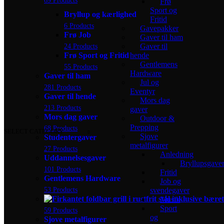
Frø
Sport og
Bryllup og kærlighed
Fritid
6 Products
Gavepakker
Frø Job
Gaver til ham
24 Products
Gaver til
Frø Sport og Fritid
hende
Gentlemens
55 Products
Hardware
Gaver til ham
Jul og
281 Products
Eventyr
Gaver til hende
Mors dag
213 Products
gaver
Mors dag gaver
Outdoor &
Prepping
68 Products
SELECT CATEGORY
Sjove
Studentergaver
metalfigurer
27 Products
Anledning
Uddannelsesgaver
Bryllupsgave
101 Products
Fritid
Gentlemens Hardware
Job og
53 Products
svendegaver
Musik
Sport
59 Products
og
Sjove metalfigurer