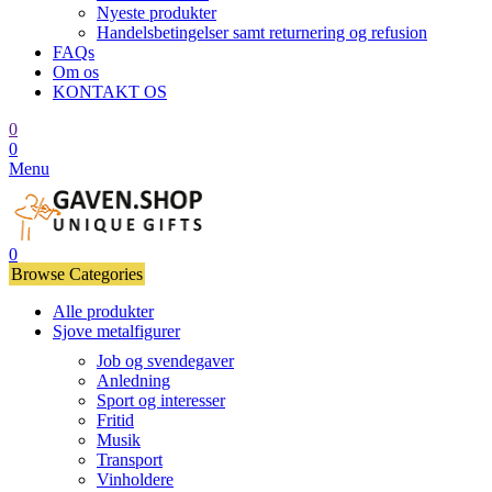
Nyeste produkter
Handelsbetingelser samt returnering og refusion
FAQs
Om os
KONTAKT OS
0
0
Menu
0
Browse Categories
Alle produkter
Sjove metalfigurer
Job og svendegaver
Anledning
Sport og interesser
Fritid
Musik
Transport
Vinholdere