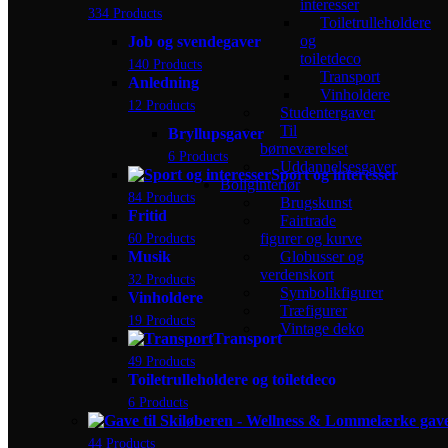
interesser
334 Products
Toiletrulleholdere
og
Job og svendegaver
toiletdeco
140 Products
Transport
Anledning
Vinholdere
12 Products
Studentergaver
Til
Bryllupsgaver
børneværelset
6 Products
Uddannelsesgaver
Sport og interesser
Boliginteriør
84 Products
Brugskunst
Fritid
Fairtrade
60 Products
figurer og kurve
Musik
Globusser og
verdenskort
32 Products
Symbolikfigurer
Vinholdere
Træfigurer
19 Products
Vintage deko
Transport
49 Products
Toiletrulleholdere og toiletdeco
6 Products
44 Products