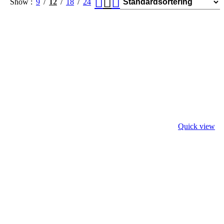
Show
9
12
18
24
Quick view