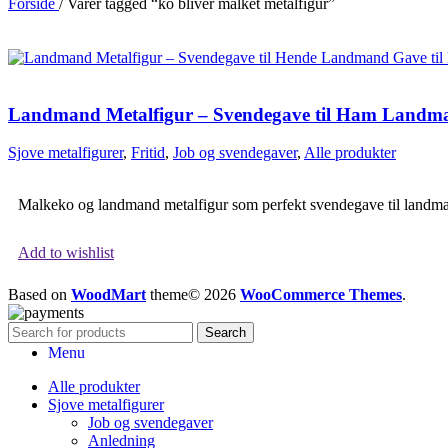
Forside
/
Varer tagged “ko bliver malket metalfigur”
Landmand Metalfigur – Svendegave til Ham Landm
Sjove metalfigurer
,
Fritid
,
Job og svendegaver
,
Alle produkter
Malkeko og landmand metalfigur som perfekt svendegave til landmand
Add to wishlist
Based on
WoodMart
theme© 2026
WooCommerce Themes
.
Search
Menu
Alle produkter
Sjove metalfigurer
Job og svendegaver
Anledning