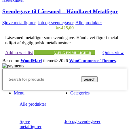
Svendegave til Låsesmed – Håndlavet Metalfigur
Sjove metalfigurer
,
Job og svendegaver
,
Alle produkter
kr.
425,00
Låsesmed metalfigur som svendegave. Håndlavet figur i metal
udført af dygtig polsk metalkunstner.
Add to wishlist
Quick view
VÆLG EN MULIGHED
Based on
WoodMart
theme© 2026
WooCommerce Themes
.
Search
Menu
Categories
Alle produkter
Sjove
Job og svendegaver
metalfigurer