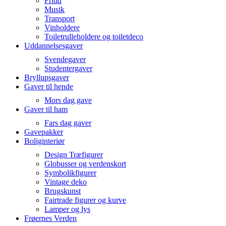
Fritid
Musik
Transport
Vinholdere
Toiletrulleholdere og toiletdeco
Uddannelsesgaver
Svendegaver
Studentergaver
Bryllupsgaver
Gaver til hende
Mors dag gave
Gaver til ham
Fars dag gaver
Gavepakker
Boliginteriør
Design Træfigurer
Globusser og verdenskort
Symbolikfigurer
Vintage deko
Brugskunst
Fairtrade figurer og kurve
Lamper og lys
Frøernes Verden