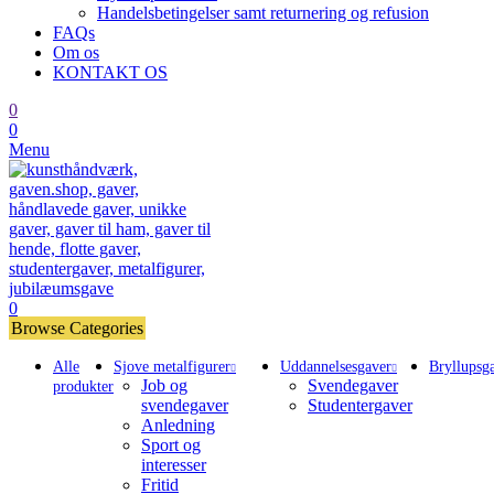
Handelsbetingelser samt returnering og refusion
FAQs
Om os
KONTAKT OS
0
0
Menu
0
Browse Categories
Alle
Sjove metalfigurer
Uddannelsesgaver
Bryllupsg
Job og
Svendegaver
produkter
svendegaver
Studentergaver
Anledning
Sport og
interesser
Fritid