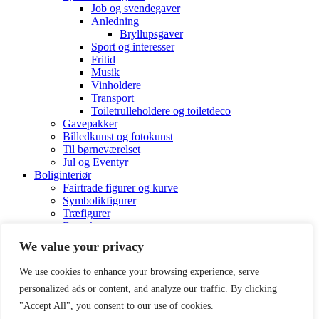
Job og svendegaver
Anledning
Bryllupsgaver
Sport og interesser
Fritid
Musik
Vinholdere
Transport
Toiletrulleholdere og toiletdeco
Gavepakker
Billedkunst og fotokunst
Til børneværelset
Jul og Eventyr
Boliginteriør
Fairtrade figurer og kurve
Symbolikfigurer
Træfigurer
Brugskunst
Globusser og verdenskort
We value your privacy
Vintage deko
We use cookies to enhance your browsing experience, serve
personalized ads or content, and analyze our traffic. By clicking
Shopping cart
Close
"Accept All", you consent to our use of cookies.