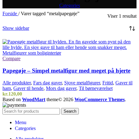
Categories
Forside
/
Varer tagged “metalpapegøje”
Viser 1 resultat
Show sidebar
Compare
Papegøje – Simpel metalfigur med meget på hjerte
Alle produkter
,
Fars dag gaver
,
Sjove metalfigurer
,
Fritid
,
Gaver til
ham
,
Gaver til hende
,
Mors dag gaver
,
Til børneværelset
kr.
120,00
Based on
WoodMart
theme© 2026
WooCommerce Themes
.
Search
Menu
Categories
Alle produkter