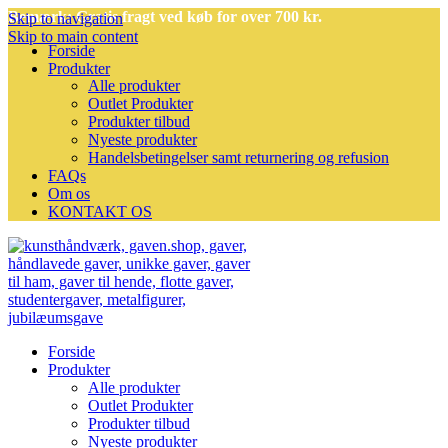
Bemærk: Gratis fragt ved køb for over 700 kr.
Skip to navigation
Skip to main content
Forside
Produkter
Alle produkter
Outlet Produkter
Produkter tilbud
Nyeste produkter
Handelsbetingelser samt returnering og refusion
FAQs
Om os
KONTAKT OS
Forside
Produkter
Alle produkter
Outlet Produkter
Produkter tilbud
Nyeste produkter