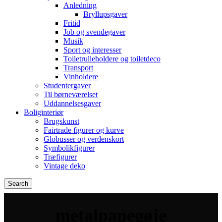
Anledning
Bryllupsgaver
Fritid
Job og svendegaver
Musik
Sport og interesser
Toiletrulleholdere og toiletdeco
Transport
Vinholdere
Studentergaver
Til børneværelset
Uddannelsesgaver
Boliginteriør
Brugskunst
Fairtrade figurer og kurve
Globusser og verdenskort
Symbolikfigurer
Træfigurer
Vintage deko
Search
metalpapegøje