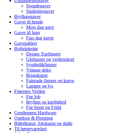
Uddannelsesgaver
Svendegaver
Studentergaver
Bryllupsgaver
Gaver til hende
Mors dag gave
Gaver til ham
Fars dag gaver
Gavepakker
Boliginteriør
Design Træfigurer
Globusser og verdenskort
Symbolikfigurer
Vintage deko
Brugskunst
Fairtrade figurer og kurve
Lamper og lys
Frøernes Verden
Frø Job
Bryllup og kærlighed
Frø Sport og Fritid
Gentlemens Hardware
Outdoor & Prepping
Billedkunst, fotokunst og skilte
Til børneværelset