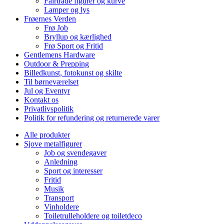
Fairtrade figurer og kurve
Lamper og lys
Frøernes Verden
Frø Job
Bryllup og kærlighed
Frø Sport og Fritid
Gentlemens Hardware
Outdoor & Prepping
Billedkunst, fotokunst og skilte
Til børneværelset
Jul og Eventyr
Kontakt os
Privatlivspolitik
Politik for refundering og returnerede varer
Alle produkter
Sjove metalfigurer
Job og svendegaver
Anledning
Sport og interesser
Fritid
Musik
Transport
Vinholdere
Toiletrulleholdere og toiletdeco