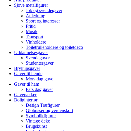
Sjove metalfigurer
Job og svendegaver
Anledning
Sport og interesser
Fritid
Musik
Transport
Vinholdere
Toiletrulleholdere og toiletdeco
Uddannelsesgaver
Svendegaver
Studentergaver
Bryllupsgaver
Gaver til hende
Mors dag gave
Gaver til ham
Fars dag gaver
Gavepakker
Boliginteriør
Design Træfigurer
Globusser og verdenskort
Symbolikfigurer
Vintage deko
Brugskunst