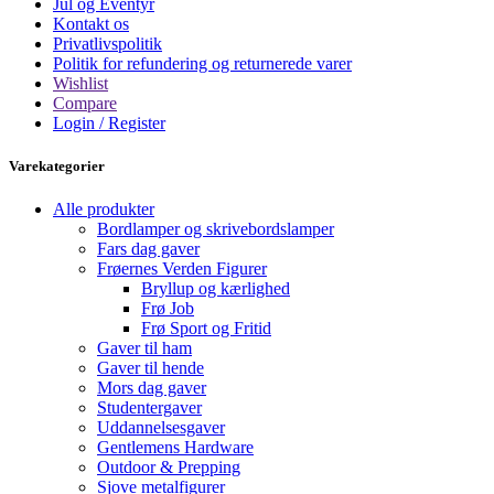
Jul og Eventyr
Kontakt os
Privatlivspolitik
Politik for refundering og returnerede varer
Wishlist
Compare
Login / Register
Varekategorier
Alle produkter
Bordlamper og skrivebordslamper
Fars dag gaver
Frøernes Verden Figurer
Bryllup og kærlighed
Frø Job
Frø Sport og Fritid
Gaver til ham
Gaver til hende
Mors dag gaver
Studentergaver
Uddannelsesgaver
Gentlemens Hardware
Outdoor & Prepping
Sjove metalfigurer