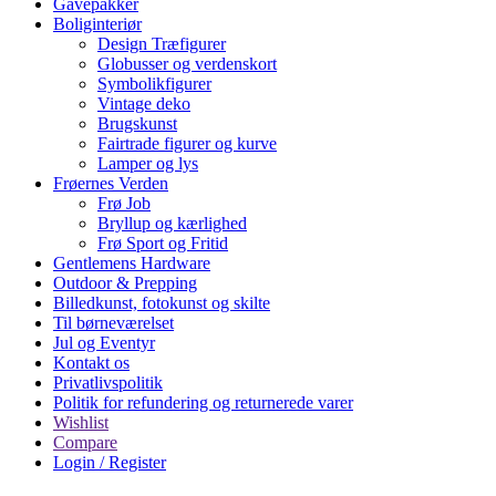
Gavepakker
Boliginteriør
Design Træfigurer
Globusser og verdenskort
Symbolikfigurer
Vintage deko
Brugskunst
Fairtrade figurer og kurve
Lamper og lys
Frøernes Verden
Frø Job
Bryllup og kærlighed
Frø Sport og Fritid
Gentlemens Hardware
Outdoor & Prepping
Billedkunst, fotokunst og skilte
Til børneværelset
Jul og Eventyr
Kontakt os
Privatlivspolitik
Politik for refundering og returnerede varer
Wishlist
Compare
Login / Register