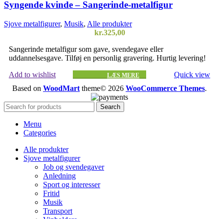
Syngende kvinde – Sangerinde-metalfigur
Sjove metalfigurer
,
Musik
,
Alle produkter
kr.
325,00
Sangerinde metalfigur som gave, svendegave eller
uddannelsesgave. Tilføj en personlig gravering. Hurtig levering!
Add to wishlist
Quick view
LÆS MERE
Based on
WoodMart
theme© 2026
WooCommerce Themes
.
Search
Menu
Categories
Alle produkter
Sjove metalfigurer
Job og svendegaver
Anledning
Sport og interesser
Fritid
Musik
Transport