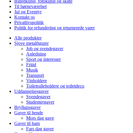
Billedkunst, fotokunst og skilte
Til børneværelset
Jul og Eventyr
Kontakt os
Privatlivspolitik
Politik for refundering og returnerede varer
Alle produkter
Sjove metalfigurer
Job og svendegaver
Anledning
Sport og interesser
Fritid
Musik
Transport
Vinholdere
Toiletrulleholdere og toiletdeco
Uddannelsesgaver
Svendegaver
Studentergaver
Bryllupsgaver
Gaver til hende
Mors dag gave
Gaver til ham
Fars dag gaver