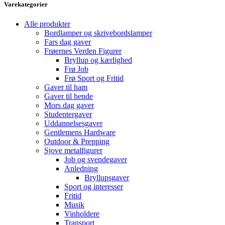
Varekategorier
Alle produkter
Bordlamper og skrivebordslamper
Fars dag gaver
Frøernes Verden Figurer
Bryllup og kærlighed
Frø Job
Frø Sport og Fritid
Gaver til ham
Gaver til hende
Mors dag gaver
Studentergaver
Uddannelsesgaver
Gentlemens Hardware
Outdoor & Prepping
Sjove metalfigurer
Job og svendegaver
Anledning
Bryllupsgaver
Sport og interesser
Fritid
Musik
Vinholdere
Transport