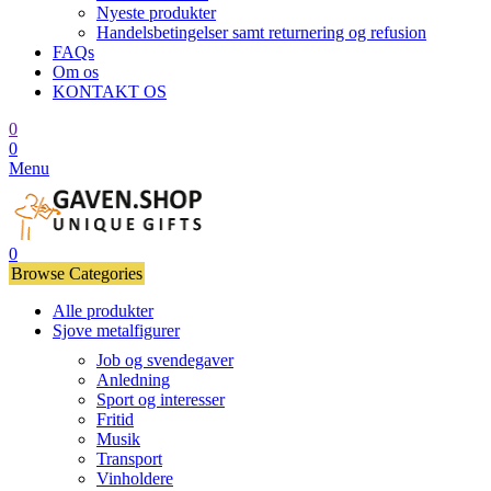
Nyeste produkter
Handelsbetingelser samt returnering og refusion
FAQs
Om os
KONTAKT OS
0
0
Menu
0
Browse Categories
Alle produkter
Sjove metalfigurer
Job og svendegaver
Anledning
Sport og interesser
Fritid
Musik
Transport
Vinholdere