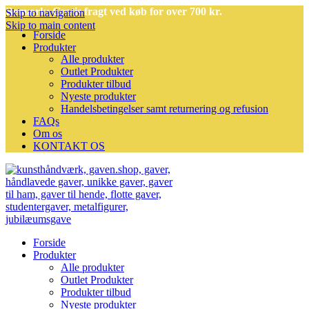
Bemærk: Gratis fragt ved køb for over 700 kr.
Skip to navigation
Skip to main content
Forside
Produkter
Alle produkter
Outlet Produkter
Produkter tilbud
Nyeste produkter
Handelsbetingelser samt returnering og refusion
FAQs
Om os
KONTAKT OS
Forside
Produkter
Alle produkter
Outlet Produkter
Produkter tilbud
Nyeste produkter