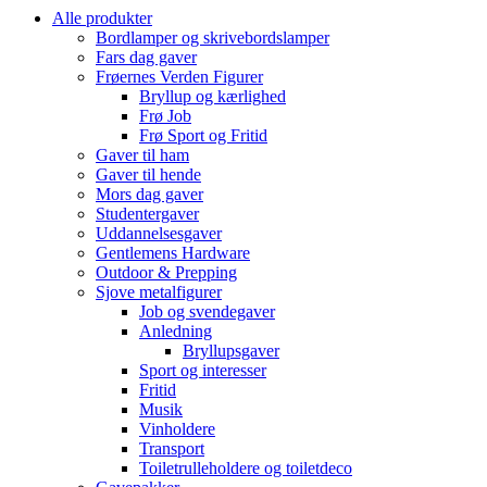
Alle produkter
Bordlamper og skrivebordslamper
Fars dag gaver
Frøernes Verden Figurer
Bryllup og kærlighed
Frø Job
Frø Sport og Fritid
Gaver til ham
Gaver til hende
Mors dag gaver
Studentergaver
Uddannelsesgaver
Gentlemens Hardware
Outdoor & Prepping
Sjove metalfigurer
Job og svendegaver
Anledning
Bryllupsgaver
Sport og interesser
Fritid
Musik
Vinholdere
Transport
Toiletrulleholdere og toiletdeco