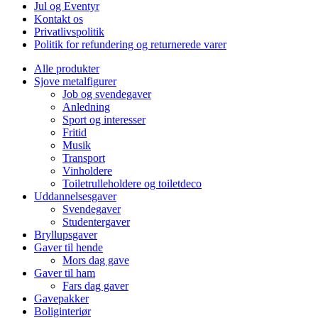
Jul og Eventyr
Kontakt os
Privatlivspolitik
Politik for refundering og returnerede varer
Alle produkter
Sjove metalfigurer
Job og svendegaver
Anledning
Sport og interesser
Fritid
Musik
Transport
Vinholdere
Toiletrulleholdere og toiletdeco
Uddannelsesgaver
Svendegaver
Studentergaver
Bryllupsgaver
Gaver til hende
Mors dag gave
Gaver til ham
Fars dag gaver
Gavepakker
Boliginteriør