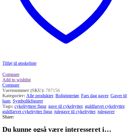
Tilføj til ønskeliste
Compare
Add to wishlist
Compare
Varenummer (SKU):
787156
Kategorier:
Alle produkter
,
Boliginteriør
,
Fars dag gaver
,
Gaver til
ham
,
Symbolikfigurer
Tags:
cykelryttere figur
,
gave til cykelrytter
,
guldfarvet cykelrytter
,
guldfarvet cykelrytter figur
,
julegave til cykelrytter
,
julegaver
Share:
Du kunne også være interesseret i…