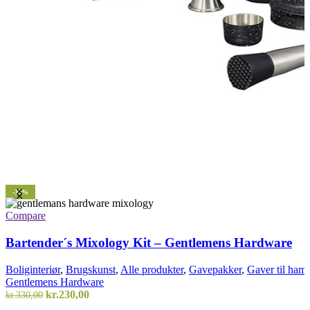
-30%
Compare
Bartender´s Mixology Kit – Gentlemens Hardware
Boliginteriør
,
Brugskunst
,
Alle produkter
,
Gavepakker
,
Gaver til ham
,
Gentlemens Hardware
Den
Den
kr.
230,00
kr.
330,00
oprindelige
aktuelle