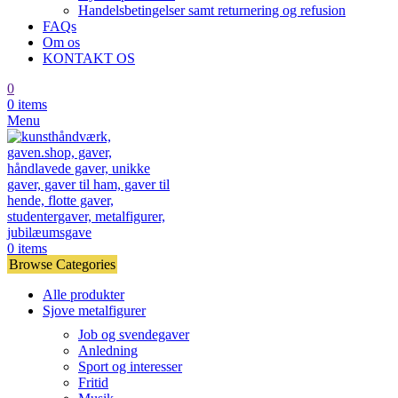
Handelsbetingelser samt returnering og refusion
FAQs
Om os
KONTAKT OS
0
0
items
Menu
0
items
Browse Categories
Alle produkter
Sjove metalfigurer
Job og svendegaver
Anledning
Sport og interesser
Fritid