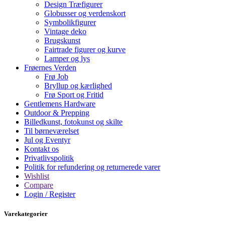
Design Træfigurer
Globusser og verdenskort
Symbolikfigurer
Vintage deko
Brugskunst
Fairtrade figurer og kurve
Lamper og lys
Frøernes Verden
Frø Job
Bryllup og kærlighed
Frø Sport og Fritid
Gentlemens Hardware
Outdoor & Prepping
Billedkunst, fotokunst og skilte
Til børneværelset
Jul og Eventyr
Kontakt os
Privatlivspolitik
Politik for refundering og returnerede varer
Wishlist
Compare
Login / Register
Varekategorier