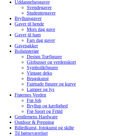
Uddannelsesgaver
Svendegaver
Studentergaver
Bryllupsgaver
Gaver til hende
Mors dag gave
Gaver til ham
Fars dag gaver
Gavepakker
Boliginteriør
Design Træfigurer
Globusser og verdenskort
Symbolikfigurer
Vintage deko
Brugskunst
Fairtrade figurer og kurve
Lamper og lys
Frøernes Verden
Frø Job
Bryllup og kærlighed
Frø Sport og Fritid
Gentlemens Hardware
Outdoor & Prepping
Billedkunst, fotokunst og skilte
Til børneværelset