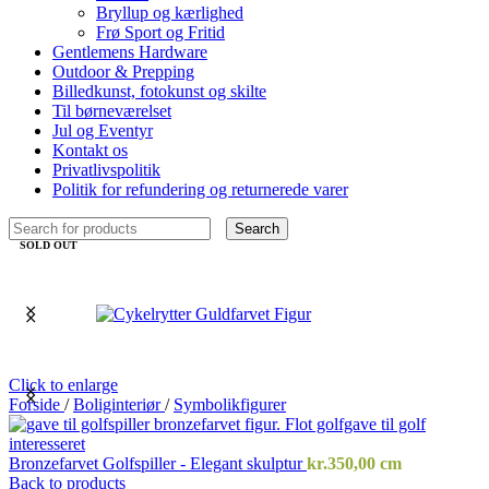
Bryllup og kærlighed
Frø Sport og Fritid
Gentlemens Hardware
Outdoor & Prepping
Billedkunst, fotokunst og skilte
Til børneværelset
Jul og Eventyr
Kontakt os
Privatlivspolitik
Politik for refundering og returnerede varer
Search
SOLD OUT
Click to enlarge
Forside
/
Boliginteriør
/
Symbolikfigurer
Bronzefarvet Golfspiller - Elegant skulptur
kr.
350,00
cm
Back to products