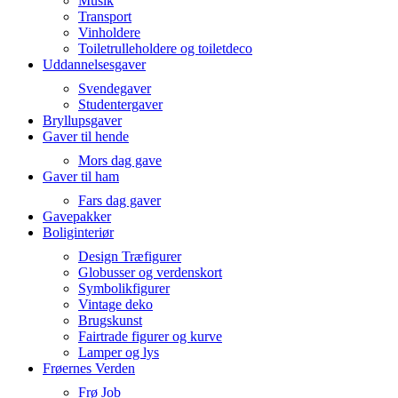
Musik
Transport
Vinholdere
Toiletrulleholdere og toiletdeco
Uddannelsesgaver
Svendegaver
Studentergaver
Bryllupsgaver
Gaver til hende
Mors dag gave
Gaver til ham
Fars dag gaver
Gavepakker
Boliginteriør
Design Træfigurer
Globusser og verdenskort
Symbolikfigurer
Vintage deko
Brugskunst
Fairtrade figurer og kurve
Lamper og lys
Frøernes Verden
Frø Job