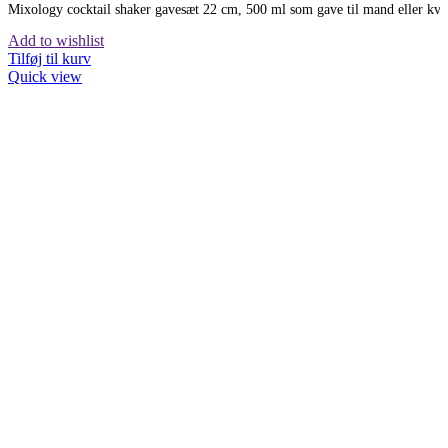
Mixology cocktail shaker gavesæt 22 cm, 500 ml som gave til mand eller kvi
pris
pris
var:
er:
Add to wishlist
kr.330,00.
kr.230,00.
Tilføj til kurv
Quick view