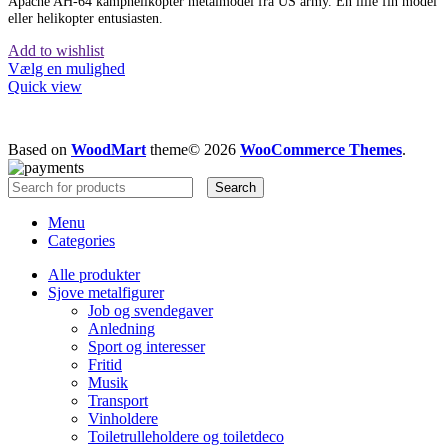
Apache AH-64 kamphelikopter metalmodel fra US army. En lille fin model so
eller helikopter entusiasten.
Add to wishlist
Vælg en mulighed
Quick view
Based on
WoodMart
theme© 2026
WooCommerce Themes
.
Search
Menu
Categories
Alle produkter
Sjove metalfigurer
Job og svendegaver
Anledning
Sport og interesser
Fritid
Musik
Transport
Vinholdere
Toiletrulleholdere og toiletdeco