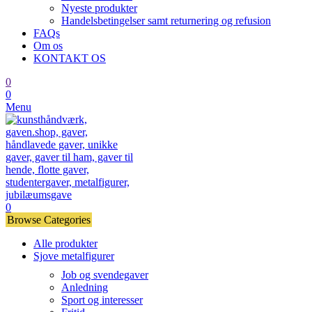
Nyeste produkter
Handelsbetingelser samt returnering og refusion
FAQs
Om os
KONTAKT OS
0
0
Menu
0
Browse Categories
Alle produkter
Sjove metalfigurer
Job og svendegaver
Anledning
Sport og interesser