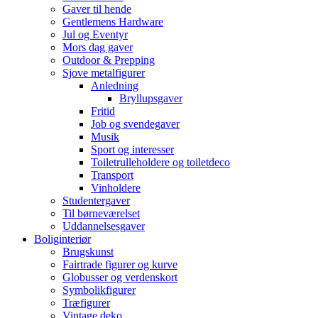
Gaver til hende
Gentlemens Hardware
Jul og Eventyr
Mors dag gaver
Outdoor & Prepping
Sjove metalfigurer
Anledning
Bryllupsgaver
Fritid
Job og svendegaver
Musik
Sport og interesser
Toiletrulleholdere og toiletdeco
Transport
Vinholdere
Studentergaver
Til børneværelset
Uddannelsesgaver
Boliginteriør
Brugskunst
Fairtrade figurer og kurve
Globusser og verdenskort
Symbolikfigurer
Træfigurer
Vintage deko