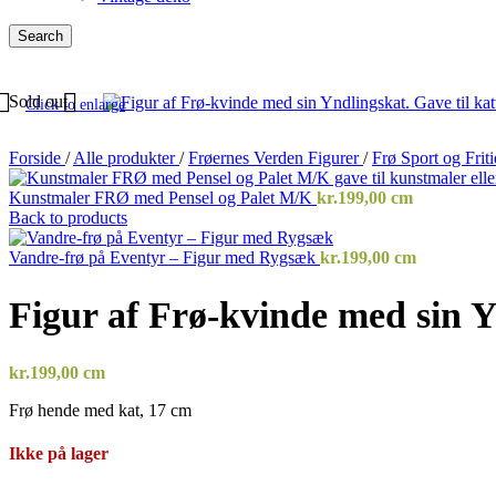
Search
Sold out
Click to enlarge
Forside
/
Alle produkter
/
Frøernes Verden Figurer
/
Frø Sport og Frit
Kunstmaler FRØ med Pensel og Palet M/K
kr.
199,00
cm
Back to products
Vandre-frø på Eventyr – Figur med Rygsæk
kr.
199,00
cm
Figur af Frø-kvinde med sin 
kr.
199,00
cm
Frø hende med kat, 17 cm
Ikke på lager