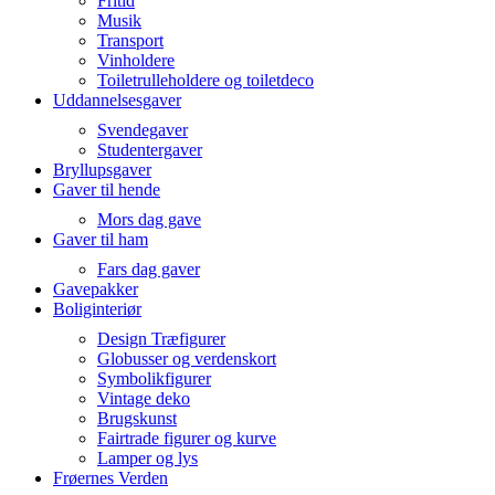
Fritid
Musik
Transport
Vinholdere
Toiletrulleholdere og toiletdeco
Uddannelsesgaver
Svendegaver
Studentergaver
Bryllupsgaver
Gaver til hende
Mors dag gave
Gaver til ham
Fars dag gaver
Gavepakker
Boliginteriør
Design Træfigurer
Globusser og verdenskort
Symbolikfigurer
Vintage deko
Brugskunst
Fairtrade figurer og kurve
Lamper og lys
Frøernes Verden