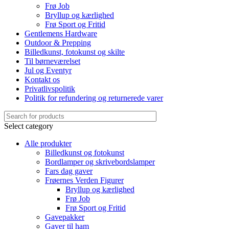
Frø Job
Bryllup og kærlighed
Frø Sport og Fritid
Gentlemens Hardware
Outdoor & Prepping
Billedkunst, fotokunst og skilte
Til børneværelset
Jul og Eventyr
Kontakt os
Privatlivspolitik
Politik for refundering og returnerede varer
Select category
Alle produkter
Billedkunst og fotokunst
Bordlamper og skrivebordslamper
Fars dag gaver
Frøernes Verden Figurer
Bryllup og kærlighed
Frø Job
Frø Sport og Fritid
Gavepakker
Gaver til ham