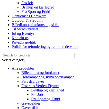
Frø Job
Bryllup og kærlighed
Frø Sport og Fritid
Gentlemens Hardware
Outdoor & Prepping
Billedkunst, fotokunst og skilte
Til børneværelset
Jul og Eventyr
Kontakt os
Privatlivspolitik
Politik for refundering og returnerede varer
Select category
Alle produkter
Billedkunst og fotokunst
Bordlamper og skrivebordslamper
Fars dag gaver
Frøernes Verden Figurer
Bryllup og kærlighed
Frø Job
Frø Sport og Fritid
Gavepakker
Gaver til ham