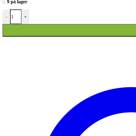
9 på lager
Forelsket Frøpar på Rejsekuffert – Sparebøsse til Eventyr antal
-
+