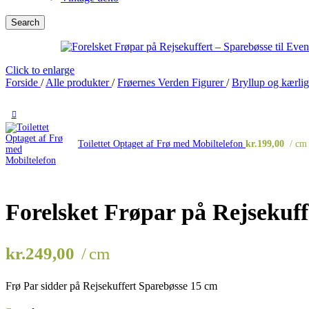
Search
Click to enlarge
Forside
/
Alle produkter
/
Frøernes Verden Figurer
/
Bryllup og kærli
Toilettet Optaget af Frø med Mobiltelefon
kr.
199,00
cm
Forelsket Frøpar på Rejsekuff
kr.
249,00
cm
Frø Par sidder på Rejsekuffert Sparebøsse 15 cm