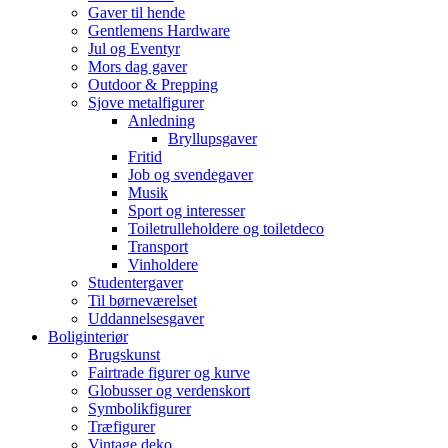
Gaver til hende
Gentlemens Hardware
Jul og Eventyr
Mors dag gaver
Outdoor & Prepping
Sjove metalfigurer
Anledning
Bryllupsgaver
Fritid
Job og svendegaver
Musik
Sport og interesser
Toiletrulleholdere og toiletdeco
Transport
Vinholdere
Studentergaver
Til børneværelset
Uddannelsesgaver
Boliginteriør
Brugskunst
Fairtrade figurer og kurve
Globusser og verdenskort
Symbolikfigurer
Træfigurer
Vintage deko