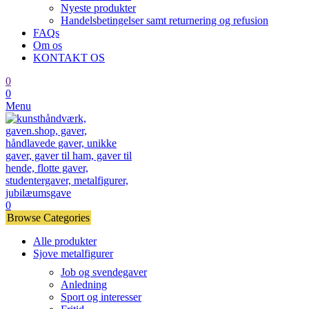
Nyeste produkter
Handelsbetingelser samt returnering og refusion
FAQs
Om os
KONTAKT OS
0
0
Menu
0
Browse Categories
Alle produkter
Sjove metalfigurer
Job og svendegaver
Anledning
Sport og interesser