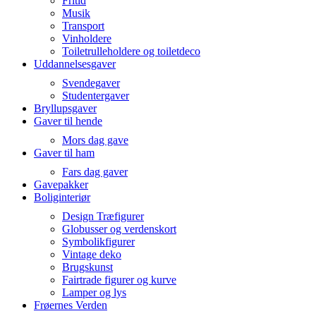
Fritid
Musik
Transport
Vinholdere
Toiletrulleholdere og toiletdeco
Uddannelsesgaver
Svendegaver
Studentergaver
Bryllupsgaver
Gaver til hende
Mors dag gave
Gaver til ham
Fars dag gaver
Gavepakker
Boliginteriør
Design Træfigurer
Globusser og verdenskort
Symbolikfigurer
Vintage deko
Brugskunst
Fairtrade figurer og kurve
Lamper og lys
Frøernes Verden