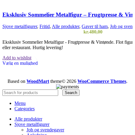
Eksklusiv Sommelier Metalfigur – Frugtpresse & Vin
Sjove metalfigurer
,
Fritid
,
Alle produkter
,
Gaver til ham
,
Job og sven
kr.
480,00
Eksklusiv Sommelier Metalfigur - Frugtpresse & Vintønde. Flot figur 
eller restaurant. Hurtig levering!
Add to wishlist
Vælg en mulighed
Quick view
Based on
WoodMart
theme© 2026
WooCommerce Themes
.
Search
Menu
Categories
Alle produkter
Sjove metalfigurer
Job og svendegaver