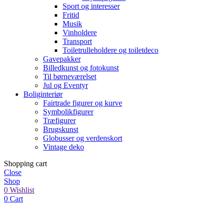
Sport og interesser
Fritid
Musik
Vinholdere
Transport
Toiletrulleholdere og toiletdeco
Gavepakker
Billedkunst og fotokunst
Til børneværelset
Jul og Eventyr
Boliginteriør
Fairtrade figurer og kurve
Symbolikfigurer
Træfigurer
Brugskunst
Globusser og verdenskort
Vintage deko
Shopping cart
Close
Shop
0
Wishlist
0
Cart
My account