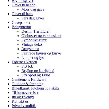
Bryllupsgaver
Gaver til hende
Mors dag gave
Gaver til ham
Fars dag gaver
Gavepakker
Boliginteriør
Design Træfigurer
Globusser og verdenskort
Symbolikfigurer
Vintage deko
Brugskunst
Fairtrade figurer og kurve
Lamper og lys
Frøernes Verden
Frø Job
Bryllup og kærlighed
Frø Sport og Fritid
Gentlemens Hardware
Outdoor & Prepping
Billedkunst, fotokunst og skilte
Til børneværelset
Jul og Eventyr
Kontakt os
Privatlivspolitik