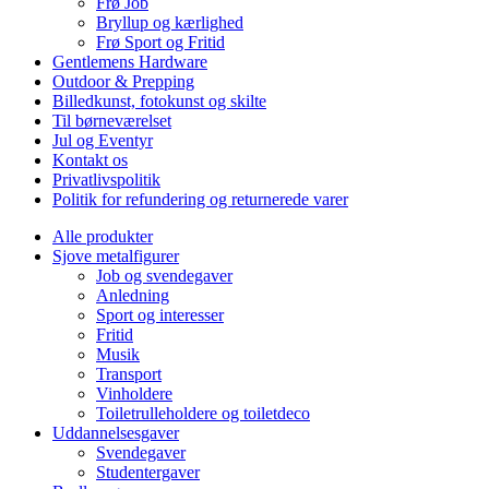
Frø Job
Bryllup og kærlighed
Frø Sport og Fritid
Gentlemens Hardware
Outdoor & Prepping
Billedkunst, fotokunst og skilte
Til børneværelset
Jul og Eventyr
Kontakt os
Privatlivspolitik
Politik for refundering og returnerede varer
Alle produkter
Sjove metalfigurer
Job og svendegaver
Anledning
Sport og interesser
Fritid
Musik
Transport
Vinholdere
Toiletrulleholdere og toiletdeco
Uddannelsesgaver
Svendegaver
Studentergaver