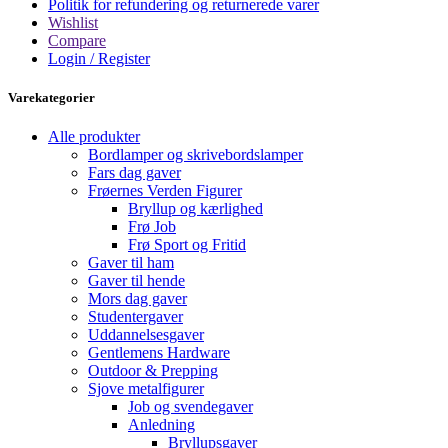
Politik for refundering og returnerede varer
Wishlist
Compare
Login / Register
Varekategorier
Alle produkter
Bordlamper og skrivebordslamper
Fars dag gaver
Frøernes Verden Figurer
Bryllup og kærlighed
Frø Job
Frø Sport og Fritid
Gaver til ham
Gaver til hende
Mors dag gaver
Studentergaver
Uddannelsesgaver
Gentlemens Hardware
Outdoor & Prepping
Sjove metalfigurer
Job og svendegaver
Anledning
Bryllupsgaver