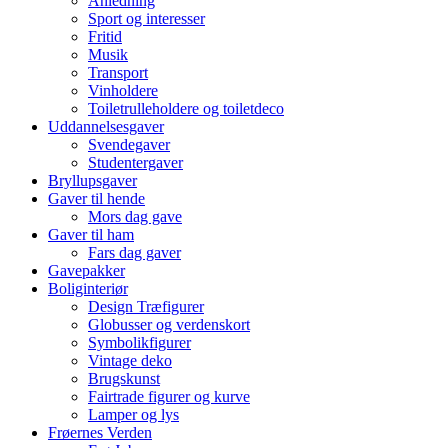
Anledning
Sport og interesser
Fritid
Musik
Transport
Vinholdere
Toiletrulleholdere og toiletdeco
Uddannelsesgaver
Svendegaver
Studentergaver
Bryllupsgaver
Gaver til hende
Mors dag gave
Gaver til ham
Fars dag gaver
Gavepakker
Boliginteriør
Design Træfigurer
Globusser og verdenskort
Symbolikfigurer
Vintage deko
Brugskunst
Fairtrade figurer og kurve
Lamper og lys
Frøernes Verden