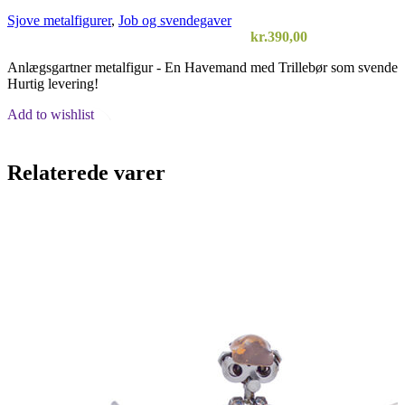
Sjove metalfigurer
,
Job og svendegaver
kr.
390,00
Anlægsgartner metalfigur - En Havemand med Trillebør som svendegav
Hurtig levering!
Add to wishlist
Vælg en mulighed
Quick view
Relaterede varer