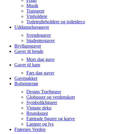
Fritid
Musik
Transport
Vinholdere
Toiletrulleholdere og toiletdeco
Uddannelsesgaver
Svendegaver
Studentergaver
Bryllupsgaver
Gaver til hende
Mors dag gave
Gaver til ham
Fars dag gaver
Gavepakker
Boliginteriør
Design Træfigurer
Globusser og verdenskort
Symbolikfigurer
Vintage deko
Brugskunst
Fairtrade figurer og kurve
Lamper og lys
Frøernes Verden