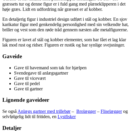
græssets tur og denne figur er i fuld gang med plæneklipperen i det
høje græs. Lidt en udfordring når græsset er af kobber.
En detaljerig figur i industriel design udført i stål og kobber. En sjov
karikatur figur med genkendelig personlighed med sin velkendte hat,
briller og vest som den røde tråd gennem næsten alle metalfigurerne.
Figuren er lavet af stål og kobber elementer, som har fået et lag klar
lak mod rust og ridser. Figuren er rustik og har synlige svejsninger.
Gaveide
Gave til havemand som tak for hjælpen
Svendegave til anlægsgartner
Gave til vicevært
Gave til pedel
Gave til gartner
Lignende gaveideer
Se også
Anlægs gartner med trillebør
–
Brolægger
–
Fliselægger
og
selvfølgelig lidt til fritiden, en
Lystfisker
Detaljer