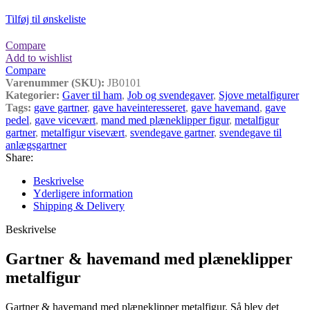
Tilføj til ønskeliste
Compare
Add to wishlist
Compare
Varenummer (SKU):
JB0101
Kategorier:
Gaver til ham
,
Job og svendegaver
,
Sjove metalfigurer
Tags:
gave gartner
,
gave haveinteresseret
,
gave havemand
,
gave
pedel
,
gave vicevært
,
mand med plæneklipper figur
,
metalfigur
gartner
,
metalfigur visevært
,
svendegave gartner
,
svendegave til
anlægsgartner
Share:
Beskrivelse
Yderligere information
Shipping & Delivery
Beskrivelse
Gartner & havemand med plæneklipper
metalfigur
Gartner & havemand med plæneklipper metalfigur. Så blev det