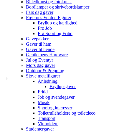
Billedkunst og fotokunst
Bordlamper og skrivebordslamper
Fars dag gaver
Frøernes Verden Figurer
Bryllup og kærlighed
Frø Job
Frø Sport og Fritid
Gavepakker
Gaver til ham
Gaver til hende
Gentlemens Hardware
Jul og Eventyr
Mors dag gaver
Outdoor & Prepping
Sjove metalfigurer
Anledning
Bryllupsgaver
Fritid
Job og svendegaver
Musik
Sport og interesser
Toiletrulleholdere og toiletdeco
Transport
Vinholdere
Studentergaver