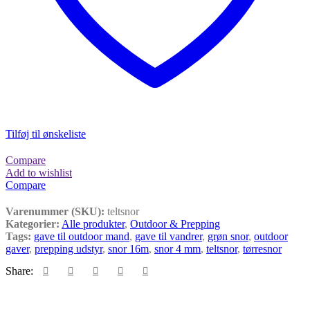
Tilføj til ønskeliste
Compare
Add to wishlist
Compare
Varenummer (SKU):
teltsnor
Kategorier:
Alle produkter
,
Outdoor & Prepping
Tags:
gave til outdoor mand
,
gave til vandrer
,
grøn snor
,
outdoor
gaver
,
prepping udstyr
,
snor 16m
,
snor 4 mm
,
teltsnor
,
tørresnor
Share: