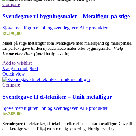
Compare
Svendegave til bygningsmaler – Metalfigur på stige
Sjove metalfigurer
,
Job og svendegaver
,
Alle produkter
kr.
390,00
Maler på stige metalfigur som svendegave med malerspand og malerpensel.
En perfekt gave til den nyuddannede maler eller bygningsmaler.
Vælg
Hende eller Ham figur
Hurtig levering!
Add to wishlist
Dette
Vælg en mulighed
vare
Quick view
har
flere
Compare
varianter.
Mulighederne
Svendegave til el-tekniker – Unik metalfigur
kan
vælges
Sjove metalfigurer
,
Job og svendegaver
,
Alle produkter
på
kr.
365,00
varesiden
Svendegave til elektriker, el-tekniker eller el-installatør metalfigur. Gave til
den færdige svend. Tilføj en personlig gravering. Hurtig levering!