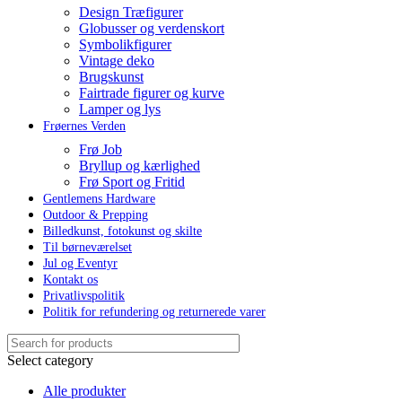
Design Træfigurer
Globusser og verdenskort
Symbolikfigurer
Vintage deko
Brugskunst
Fairtrade figurer og kurve
Lamper og lys
Frøernes Verden
Frø Job
Bryllup og kærlighed
Frø Sport og Fritid
Gentlemens Hardware
Outdoor & Prepping
Billedkunst, fotokunst og skilte
Til børneværelset
Jul og Eventyr
Kontakt os
Privatlivspolitik
Politik for refundering og returnerede varer
Select category
Alle produkter