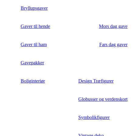
Bryllupsgaver
Gaver til hende
Mors dag gave
Gaver til ham
Fars dag gaver
Gavepakker
Boliginteriør
Design Træfigurer
Globusser og verdenskort
Symbolikfigurer
Vintage deko