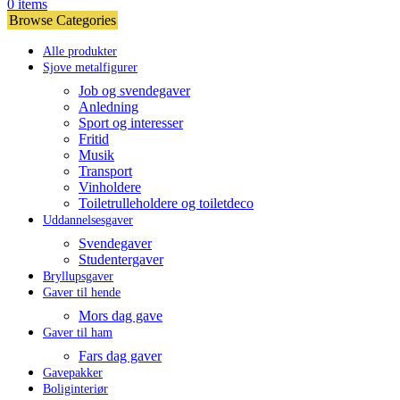
0
items
Browse Categories
Alle produkter
Sjove metalfigurer
Job og svendegaver
Anledning
Sport og interesser
Fritid
Musik
Transport
Vinholdere
Toiletrulleholdere og toiletdeco
Uddannelsesgaver
Svendegaver
Studentergaver
Bryllupsgaver
Gaver til hende
Mors dag gave
Gaver til ham
Fars dag gaver
Gavepakker
Boliginteriør