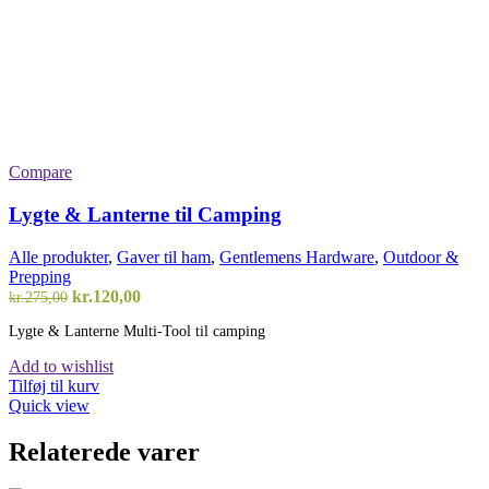
Compare
Lygte & Lanterne til Camping
Alle produkter
,
Gaver til ham
,
Gentlemens Hardware
,
Outdoor &
Prepping
Den
Den
kr.
120,00
kr.
275,00
oprindelige
aktuelle
Lygte & Lanterne Multi-Tool til camping
pris
pris
var:
er:
Add to wishlist
kr.275,00.
kr.120,00.
Tilføj til kurv
Quick view
Relaterede varer