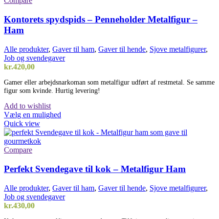
Compare
Kontorets spydspids – Penneholder Metalfigur –
Ham
Alle produkter
,
Gaver til ham
,
Gaver til hende
,
Sjove metalfigurer
,
Job og svendegaver
kr.
420,00
Gamer eller arbejdsnarkoman som metalfigur udført af restmetal. Se samme
figur som kvinde. Hurtig levering!
Add to wishlist
Vælg en mulighed
Quick view
Compare
Perfekt Svendegave til kok – Metalfigur Ham
Alle produkter
,
Gaver til ham
,
Gaver til hende
,
Sjove metalfigurer
,
Job og svendegaver
kr.
430,00