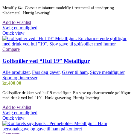
Metalfly f4u Corsair miniature modelfly i restmetal af tændrør og
plademetal. Hurtig levering!
Add to wishlist
Vælg en mulighed
Quick view
Compare
Golfspiller ved “Hul 19” Metalfigur
Alle produkter
,
Fars dag gaver
,
Gaver til ham
,
Sjove metalfigurer
,
Sport og interesser
kr.
400,00
Golfspiller drikker ved hul19 metalfigur. En sjov og charmerende golffigur
med drink ved hul "19". Husk gravering. Hurtig levering!
Add to wishlist
Vælg en mulighed
Quick view