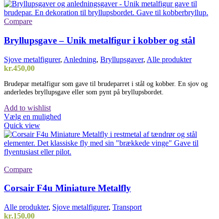
Compare
Bryllupsgave – Unik metalfigur i kobber og stål
Sjove metalfigurer
,
Anledning
,
Bryllupsgaver
,
Alle produkter
kr.
450,00
Brudepar metalfigur som gave til brudeparret i stål og kobber. En sjov og
anderledes bryllupsgave eller som pynt på bryllupsbordet.
Add to wishlist
Vælg en mulighed
Quick view
Compare
Corsair F4u Miniature Metalfly
Alle produkter
,
Sjove metalfigurer
,
Transport
kr.
150,00