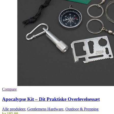
Compare
Apocalypse Kit – Dit Praktiske Overlevelsessæt
Alle produkter
,
Gentlemens Hardware
,
Outdoor & Prepping
kr.
185,00