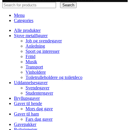
Search
Menu
Categories
Alle produkter
Sjove metalfigurer
Job og svendegaver
Anledning
Sport og interesser
Fritid
Musik
Transport
Vinholdere
Toiletrulleholdere og toiletdeco
Uddannelsesgaver
Svendegaver
Studentergaver
Bryllupsgaver
Gaver til hende
Mors dag gave
Gaver til ham
Fars dag gaver
Gavepakker
Boliginteriør