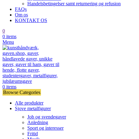
Handelsbetingelser samt returnering og refusion
FAQs
Om os
KONTAKT OS
0
0
items
Menu
0
items
Browse Categories
Alle produkter
Sjove metalfigurer
Job og svendegaver
Anledning
Sport og interesser
Fritid