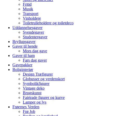
Fritid
Musik
Transport
Vinholdere
Toiletrulleholdere og toiletdeco
Uddannelsesgaver
Svendegaver
Studentergaver
Bryllupsgaver
Gaver til hende
Mors dag gave
Gaver til ham
Fars dag gaver
Gavepakker
Boliginteriør
Design Træfigurer
Globusser og verdenskort
Symbolikfigurer
Vintage deko
Brugskunst
Fairtrade figurer og kurve
Lamper og lys
Frøernes Verden
Frø Job