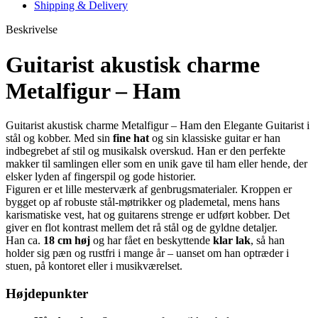
Shipping & Delivery
Beskrivelse
Guitarist akustisk charme
Metalfigur – Ham
Guitarist akustisk charme Metalfigur – Ham den Elegante Guitarist i
stål og kobber. Med sin
fine hat
og sin klassiske guitar er han
indbegrebet af stil og musikalsk overskud. Han er den perfekte
makker til samlingen eller som en unik gave til ham eller hende, der
elsker lyden af fingerspil og gode historier.
Figuren er et lille mesterværk af genbrugsmaterialer. Kroppen er
bygget op af robuste stål-møtrikker og plademetal, mens hans
karismatiske vest, hat og guitarens strenge er udført kobber. Det
giver en flot kontrast mellem det rå stål og de gyldne detaljer.
Han ca.
18 cm høj
og har fået en beskyttende
klar lak
, så han
holder sig pæn og rustfri i mange år – uanset om han optræder i
stuen, på kontoret eller i musikværelset.
Højdepunkter