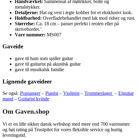
Håndværket:
Sammensat af møtrikker, bolte og
metalstykker.
Detaljerne:
Hat og vest i ægte kobber for et eksklusivt look.
Holdbarhed:
Overfladebehandlet med lak mod ridser og rust.
Størrelse:
Ca. 18 cm – passer perfekt i reolen eller på
skrivebordet.’
Vare nummer:
MS007
Gaveide
gave til ham som spiller guitar
gave til guitarist på akustisk guitar
gave til musikalsk familie
Lignende gaveideer
Se også
Popsanger
–
Pianist
–
Violinist
–
Trommeslager
–
Elguitar
mand
–
Guitarist kvinde
Om Gaven.shop
Vi er en lille sikker dansk webshop med mere end 700 varenumre
og høj rating på Trustpilot for vores fleksible service og hurtig
leveringstid.