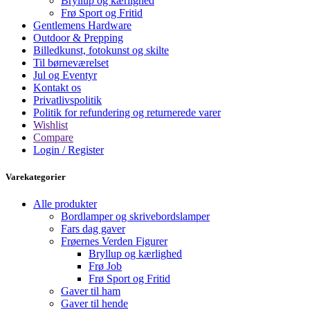
Bryllup og kærlighed
Frø Sport og Fritid
Gentlemens Hardware
Outdoor & Prepping
Billedkunst, fotokunst og skilte
Til børneværelset
Jul og Eventyr
Kontakt os
Privatlivspolitik
Politik for refundering og returnerede varer
Wishlist
Compare
Login / Register
Varekategorier
Alle produkter
Bordlamper og skrivebordslamper
Fars dag gaver
Frøernes Verden Figurer
Bryllup og kærlighed
Frø Job
Frø Sport og Fritid
Gaver til ham
Gaver til hende