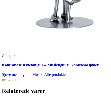
Compare
Kontrabassist metalfigur – Musikfigur til kontrabasspiller
Sjove metalfigurer
,
Musik
,
Alle produkter
kr.
325,00
Relaterede varer
Add to wishlist
Vælg en mulighed