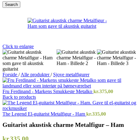
Search
Click to enlarge
Forside
/
Alle produkter
/
Sjove metalfigurer
Fru Ferdinand - Markens Smukkeste Metalko
kr.
375,00
Back to products
The Legend El-guitarist Metalfigur - Ham
kr.
335,00
Guitarist akustisk charme Metalfigur – Ham
kr.
335,00