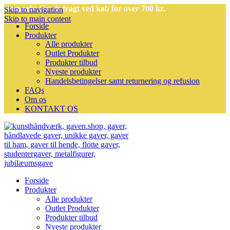
Bemærk: Gratis fragt ved køb for over 700 kr.
Skip to navigation
Skip to main content
Forside
Produkter
Alle produkter
Outlet Produkter
Produkter tilbud
Nyeste produkter
Handelsbetingelser samt returnering og refusion
FAQs
Om os
KONTAKT OS
Forside
Produkter
Alle produkter
Outlet Produkter
Produkter tilbud
Nyeste produkter