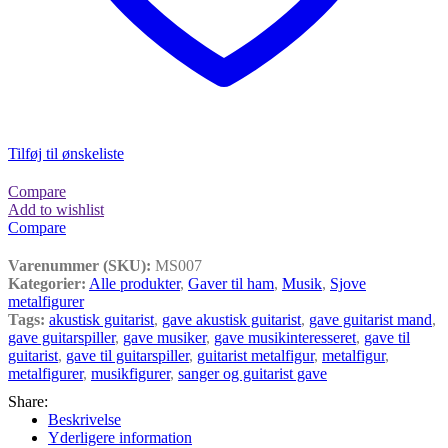
Tilføj til ønskeliste
Compare
Add to wishlist
Compare
Varenummer (SKU):
MS007
Kategorier:
Alle produkter
,
Gaver til ham
,
Musik
,
Sjove
metalfigurer
Tags:
akustisk guitarist
,
gave akustisk guitarist
,
gave guitarist mand
,
gave guitarspiller
,
gave musiker
,
gave musikinteresseret
,
gave til
guitarist
,
gave til guitarspiller
,
guitarist metalfigur
,
metalfigur
,
metalfigurer
,
musikfigurer
,
sanger og guitarist gave
Share:
Beskrivelse
Yderligere information