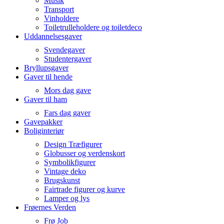
Musik
Transport
Vinholdere
Toiletrulleholdere og toiletdeco
Uddannelsesgaver
Svendegaver
Studentergaver
Bryllupsgaver
Gaver til hende
Mors dag gave
Gaver til ham
Fars dag gaver
Gavepakker
Boliginteriør
Design Træfigurer
Globusser og verdenskort
Symbolikfigurer
Vintage deko
Brugskunst
Fairtrade figurer og kurve
Lamper og lys
Frøernes Verden
Frø Job