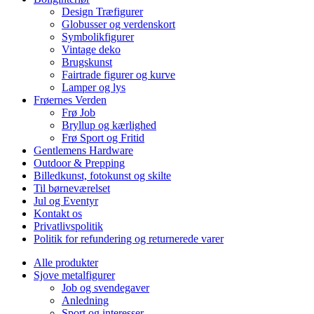
Design Træfigurer
Globusser og verdenskort
Symbolikfigurer
Vintage deko
Brugskunst
Fairtrade figurer og kurve
Lamper og lys
Frøernes Verden
Frø Job
Bryllup og kærlighed
Frø Sport og Fritid
Gentlemens Hardware
Outdoor & Prepping
Billedkunst, fotokunst og skilte
Til børneværelset
Jul og Eventyr
Kontakt os
Privatlivspolitik
Politik for refundering og returnerede varer
Alle produkter
Sjove metalfigurer
Job og svendegaver
Anledning
Sport og interesser