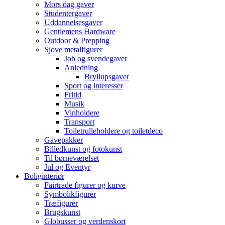
Mors dag gaver
Studentergaver
Uddannelsesgaver
Gentlemens Hardware
Outdoor & Prepping
Sjove metalfigurer
Job og svendegaver
Anledning
Bryllupsgaver
Sport og interesser
Fritid
Musik
Vinholdere
Transport
Toiletrulleholdere og toiletdeco
Gavepakker
Billedkunst og fotokunst
Til børneværelset
Jul og Eventyr
Boliginteriør
Fairtrade figurer og kurve
Symbolikfigurer
Træfigurer
Brugskunst
Globusser og verdenskort