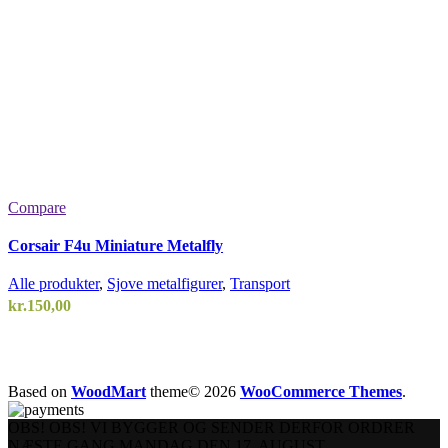
Compare
Corsair F4u Miniature Metalfly
Alle produkter
,
Sjove metalfigurer
,
Transport
kr.
150,00
Add to wishlist
Based on
WoodMart
theme© 2026
WooCommerce Themes
.
Vælg en mulighed
Quick view
OBS! OBS! VI BYGGER OG SENDER DERFOR ORDRER
NÆSTE GANG MANDAG DEN 17. AUGUST