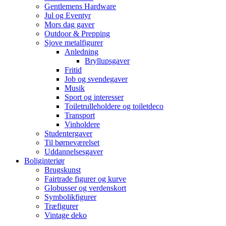
Gentlemens Hardware
Jul og Eventyr
Mors dag gaver
Outdoor & Prepping
Sjove metalfigurer
Anledning
Bryllupsgaver
Fritid
Job og svendegaver
Musik
Sport og interesser
Toiletrulleholdere og toiletdeco
Transport
Vinholdere
Studentergaver
Til børneværelset
Uddannelsesgaver
Boliginteriør
Brugskunst
Fairtrade figurer og kurve
Globusser og verdenskort
Symbolikfigurer
Træfigurer
Vintage deko