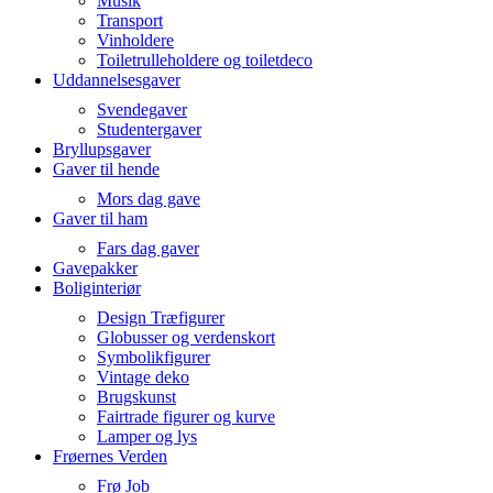
Musik
Transport
Vinholdere
Toiletrulleholdere og toiletdeco
Uddannelsesgaver
Svendegaver
Studentergaver
Bryllupsgaver
Gaver til hende
Mors dag gave
Gaver til ham
Fars dag gaver
Gavepakker
Boliginteriør
Design Træfigurer
Globusser og verdenskort
Symbolikfigurer
Vintage deko
Brugskunst
Fairtrade figurer og kurve
Lamper og lys
Frøernes Verden
Frø Job