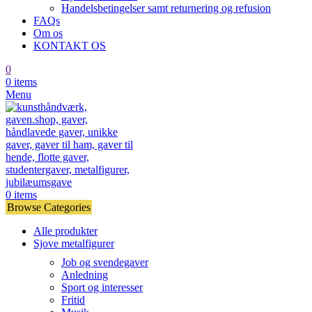
Handelsbetingelser samt returnering og refusion
FAQs
Om os
KONTAKT OS
0
0
items
Menu
0
items
Browse Categories
Alle produkter
Sjove metalfigurer
Job og svendegaver
Anledning
Sport og interesser
Fritid