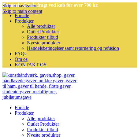
Bemærk: Gratis fragt ved køb for over 700 kr.
Skip to navigation
Skip to main content
Forside
Produkter
Alle produkter
Outlet Produkter
Produkter tilbud
Nyeste produkter
Handelsbetingelser samt returnering og refusion
FAQs
Om os
KONTAKT OS
Forside
Produkter
Alle produkter
Outlet Produkter
Produkter tilbud
Nyeste produkter