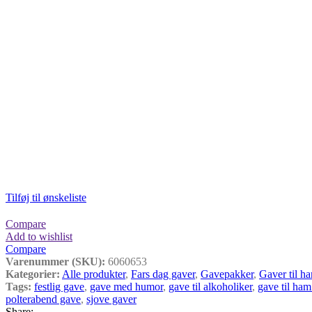
Tilføj til ønskeliste
Compare
Add to wishlist
Compare
Varenummer (SKU):
6060653
Kategorier:
Alle produkter
,
Fars dag gaver
,
Gavepakker
,
Gaver til h
Tags:
festlig gave
,
gave med humor
,
gave til alkoholiker
,
gave til ham
polterabend gave
,
sjove gaver
Share: