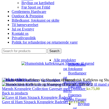
Bryllup og kærlighed
Frø Sport og Fritid
Gentlemens Hardware
Outdoor & Prepping
Billedkunst, fotokunst og skilte
Til børneværelset
Jul og Eventyr
Kontakt os
Privatlivspolitik
Politik for refundering og returnerede varer
Search
Alle produkter
Billedkunst
og fotokunst
Bordlamper
og
Click to enlarge
Forside
/
Alle produkter
/
Gavepakker
/
Humoristisk Kaffekrus og Sh
skrivebordslamper
Fars dag
Mænds Kropspleje Collection Gavesæt med Oplukker
kr.
75,00
gaver
Back to products
Frøernes
Verden Figurer
Gave til Ham Sixpack Kropspleje Badesæt
kr.
135,00
Bryllup
og