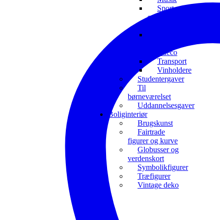
Sport
og
interesser
Toiletrulleholdere
og
toiletdeco
Transport
Vinholdere
Studentergaver
Til
børneværelset
Uddannelsesgaver
Boliginteriør
Brugskunst
Fairtrade
figurer og kurve
Globusser og
verdenskort
Symbolikfigurer
Træfigurer
Vintage deko