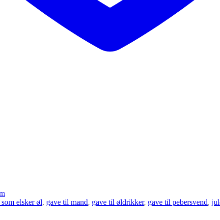
am
 som elsker øl
,
gave til mand
,
gave til øldrikker
,
gave til pebersvend
,
ju