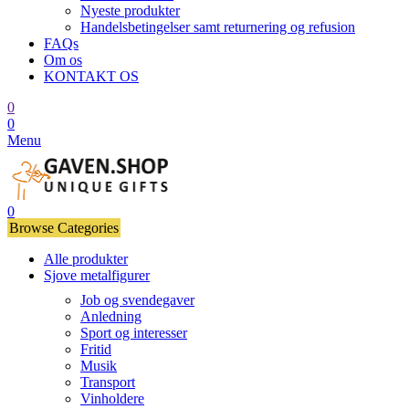
Nyeste produkter
Handelsbetingelser samt returnering og refusion
FAQs
Om os
KONTAKT OS
0
0
Menu
0
Browse Categories
Alle produkter
Sjove metalfigurer
Job og svendegaver
Anledning
Sport og interesser
Fritid
Musik
Transport
Vinholdere