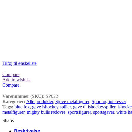
Tilføj til ønskeliste
Compare
Add to wishlist
Compare
Varenummer (SKU):
SP022
Kategorier:
Alle produkter
,
Sjove metalfigurer
,
Sport og interesser
Tags:
blue fox
,
gave ishockey spiller
,
gave til ishockeyspiller
,
ishocke
metalfigurer
,
mighty bulls rødovre
,
sportsfigurer
,
sportsgaver
,
white h
Share:
Beskrivelse