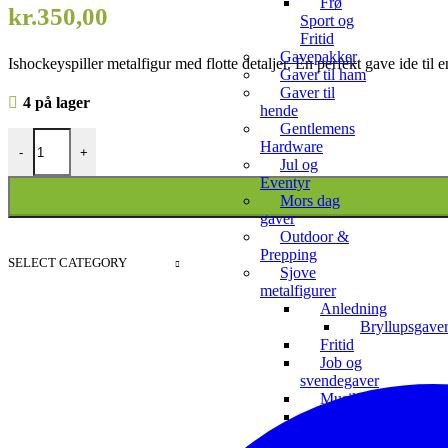
Frø
kr.
350,00
Sport og
Fritid
Gavepakker
Ishockeyspiller metalfigur med flotte detaljer. En perfekt gave ide til 
Gaver til ham
Gaver til
4 på lager
hende
Gentlemens
Ishockeyspiller metalfigur - Håndlavet sportsfigur antal
Hardware
-
+
Jul og
Eventyr
Mors dag
gaver
Outdoor &
Prepping
SELECT CATEGORY
Sjove
metalfigurer
Anledning
Bryllupsgave
Fritid
Job og
svendegaver
Musik
Sport
og