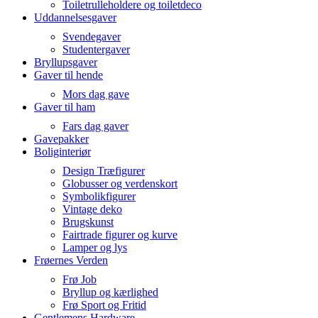
Toiletrulleholdere og toiletdeco
Uddannelsesgaver
Svendegaver
Studentergaver
Bryllupsgaver
Gaver til hende
Mors dag gave
Gaver til ham
Fars dag gaver
Gavepakker
Boliginteriør
Design Træfigurer
Globusser og verdenskort
Symbolikfigurer
Vintage deko
Brugskunst
Fairtrade figurer og kurve
Lamper og lys
Frøernes Verden
Frø Job
Bryllup og kærlighed
Frø Sport og Fritid
Gentlemens Hardware