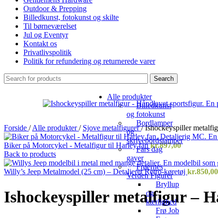
Outdoor & Prepping
Billedkunst, fotokunst og skilte
Til børneværelset
Jul og Eventyr
Kontakt os
Privatlivspolitik
Politik for refundering og returnerede varer
Search
Alle produkter
Billedkunst
og fotokunst
Bordlamper
Forside
/
Alle produkter
/
Sjove metalfigurer
/
Ishockeyspiller metalfi
og
skrivebordslamper
Biker på Motorcykel - Metalfigur til Harley fan
kr.
897,00
Fars dag
Back to products
gaver
Frøernes
Willy’s Jeep Metalmodel (25 cm) – Detaljeret Retro-køretøj
kr.
850,00
Verden Figurer
Bryllup
Ishockeyspiller metalfigur – H
og
kærlighed
Frø Job