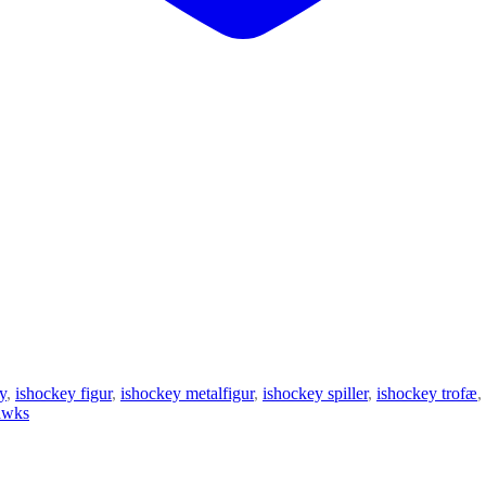
y
,
ishockey figur
,
ishockey metalfigur
,
ishockey spiller
,
ishockey trofæ
,
awks