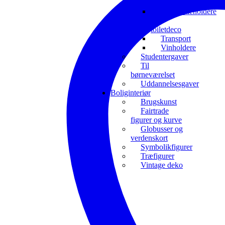
interesser
Toiletrulleholdere
og
toiletdeco
Transport
Vinholdere
Studentergaver
Til
børneværelset
Uddannelsesgaver
Boliginteriør
Brugskunst
Fairtrade
figurer og kurve
Globusser og
verdenskort
Symbolikfigurer
Træfigurer
Vintage deko