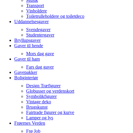
Musik
Transport
Vinholdere
Toiletrulleholdere og toiletdeco
Uddannelsesgaver
Svendegaver
Studentergaver
Bryllupsgaver
Gaver til hende
Mors dag gave
Gaver til ham
Fars dag gaver
Gavepakker
Boliginteriør
Design Træfigurer
Globusser og verdenskort
Symbolikfigurer
Vintage deko
Brugskunst
Fairtrade figurer og kurve
Lamper og lys
Frøernes Verden
Frø Job