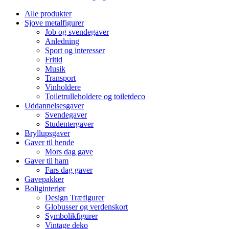
Alle produkter
Sjove metalfigurer
Job og svendegaver
Anledning
Sport og interesser
Fritid
Musik
Transport
Vinholdere
Toiletrulleholdere og toiletdeco
Uddannelsesgaver
Svendegaver
Studentergaver
Bryllupsgaver
Gaver til hende
Mors dag gave
Gaver til ham
Fars dag gaver
Gavepakker
Boliginteriør
Design Træfigurer
Globusser og verdenskort
Symbolikfigurer
Vintage deko