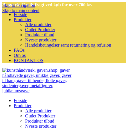
Bemærk: Gratis fragt ved køb for over 700 kr.
Skip to navigation
Skip to main content
Forside
Produkter
Alle produkter
Outlet Produkter
Produkter tilbud
Nyeste produkter
Handelsbetingelser samt returnering og refusion
FAQs
Om os
KONTAKT OS
Forside
Produkter
Alle produkter
Outlet Produkter
Produkter tilbud
Nyeste produkter