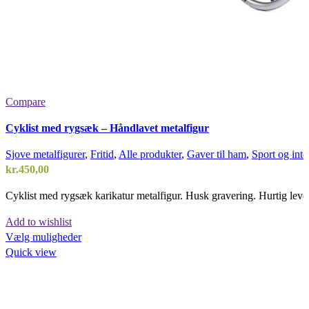
Compare
Cyklist med rygsæk – Håndlavet metalfigur
Sjove metalfigurer
,
Fritid
,
Alle produkter
,
Gaver til ham
,
Sport og inte
kr.
450,00
Cyklist med rygsæk karikatur metalfigur. Husk gravering. Hurtig leve
Add to wishlist
Dette
Vælg muligheder
vare
Quick view
har
flere
varianter.