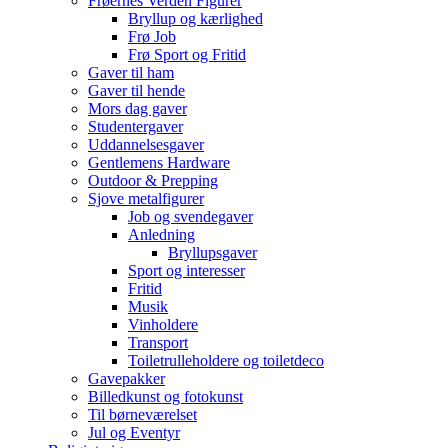
Frøernes Verden Figurer
Bryllup og kærlighed
Frø Job
Frø Sport og Fritid
Gaver til ham
Gaver til hende
Mors dag gaver
Studentergaver
Uddannelsesgaver
Gentlemens Hardware
Outdoor & Prepping
Sjove metalfigurer
Job og svendegaver
Anledning
Bryllupsgaver
Sport og interesser
Fritid
Musik
Vinholdere
Transport
Toiletrulleholdere og toiletdeco
Gavepakker
Billedkunst og fotokunst
Til børneværelset
Jul og Eventyr