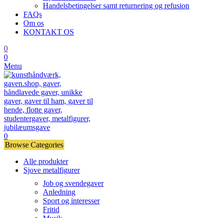
Handelsbetingelser samt returnering og refusion
FAQs
Om os
KONTAKT OS
0
0
Menu
0
Browse Categories
Alle produkter
Sjove metalfigurer
Job og svendegaver
Anledning
Sport og interesser
Fritid