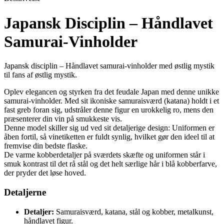
Japansk Disciplin – Håndlavet
Samurai-Vinholder
Japansk disciplin – Håndlavet samurai-vinholder med østlig mystik
til fans af østlig mystik.
Oplev elegancen og styrken fra det feudale Japan med denne unikke
samurai-vinholder. Med sit ikoniske samuraisværd (katana) holdt i et
fast greb foran sig, udstråler denne figur en urokkelig ro, mens den
præsenterer din vin på smukkeste vis.
Denne model skiller sig ud ved sit detaljerige design: Uniformen er
åben fortil, så vinetiketten er fuldt synlig, hvilket gør den ideel til at
fremvise din bedste flaske.
De varme kobberdetaljer på sværdets skæfte og uniformen står i
smuk kontrast til det rå stål og det helt særlige hår i blå kobberfarve,
der pryder det løse hoved.
Detaljerne
Detaljer:
Samuraisværd, katana, stål og kobber, metalkunst,
håndlavet figur.