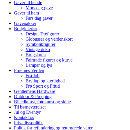
Gaver til hende
Mors dag gave
Gaver til ham
Fars dag gaver
Gavepakker
Boliginteriør
Design Træfigurer
Globusser og verdenskort
Symbolikfigurer
Vintage deko
Brugskunst
Fairtrade figurer og kurve
Lamper og lys
Frøernes Verden
Frø Job
Bryllup og kærlighed
Frø Sport og Fritid
Gentlemens Hardware
Outdoor & Prepping
Billedkunst, fotokunst og skilte
Til børneværelset
Jul og Eventyr
Kontakt os
Privatlivspolitik
Politik for refundering og returnerede varer