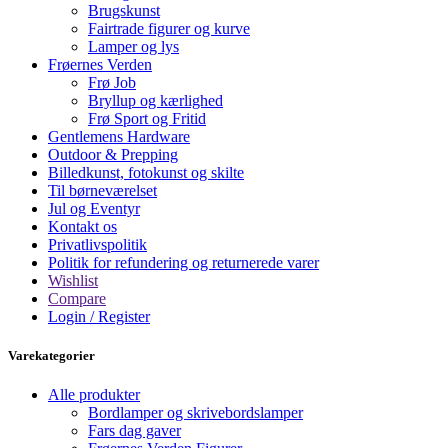
Brugskunst
Fairtrade figurer og kurve
Lamper og lys
Frøernes Verden
Frø Job
Bryllup og kærlighed
Frø Sport og Fritid
Gentlemens Hardware
Outdoor & Prepping
Billedkunst, fotokunst og skilte
Til børneværelset
Jul og Eventyr
Kontakt os
Privatlivspolitik
Politik for refundering og returnerede varer
Wishlist
Compare
Login / Register
Varekategorier
Alle produkter
Bordlamper og skrivebordslamper
Fars dag gaver