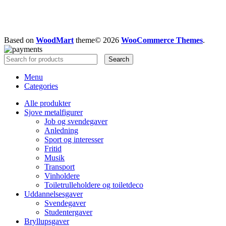
Mulighederne
kan
vælges
på
Based on
WoodMart
theme© 2026
WooCommerce Themes
.
varesiden
Search
Menu
Categories
Alle produkter
Sjove metalfigurer
Job og svendegaver
Anledning
Sport og interesser
Fritid
Musik
Transport
Vinholdere
Toiletrulleholdere og toiletdeco
Uddannelsesgaver
Svendegaver
Studentergaver
Bryllupsgaver