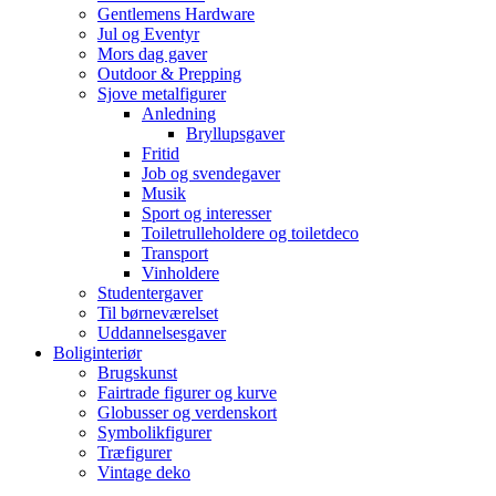
Gentlemens Hardware
Jul og Eventyr
Mors dag gaver
Outdoor & Prepping
Sjove metalfigurer
Anledning
Bryllupsgaver
Fritid
Job og svendegaver
Musik
Sport og interesser
Toiletrulleholdere og toiletdeco
Transport
Vinholdere
Studentergaver
Til børneværelset
Uddannelsesgaver
Boliginteriør
Brugskunst
Fairtrade figurer og kurve
Globusser og verdenskort
Symbolikfigurer
Træfigurer
Vintage deko