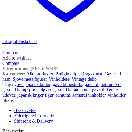
Tilføj til ønskeliste
Compare
Add to wishlist
Compare
Varenummer (SKU):
WH85
Kategorier:
Alle produkter
,
Boliginteriør
,
Brugskunst
,
Gaver til
ham
,
Sjove metalfigurer
,
Vinholdere
,
Vintage deko
Tags:
gave japansk kultur
,
gave til bushido
,
gave til judo udøver
,
gave til kampsportsudøver
,
gave til karatemand
,
gave til kendo
udøver
,
japansk kriger figur
,
samurai
,
samurai vinholder
,
vinholder
Share:
Beskrivelse
Yderligere information
Shipping & Delivery
Beskrivelse