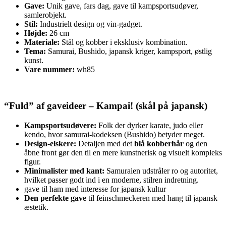
Gave:
Unik gave, fars dag, gave til kampsportsudøver,
samlerobjekt.
Stil:
Industrielt design og vin-gadget.
Højde:
26 cm
Materiale:
Stål og kobber i eksklusiv kombination.
Tema:
Samurai, Bushido, japansk kriger, kampsport, østlig
kunst.
Vare nummer:
wh85
“Fuld” af gaveideer –
Kampai! (skål på japansk)
Kampsportsudøvere:
Folk der dyrker karate, judo eller
kendo, hvor samurai-kodeksen (Bushido) betyder meget.
Design-elskere:
Detaljen med det
blå kobberhår
og den
åbne front gør den til en mere kunstnerisk og visuelt kompleks
figur.
Minimalister med kant:
Samuraien udstråler ro og autoritet,
hvilket passer godt ind i en moderne, stilren indretning.
gave til ham med interesse for japansk kultur
Den perfekte gave
til feinschmeckeren med hang til japansk
æstetik.