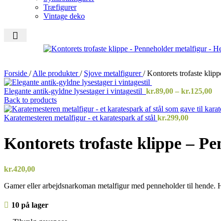
Træfigurer
Vintage deko
Forside
/
Alle produkter
/
Sjove metalfigurer
/
Kontorets trofaste klip
Pr
Elegante antik-gyldne lysestager i vintagestil
kr.
89,00
–
kr.
125,00
kr
Back to products
til
kr
Karatemesteren metalfigur - et karatespark af stål
kr.
299,00
Kontorets trofaste klippe – P
kr.
420,00
Gamer eller arbejdsnarkoman metalfigur med penneholder til hende. H
10 på lager