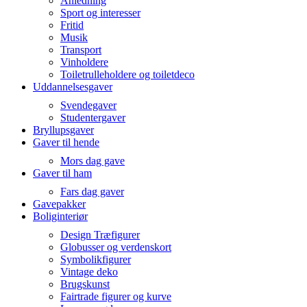
Anledning
Sport og interesser
Fritid
Musik
Transport
Vinholdere
Toiletrulleholdere og toiletdeco
Uddannelsesgaver
Svendegaver
Studentergaver
Bryllupsgaver
Gaver til hende
Mors dag gave
Gaver til ham
Fars dag gaver
Gavepakker
Boliginteriør
Design Træfigurer
Globusser og verdenskort
Symbolikfigurer
Vintage deko
Brugskunst
Fairtrade figurer og kurve