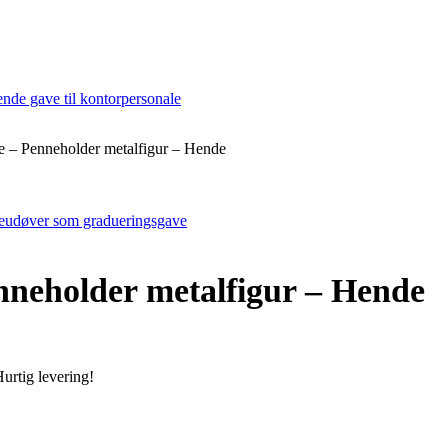
pe – Penneholder metalfigur – Hende
isinterval:
.89,00
.125,00
enneholder metalfigur – Hende
urtig levering!