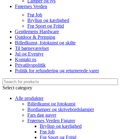
Lamper og lys
Frøernes Verden
Frø Job
Bryllup og kærlighed
Frø Sport og Fritid
Gentlemens Hardware
Outdoor & Prepping
Billedkunst, fotokunst og skilte
Til børneværelset
Jul og Eventyr
Kontakt os
Privatlivspolitik
Politik for refundering og returnerede varer
Select category
Alle produkter
Billedkunst og fotokunst
Bordlamper og skrivebordslamper
Fars dag gaver
Frøernes Verden Figurer
Bryllup og kærlighed
Frø Job
Frø Sport og Fritid