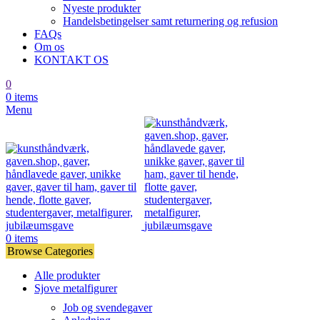
Nyeste produkter
Handelsbetingelser samt returnering og refusion
FAQs
Om os
KONTAKT OS
0
0
items
Menu
0
items
Browse Categories
Alle produkter
Sjove metalfigurer
Job og svendegaver