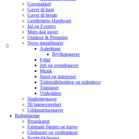
Gavepakker
Gaver til ham
Gaver til hende
Gentlemens Hardware
Jul og Eventyr
Mors dag gaver
Outdoor & Prepping
Sjove metalfigurer
Anledning
Bryllupsgaver
Fritid
Job og svendegaver
Musik
Sport og interesser
Toiletrulleholdere og toiletdeco
Transport
Vinholdere
Studentergaver
Til børneværelset
Uddannelsesgaver
Boliginteriør
Brugskunst
Fairtrade figurer og kurve
Globusser og verdenskort
Symbolikfigurer