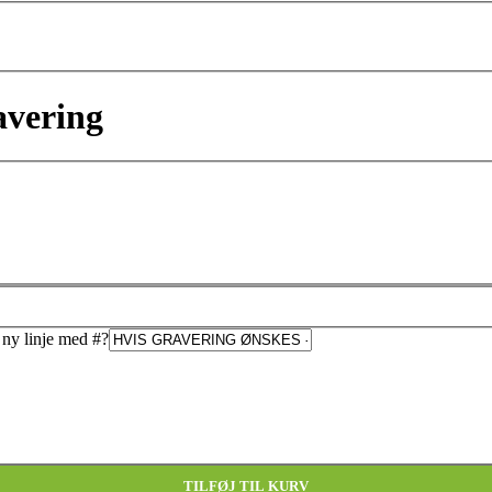
avering
s ny linje med #
?
TILFØJ TIL KURV