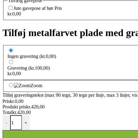
Tilvælg gavepose
Jute gavepose af hør
Pris
kr.
0,00
Tilføj metalfarvet plade med gr
Ingen gravering
(kr.0,00)
Gravering
(kr.100,00)
kr.
0,00
Zoom
Tilføj graveringstekst (max 90 tegn, 30 tegn per linje, max 3 linjer, vi
Pris
kr.
0,00
Produkt pris
kr.
420,00
Total
kr.
420,00
Kontorets trofaste klippe - Penneholder metalfigur - Hende antal
-
+