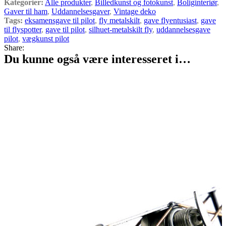
Kategorier:
Alle produkter
,
Billedkunst og fotokunst
,
Boliginteriør
,
Gaver til ham
,
Uddannelsesgaver
,
Vintage deko
Tags:
eksamensgave til pilot
,
fly metalskilt
,
gave flyentusiast
,
gave
til flyspotter
,
gave til pilot
,
silhuet-metalskilt fly
,
uddannelsesgave
pilot
,
vægkunst pilot
Share:
Du kunne også være interesseret i…