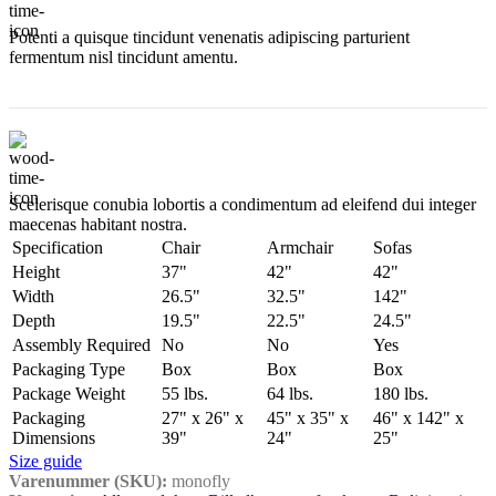
Potenti a quisque tincidunt venenatis adipiscing parturient
fermentum nisl tincidunt
amentu
.
Scelerisque conubia lobortis a condimentum ad eleifend dui integer
maecenas habitant nostra.
Specification
Chair
Armchair
Sofas
Height
37"
42"
42"
Width
26.5"
32.5"
142"
Depth
19.5"
22.5"
24.5"
Assembly Required
No
No
Yes
Packaging Type
Box
Box
Box
Package Weight
55 lbs.
64 lbs.
180 lbs.
Packaging
27" x 26" x
45" x 35" x
46" x 142" x
Dimensions
39"
24"
25"
Size guide
Varenummer (SKU):
monofly