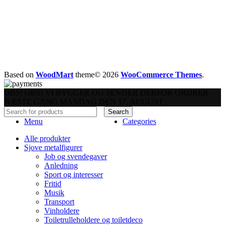
Based on
WoodMart
theme© 2026
WooCommerce Themes
.
OBS! OBS! VI BYGGER OG SENDER DERFOR ORDRER
NÆSTE GANG MANDAG DEN 17. AUGUST
Search
Menu
Categories
Alle produkter
Sjove metalfigurer
Job og svendegaver
Anledning
Sport og interesser
Fritid
Musik
Transport
Vinholdere
Toiletrulleholdere og toiletdeco