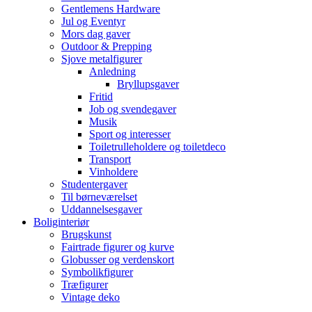
Gentlemens Hardware
Jul og Eventyr
Mors dag gaver
Outdoor & Prepping
Sjove metalfigurer
Anledning
Bryllupsgaver
Fritid
Job og svendegaver
Musik
Sport og interesser
Toiletrulleholdere og toiletdeco
Transport
Vinholdere
Studentergaver
Til børneværelset
Uddannelsesgaver
Boliginteriør
Brugskunst
Fairtrade figurer og kurve
Globusser og verdenskort
Symbolikfigurer
Træfigurer
Vintage deko