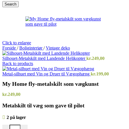
Search
Click to enlarge
Forside
/
Boliginteriør
/
Vintage deko
Silhouet-Metalskilt med Landende Helikopter
kr.
249,00
Back to products
Metal-silhuet med Vin og Druer til Vægophæng
kr.
199,00
My Home fly-metalskilt som vægkunst
kr.
249,00
Metalskilt til væg som gave til pilot
2 på lager
My Home fly-metalskilt som vægkunst antal