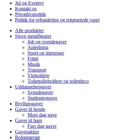
Jul og Eventyr
Kontakt os
Privatlivspolitik
Politik for refundering og returnerede varer
Alle produkter
Sjove metalfigurer
Job og svendegaver
Anledning
Sport og interesser
Fritid
Musik
Transport
Vinholdere
Toiletrulleholdere og toiletdeco
Uddannelsesgaver
Svendegaver
Studentergaver
Bryllupsgaver
Gaver til hende
Mors dag gave
Gaver til ham
Fars dag gaver
Gavepakker
Boliginteriør