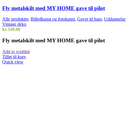
Fly metalskilt med MY HOME gave til pilot
Alle produkter
,
Billedkunst og fotokunst
,
Gaver til ham
,
Uddannelses
Vintage deko
kr.
149,00
Fly metalskilt med MY HOME gave til pilot
Add to wishlist
Tilføj til kurv
Quick view