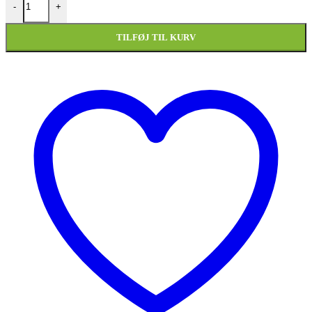
-
+
TILFØJ TIL KURV