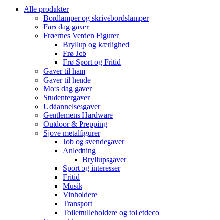
Alle produkter
Bordlamper og skrivebordslamper
Fars dag gaver
Frøernes Verden Figurer
Bryllup og kærlighed
Frø Job
Frø Sport og Fritid
Gaver til ham
Gaver til hende
Mors dag gaver
Studentergaver
Uddannelsesgaver
Gentlemens Hardware
Outdoor & Prepping
Sjove metalfigurer
Job og svendegaver
Anledning
Bryllupsgaver
Sport og interesser
Fritid
Musik
Vinholdere
Transport
Toiletrulleholdere og toiletdeco