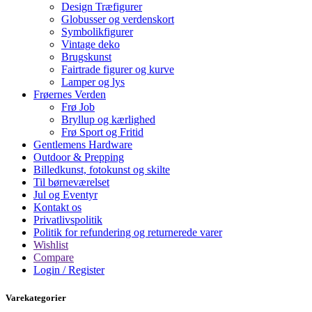
Design Træfigurer
Globusser og verdenskort
Symbolikfigurer
Vintage deko
Brugskunst
Fairtrade figurer og kurve
Lamper og lys
Frøernes Verden
Frø Job
Bryllup og kærlighed
Frø Sport og Fritid
Gentlemens Hardware
Outdoor & Prepping
Billedkunst, fotokunst og skilte
Til børneværelset
Jul og Eventyr
Kontakt os
Privatlivspolitik
Politik for refundering og returnerede varer
Wishlist
Compare
Login / Register
Varekategorier