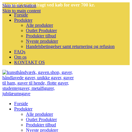
Bemærk: Gratis fragt ved køb for over 700 kr.
Skip to navigation
Skip to main content
Forside
Produkter
Alle produkter
Outlet Produkter
Produkter tilbud
Nyeste produkter
Handelsbetingelser samt returnering og refusion
FAQs
Om os
KONTAKT OS
Forside
Produkter
Alle produkter
Outlet Produkter
Produkter tilbud
Nyeste produkter