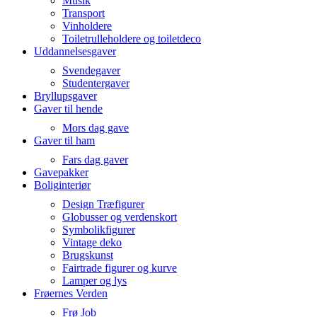
Musik
Transport
Vinholdere
Toiletrulleholdere og toiletdeco
Uddannelsesgaver
Svendegaver
Studentergaver
Bryllupsgaver
Gaver til hende
Mors dag gave
Gaver til ham
Fars dag gaver
Gavepakker
Boliginteriør
Design Træfigurer
Globusser og verdenskort
Symbolikfigurer
Vintage deko
Brugskunst
Fairtrade figurer og kurve
Lamper og lys
Frøernes Verden
Frø Job