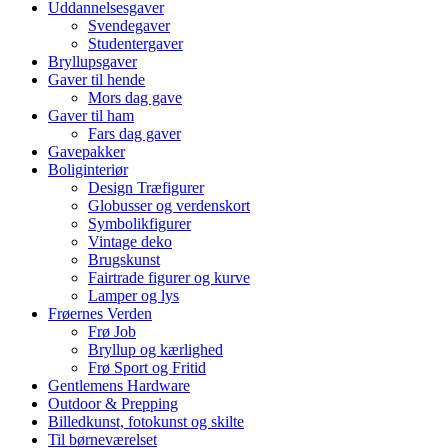
Uddannelsesgaver
Svendegaver
Studentergaver
Bryllupsgaver
Gaver til hende
Mors dag gave
Gaver til ham
Fars dag gaver
Gavepakker
Boliginteriør
Design Træfigurer
Globusser og verdenskort
Symbolikfigurer
Vintage deko
Brugskunst
Fairtrade figurer og kurve
Lamper og lys
Frøernes Verden
Frø Job
Bryllup og kærlighed
Frø Sport og Fritid
Gentlemens Hardware
Outdoor & Prepping
Billedkunst, fotokunst og skilte
Til børneværelset