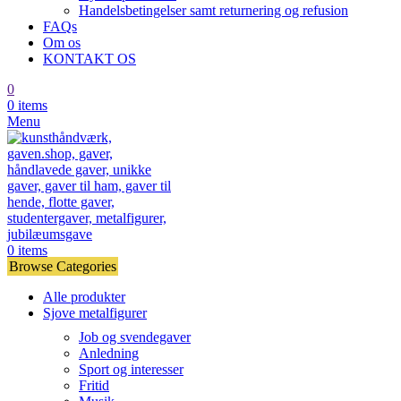
Handelsbetingelser samt returnering og refusion
FAQs
Om os
KONTAKT OS
0
0
items
Menu
0
items
Browse Categories
Alle produkter
Sjove metalfigurer
Job og svendegaver
Anledning
Sport og interesser
Fritid