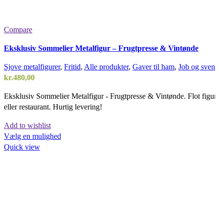
Compare
Eksklusiv Sommelier Metalfigur – Frugtpresse & Vintønde
Sjove metalfigurer
,
Fritid
,
Alle produkter
,
Gaver til ham
,
Job og sven
kr.
480,00
Eksklusiv Sommelier Metalfigur - Frugtpresse & Vintønde. Flot figur 
eller restaurant. Hurtig levering!
Add to wishlist
Vælg en mulighed
Quick view