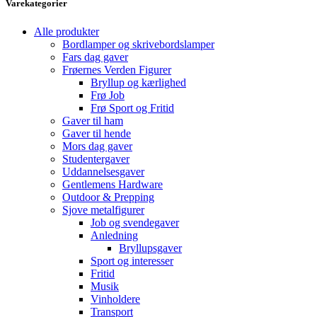
Varekategorier
Alle produkter
Bordlamper og skrivebordslamper
Fars dag gaver
Frøernes Verden Figurer
Bryllup og kærlighed
Frø Job
Frø Sport og Fritid
Gaver til ham
Gaver til hende
Mors dag gaver
Studentergaver
Uddannelsesgaver
Gentlemens Hardware
Outdoor & Prepping
Sjove metalfigurer
Job og svendegaver
Anledning
Bryllupsgaver
Sport og interesser
Fritid
Musik
Vinholdere
Transport