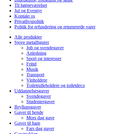
Til børneværelset
Jul og Eventyr
Kontakt os
Privatlivspolitik
Politik for refundering og returnerede varer
Alle produkter
Sjove metalfigurer
Job og svendegaver
Anledning
Sport og interesser
Fritid
Musik
Transport
Vinholdere
Toiletrulleholdere og toiletdeco
Uddannelsesgaver
Svendegaver
Studentergaver
Bryllupsgaver
Gaver til hende
Mors dag gave
Gaver til ham
Fars dag gaver
Gavepakker