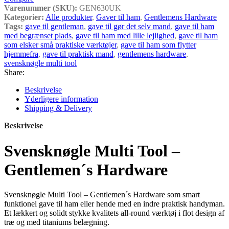
Varenummer (SKU):
GEN630UK
Kategorier:
Alle produkter
,
Gaver til ham
,
Gentlemens Hardware
Tags:
gave til gentleman
,
gave til gør det selv mand
,
gave til ham
med begrænset plads
,
gave til ham med lille lejlighed
,
gave til ham
som elsker små praktiske værktøjer
,
gave til ham som flytter
hjemmefra
,
gave til praktisk mand
,
gentlemens hardware
,
svensknøgle multi tool
Share:
Beskrivelse
Yderligere information
Shipping & Delivery
Beskrivelse
Svensknøgle Multi Tool –
Gentlemen´s Hardware
Svensknøgle Multi Tool – Gentlemen´s Hardware som smart
funktionel gave til ham eller hende med en indre praktisk handyman.
Et lækkert og solidt stykke kvalitets all-round værktøj i flot design af
træ og med titaniums belægning.