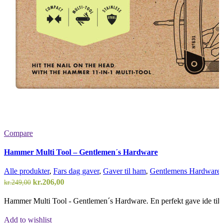
Compare
Hammer Multi Tool – Gentlemen´s Hardware
Alle produkter
,
Fars dag gaver
,
Gaver til ham
,
Gentlemens Hardware
,
Den
Den
kr.
206,00
kr.
249,00
oprindelige
aktuelle
Hammer Multi Tool - Gentlemen´s Hardware. En perfekt gave ide til 
pris
pris
var:
er:
Add to wishlist