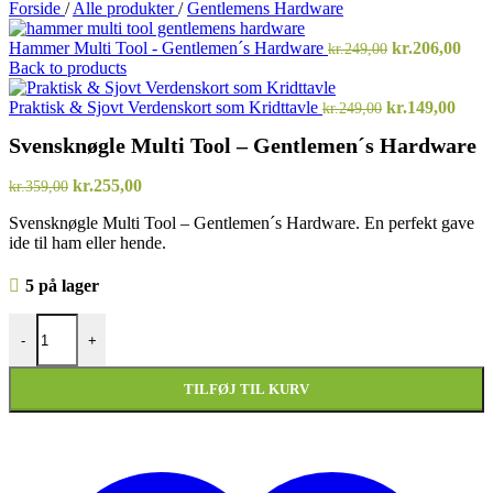
Forside
/
Alle produkter
/
Gentlemens Hardware
Den
Den
Hammer Multi Tool - Gentlemen´s Hardware
kr.
206,00
kr.
249,00
oprindelige
aktu
Back to products
pris
pris
Den
var:
Den
er:
Praktisk & Sjovt Verdenskort som Kridttavle
kr.
149,00
kr.
249,00
oprindelige
kr.249,00.
aktue
kr.2
Svensknøgle Multi Tool – Gentlemen´s Hardware
pris
pris
var:
er:
Den
Den
kr.249,00.
kr.14
kr.
255,00
kr.
359,00
oprindelige
aktuelle
Svensknøgle Multi Tool – Gentlemen´s Hardware. En perfekt gave
pris
pris
ide til ham eller hende.
var:
er:
kr.359,00.
kr.255,00.
5 på lager
Svensknøgle Multi Tool - Gentlemen´s Hardware antal
-
+
TILFØJ TIL KURV