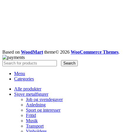
Based on
WoodMart
theme© 2026
WooCommerce Themes
.
Search
Menu
Categories
Alle produkter
Sjove metalfigurer
Job og svendegaver
Anledning
Sport og interesser
Fritid
Musik
Transport
Vinholdere