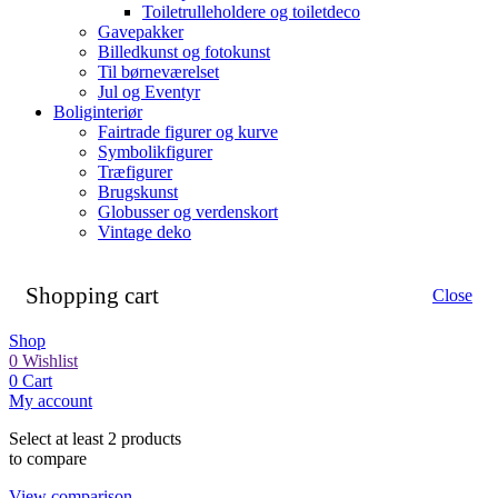
Toiletrulleholdere og toiletdeco
Gavepakker
Billedkunst og fotokunst
Til børneværelset
Jul og Eventyr
Boliginteriør
Fairtrade figurer og kurve
Symbolikfigurer
Træfigurer
Brugskunst
Globusser og verdenskort
Vintage deko
Shopping cart
Close
Shop
0
Wishlist
0
Cart
My account
Select at least 2 products
to compare
View comparison