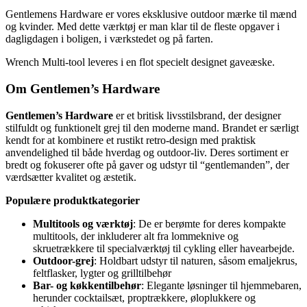
Gentlemens Hardware er vores eksklusive outdoor mærke til mænd
og kvinder. Med dette værktøj er man klar til de fleste opgaver i
dagligdagen i boligen, i værkstedet og på farten.
Wrench Multi-tool leveres i en flot specielt designet gaveæske.
Om Gentlemen’s Hardware
Gentlemen’s Hardware
er et britisk livsstilsbrand, der designer
stilfuldt og funktionelt grej til den moderne mand. Brandet er særligt
kendt for at kombinere et rustikt retro-design med praktisk
anvendelighed til både hverdag og outdoor-liv. Deres sortiment er
bredt og fokuserer ofte på gaver og udstyr til “gentlemanden”, der
værdsætter kvalitet og æstetik.
Populære produktkategorier
Multitools og værktøj
: De er berømte for deres kompakte
multitools, der inkluderer alt fra lommeknive og
skruetrækkere til specialværktøj til cykling eller havearbejde.
Outdoor-grej
: Holdbart udstyr til naturen, såsom emaljekrus,
feltflasker, lygter og grilltilbehør
Bar- og køkkentilbehør
: Elegante løsninger til hjemmebaren,
herunder cocktailsæt, proptrækkere, øloplukkere og