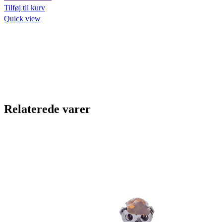
kr.249,00.
kr.206,00.
Tilføj til kurv
Quick view
Relaterede varer