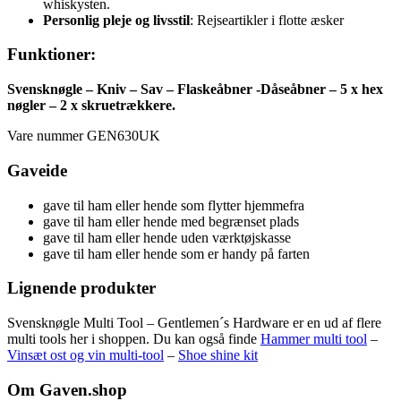
whiskysten.
Personlig pleje og livsstil
: Rejseartikler i flotte æsker
Funktioner:
Svensknøgle – Kniv – Sav – Flaskeåbner -Dåseåbner – 5 x hex
nøgler – 2 x skruetrækkere.
Vare nummer GEN630UK
Gaveide
gave til ham eller hende som flytter hjemmefra
gave til ham eller hende med begrænset plads
gave til ham eller hende uden værktøjskasse
gave til ham eller hende som er handy på farten
Lignende produkter
Svensknøgle Multi Tool – Gentlemen´s Hardware er en ud af flere
multi tools her i shoppen. Du kan også finde
Hammer multi tool
–
Vinsæt ost og vin multi-tool
–
Shoe shine kit
Om Gaven.shop