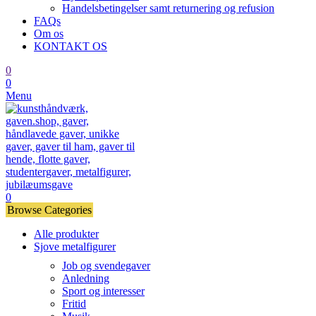
Handelsbetingelser samt returnering og refusion
FAQs
Om os
KONTAKT OS
0
0
Menu
0
Browse Categories
Alle produkter
Sjove metalfigurer
Job og svendegaver
Anledning
Sport og interesser
Fritid