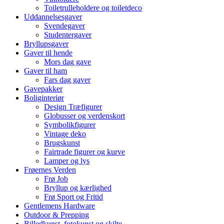
Toiletrulleholdere og toiletdeco
Uddannelsesgaver
Svendegaver
Studentergaver
Bryllupsgaver
Gaver til hende
Mors dag gave
Gaver til ham
Fars dag gaver
Gavepakker
Boliginteriør
Design Træfigurer
Globusser og verdenskort
Symbolikfigurer
Vintage deko
Brugskunst
Fairtrade figurer og kurve
Lamper og lys
Frøernes Verden
Frø Job
Bryllup og kærlighed
Frø Sport og Fritid
Gentlemens Hardware
Outdoor & Prepping
Billedkunst, fotokunst og skilte