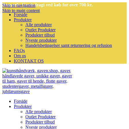
Bemærk: Gratis fragt ved køb for over 700 kr.
Skip to navigation
Skip to main content
Forside
Produkter
Alle produkter
Outlet Produkter
Produkter tilbud
Nyeste produkter
Handelsbetingelser samt returnering og refusion
FAQs
Om os
KONTAKT OS
Forside
Produkter
Alle produkter
Outlet Produkter
Produkter tilbud
Nyeste produkter