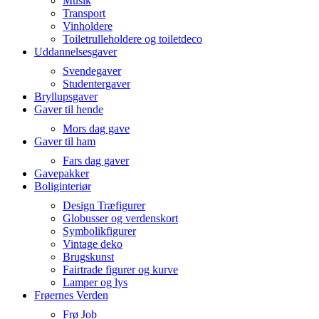
Musik
Transport
Vinholdere
Toiletrulleholdere og toiletdeco
Uddannelsesgaver
Svendegaver
Studentergaver
Bryllupsgaver
Gaver til hende
Mors dag gave
Gaver til ham
Fars dag gaver
Gavepakker
Boliginteriør
Design Træfigurer
Globusser og verdenskort
Symbolikfigurer
Vintage deko
Brugskunst
Fairtrade figurer og kurve
Lamper og lys
Frøernes Verden
Frø Job