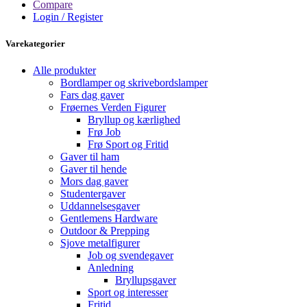
Compare
Login / Register
Varekategorier
Alle produkter
Bordlamper og skrivebordslamper
Fars dag gaver
Frøernes Verden Figurer
Bryllup og kærlighed
Frø Job
Frø Sport og Fritid
Gaver til ham
Gaver til hende
Mors dag gaver
Studentergaver
Uddannelsesgaver
Gentlemens Hardware
Outdoor & Prepping
Sjove metalfigurer
Job og svendegaver
Anledning
Bryllupsgaver
Sport og interesser
Fritid