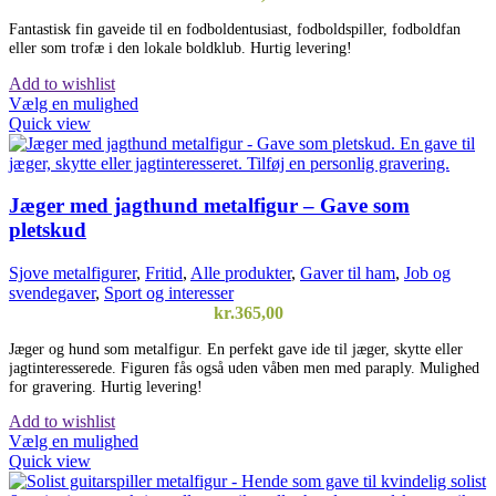
Fantastisk fin gaveide til en fodboldentusiast, fodboldspiller, fodboldfan
eller som trofæ i den lokale boldklub. Hurtig levering!
Add to wishlist
Dette
Vælg en mulighed
vare
Quick view
har
flere
varianter.
Mulighederne
Jæger med jagthund metalfigur – Gave som
kan
pletskud
vælges
på
Sjove metalfigurer
,
Fritid
,
Alle produkter
,
Gaver til ham
,
Job og
varesiden
svendegaver
,
Sport og interesser
kr.
365,00
Jæger og hund som metalfigur. En perfekt gave ide til jæger, skytte eller
jagtinteresserede. Figuren fås også uden våben men med paraply. Mulighed
for gravering. Hurtig levering!
Add to wishlist
Vælg en mulighed
Quick view