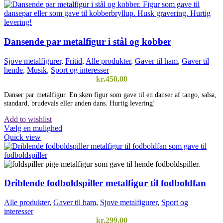
Dansende par metalfigur i stål og kobber
Sjove metalfigurer
,
Fritid
,
Alle produkter
,
Gaver til ham
,
Gaver til
hende
,
Musik
,
Sport og interesser
kr.
450,00
Danser par metalfigur. En skøn figur som gave til en danser af tango, salsa,
standard, brudevals eller anden dans. Hurtig levering!
Add to wishlist
Vælg en mulighed
Quick view
Driblende fodboldspiller metalfigur til fodboldfan
Alle produkter
,
Gaver til ham
,
Sjove metalfigurer
,
Sport og
interesser
kr.
299,00