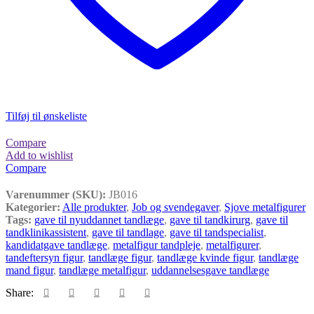
Tilføj til ønskeliste
Compare
Add to wishlist
Compare
Varenummer (SKU):
JB016
Kategorier:
Alle produkter
,
Job og svendegaver
,
Sjove metalfigurer
Tags:
gave til nyuddannet tandlæge
,
gave til tandkirurg
,
gave til
tandklinikassistent
,
gave til tandlage
,
gave til tandspecialist
,
kandidatgave tandlæge
,
metalfigur tandpleje
,
metalfigurer
,
tandeftersyn figur
,
tandlæge figur
,
tandlæge kvinde figur
,
tandlæge
mand figur
,
tandlæge metalfigur
,
uddannelsesgave tandlæge
Share: