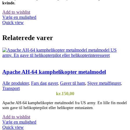
kvinde.
var:
er:
kr.350,00.
kr.175,00.
Add to wishlist
Dette
Vælg en mulighed
vare
Quick view
har
flere
Relaterede varer
varianter.
Mulighederne
kan
vælges
på
varesiden
Apache AH-64 kamphelikopter metalmodel
Alle produkter
,
Fars dag gaver
,
Gaver til ham
,
Sjove metalfigurer
,
Transport
kr.
150,00
Apache AH-64 kamphelikopter metalmodel fra US army. En lille fin model
som gave til helikopterpilot eller helikopter entusiasten.
Add to wishlist
Vælg en mulighed
Quick view