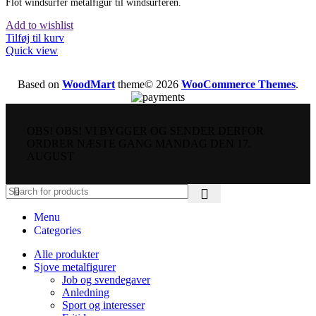
Flot windsurfer metalfigur til windsurferen.
Add to wishlist
Tilføj til kurv
Quick view
Based on
WoodMart
theme© 2026
WooCommerce Themes
.
OBS! OBS! VI BYGGER OG SENDER DERFOR
ORDRER NÆSTE GANG MANDAG DEN 17.
AUGUST
Menu
Categories
Alle produkter
Sjove metalfigurer
Job og svendegaver
Anledning
Sport og interesser