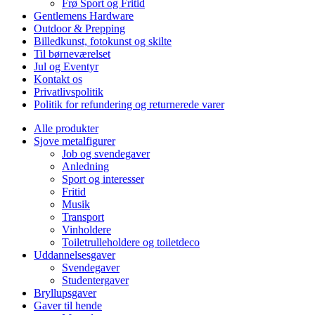
Frø Sport og Fritid
Gentlemens Hardware
Outdoor & Prepping
Billedkunst, fotokunst og skilte
Til børneværelset
Jul og Eventyr
Kontakt os
Privatlivspolitik
Politik for refundering og returnerede varer
Alle produkter
Sjove metalfigurer
Job og svendegaver
Anledning
Sport og interesser
Fritid
Musik
Transport
Vinholdere
Toiletrulleholdere og toiletdeco
Uddannelsesgaver
Svendegaver
Studentergaver
Bryllupsgaver
Gaver til hende