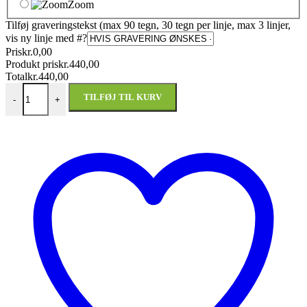
Zoom
Tilføj graveringstekst (max 90 tegn, 30 tegn per linje, max 3 linjer,
vis ny linje med #
?
Pris
kr.
0,00
Produkt pris
kr.
440,00
Total
kr.
440,00
Tandlæge & patient metalfigur antal
TILFØJ TIL KURV
-
+