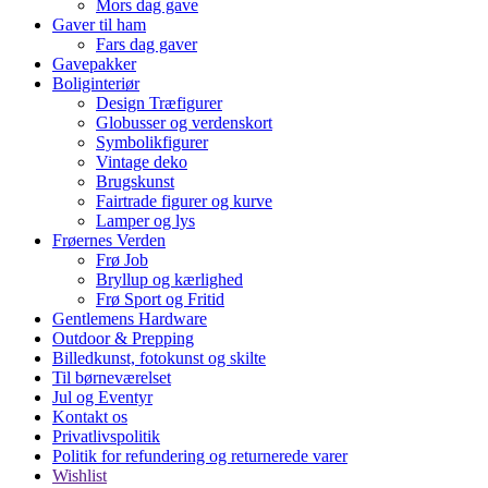
Mors dag gave
Gaver til ham
Fars dag gaver
Gavepakker
Boliginteriør
Design Træfigurer
Globusser og verdenskort
Symbolikfigurer
Vintage deko
Brugskunst
Fairtrade figurer og kurve
Lamper og lys
Frøernes Verden
Frø Job
Bryllup og kærlighed
Frø Sport og Fritid
Gentlemens Hardware
Outdoor & Prepping
Billedkunst, fotokunst og skilte
Til børneværelset
Jul og Eventyr
Kontakt os
Privatlivspolitik
Politik for refundering og returnerede varer
Wishlist