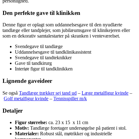
personlighed.
Den perfekte gave til klinikken
Denne figur er oplagt som uddannelsesgave til den nyudlærte
tandlæge eller tandplejer, som jubilæumsgave til klinikejeren eller
som en dekorativ samtalestarter på skranken i venteværelset.
Svendegave til tandlæge
Uddannelsesgave til tandklinikassistent
Svendegave til tandteknikker
Gave til tandkirurg
Interiør figur til tandklinikken
Lignende gaveideer
Se også
Tandlæge trækker sej tand ud
–
Læge metalfigur kvinde
–
Golf metalfigur kvinde
–
Tennisspiller m/k
Detaljer
Figur størrelse:
ca. 23 x 15 x 11 cm
Motiv:
Tandlæge foretager undersøgelse på patient i stol.
Materialer:
Robust stål, møtrikker og industrielle