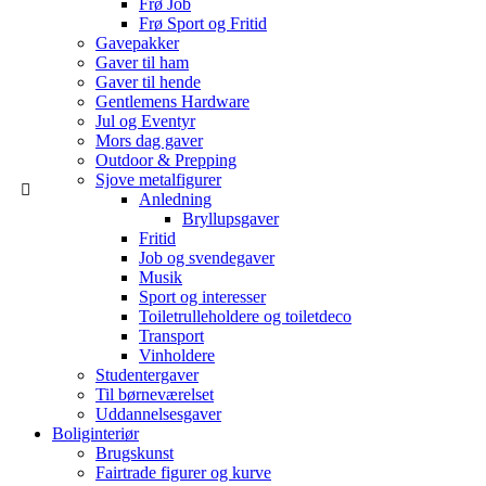
Frø Job
Frø Sport og Fritid
Gavepakker
Gaver til ham
Gaver til hende
Gentlemens Hardware
Jul og Eventyr
Mors dag gaver
Outdoor & Prepping
Sjove metalfigurer
Anledning
Bryllupsgaver
Fritid
Job og svendegaver
Musik
Sport og interesser
Toiletrulleholdere og toiletdeco
Transport
Vinholdere
Studentergaver
Til børneværelset
Uddannelsesgaver
Boliginteriør
Brugskunst
Fairtrade figurer og kurve