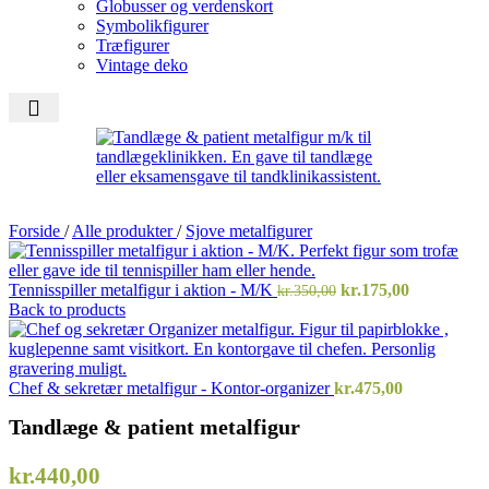
Globusser og verdenskort
Symbolikfigurer
Træfigurer
Vintage deko
Forside
/
Alle produkter
/
Sjove metalfigurer
Den
Den
Tennisspiller metalfigur i aktion - M/K
kr.
175,00
kr.
350,00
oprindelige
aktuelle
Back to products
pris
pris
var:
er:
kr.350,00.
kr.175,00.
Chef & sekretær metalfigur - Kontor-organizer
kr.
475,00
Tandlæge & patient metalfigur
kr.
440,00