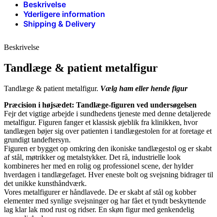
Beskrivelse
Yderligere information
Shipping & Delivery
Beskrivelse
Tandlæge & patient metalfigur
Tandlæge & patient metalfigur.
Vælg ham eller hende figur
Præcision i højsædet: Tandlæge-figuren ved undersøgelsen
Fejr det vigtige arbejde i sundhedens tjeneste med denne detaljerede
metalfigur. Figuren fanger et klassisk øjeblik fra klinikken, hvor
tandlægen bøjer sig over patienten i tandlægestolen for at foretage et
grundigt tandeftersyn.
Figuren er bygget op omkring den ikoniske tandlægestol og er skabt
af stål, møtrikker og metalstykker. Det rå, industrielle look
kombineres her med en rolig og professionel scene, der hylder
hverdagen i tandlægefaget. Hver eneste bolt og svejsning bidrager til
det unikke kunsthåndværk.
Vores metalfigurer er håndlavede. De er skabt af stål og kobber
elementer med synlige svejsninger og har fået et tyndt beskyttende
lag klar lak mod rust og ridser. En skøn figur med genkendelig