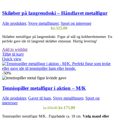
Skiløber på langrendsski – Håndlavet metalfigur
Alle produkter
,
Sjove metalfigurer
,
Sport og interesser
kr.
325,00
Skiløber metalfigur på langrendsski. Figur af stål og kobberelementer. En
perfekt gave ide til langrend skiløber entusiast. Hurtig levering!
Add to wishlist
Tilføj til kurv
Quick view
-50%
Tennisspiller metalfigur i aktion – M/K
Alle produkter
,
Gaver til ham
,
Sjove metalfigurer
,
Sport og
interesser
Den
Den
kr.
175,00
kr.
350,00
oprindelige
aktuelle
Tennisspiller metalfigur M/K.. Figurhøjde ca. 18 cm.
Vælg mand eller
pris
pris