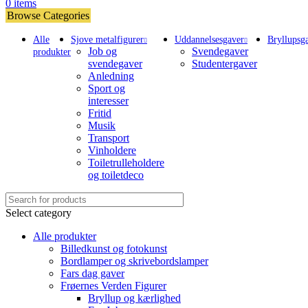
0
items
Browse Categories
Alle
Sjove metalfigurer
Uddannelsesgaver
Bryllupsg
Job og
Svendegaver
produkter
svendegaver
Studentergaver
Anledning
Sport og
interesser
Fritid
Musik
Transport
Vinholdere
Toiletrulleholdere
og toiletdeco
Select category
Alle produkter
Billedkunst og fotokunst
Bordlamper og skrivebordslamper
Fars dag gaver
Frøernes Verden Figurer
Bryllup og kærlighed