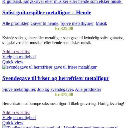
Solist guitarspiller metalfigur – Hende
Alle produkter
,
Gaver til hende
,
Sjove metalfigurer
,
Musik
kr.
325,00
Kvinde solist guitarspiller metalfigur som gave til kvindelig solist guitarist,
sangskriver eller musiker eller hende som elsker musik.
Add to wishlist
Vælg en mulighed
Quick view
Svendegave til frisør og herrefrisør metalfigur
Sjove metalfigurer
,
Job og svendegaver
,
Alle produkter
kr.
475,00
Herrefrisør med kæmpe saks metalfigur. Tilkøb gravering. Hurtig levering!
Add to wishlist
Vælg en mulighed
Quick view