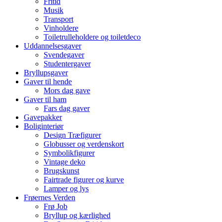
Fritid
Musik
Transport
Vinholdere
Toiletrulleholdere og toiletdeco
Uddannelsesgaver
Svendegaver
Studentergaver
Bryllupsgaver
Gaver til hende
Mors dag gave
Gaver til ham
Fars dag gaver
Gavepakker
Boliginteriør
Design Træfigurer
Globusser og verdenskort
Symbolikfigurer
Vintage deko
Brugskunst
Fairtrade figurer og kurve
Lamper og lys
Frøernes Verden
Frø Job
Bryllup og kærlighed