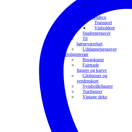
interesser
Toiletrulleholdere
og
toiletdeco
Transport
Vinholdere
Studentergaver
Til
børneværelset
Uddannelsesgaver
Boliginteriør
Brugskunst
Fairtrade
figurer og kurve
Globusser og
verdenskort
Symbolikfigurer
Træfigurer
Vintage deko