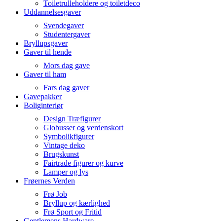
Toiletrulleholdere og toiletdeco
Uddannelsesgaver
Svendegaver
Studentergaver
Bryllupsgaver
Gaver til hende
Mors dag gave
Gaver til ham
Fars dag gaver
Gavepakker
Boliginteriør
Design Træfigurer
Globusser og verdenskort
Symbolikfigurer
Vintage deko
Brugskunst
Fairtrade figurer og kurve
Lamper og lys
Frøernes Verden
Frø Job
Bryllup og kærlighed
Frø Sport og Fritid
Gentlemens Hardware