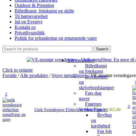
Outdoor & Prepping
Billedkunst, fotokunst og skilte
Til børneværelset
Jul og Eventyr
Kontakt os
Privatlivspolitik
Politik for refundering og returnerede varer
Search
Alle produkter
Billedkunst
Click to enlarge
og fotokunst
Forside
/
Alle produkter
/
Sjove metalfigurer
/
VE-montør svendegave 
Bordlamper
og
skrivebordslamper
Fars dag
gaver
Frøernes
Verden Figurer
Unik Svendegave Elektriker Metalfigur
kr.
365,00
Bryllup
og
kærlighed
Frø Job