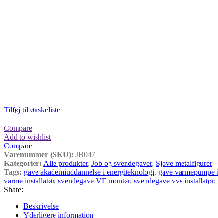
Tilføj til ønskeliste
Compare
Add to wishlist
Compare
Varenummer (SKU):
JB047
Kategorier:
Alle produkter
,
Job og svendegaver
,
Sjove metalfigurer
Tags:
gave akademiuddannelse i energiteknologi
,
gave varmepumpe in
varme installatør
,
svendegave VE montør
,
svendegave vvs installatør
,
Share:
Beskrivelse
Yderligere information