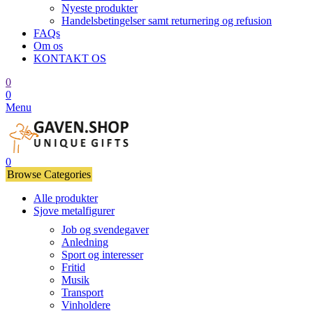
Nyeste produkter
Handelsbetingelser samt returnering og refusion
FAQs
Om os
KONTAKT OS
0
0
Menu
0
Browse Categories
Alle produkter
Sjove metalfigurer
Job og svendegaver
Anledning
Sport og interesser
Fritid
Musik
Transport
Vinholdere