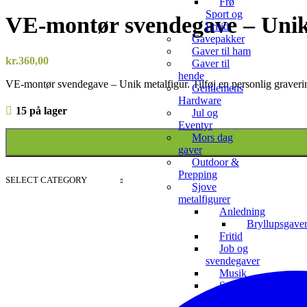
Frø
Sport og
VE-montør svendegave – Unik
Fritid
Gavepakker
Gaver til ham
kr.
360,00
Gaver til
hende
VE-montør svendegave – Unik metalfigur. Tilføj en personlig graverin
Gentlemens
Hardware
15 på lager
Jul og
Eventyr
Mors dag
gaver
Outdoor &
Prepping
SELECT CATEGORY
Sjove
metalfigurer
Anledning
Bryllupsgave
Fritid
Job og
svendegaver
Musik
Sport
og