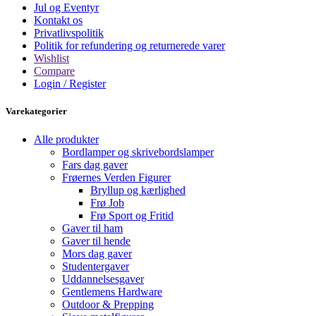
Jul og Eventyr
Kontakt os
Privatlivspolitik
Politik for refundering og returnerede varer
Wishlist
Compare
Login / Register
Varekategorier
Alle produkter
Bordlamper og skrivebordslamper
Fars dag gaver
Frøernes Verden Figurer
Bryllup og kærlighed
Frø Job
Frø Sport og Fritid
Gaver til ham
Gaver til hende
Mors dag gaver
Studentergaver
Uddannelsesgaver
Gentlemens Hardware
Outdoor & Prepping