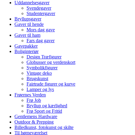
Uddannelsesgaver
Svendegaver
Studentergaver
Bryllupsgaver
Gaver til hende
Mors dag gave
Gaver til ham
Fars dag gaver
Gavepakker
Boliginteriør
Design Træfigurer
Globusser og verdenskort
Symbolikfigurer
Vintage deko
Brugskunst
Fairtrade figurer og kurve
Lamper og lys
Frøernes Verden
Frø Job
Bryllup og kærlighed
Frø Sport og Fritid
Gentlemens Hardware
Outdoor & Prepping
Billedkunst, fotokunst og skilte
Til børneværelset