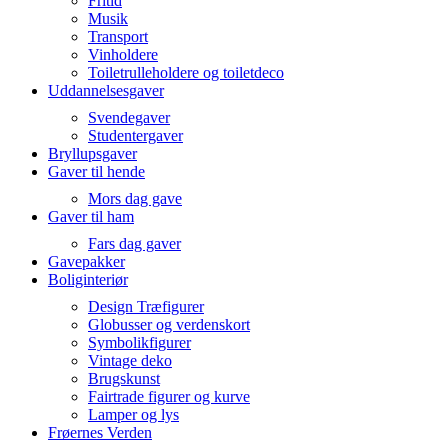
Fritid
Musik
Transport
Vinholdere
Toiletrulleholdere og toiletdeco
Uddannelsesgaver
Svendegaver
Studentergaver
Bryllupsgaver
Gaver til hende
Mors dag gave
Gaver til ham
Fars dag gaver
Gavepakker
Boliginteriør
Design Træfigurer
Globusser og verdenskort
Symbolikfigurer
Vintage deko
Brugskunst
Fairtrade figurer og kurve
Lamper og lys
Frøernes Verden