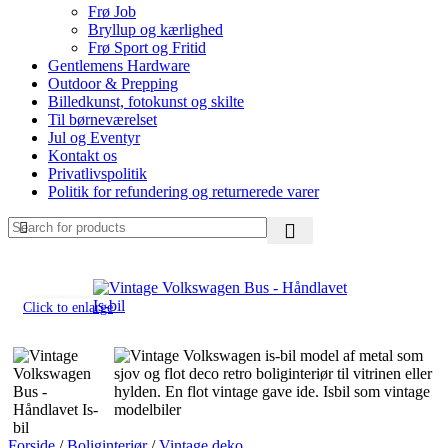
Frø Job
Bryllup og kærlighed
Frø Sport og Fritid
Gentlemens Hardware
Outdoor & Prepping
Billedkunst, fotokunst og skilte
Til børneværelset
Jul og Eventyr
Kontakt os
Privatlivspolitik
Politik for refundering og returnerede varer
Click to enlarge
Forside
/
Boliginteriør
/
Vintage deko