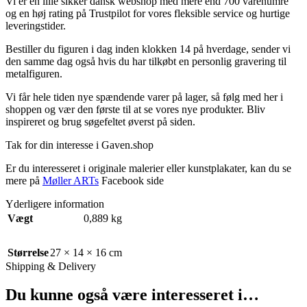
Vi er en lille sikker dansk webshop med mere end 700 varenumre
og en høj rating på Trustpilot for vores fleksible service og hurtige
leveringstider.
Bestiller du figuren i dag inden klokken 14 på hverdage, sender vi
den samme dag også hvis du har tilkøbt en personlig gravering til
metalfiguren.
Vi får hele tiden nye spændende varer på lager, så følg med her i
shoppen og vær den første til at se vores nye produkter. Bliv
inspireret og brug søgefeltet øverst på siden.
Tak for din interesse i Gaven.shop
Er du interesseret i originale malerier eller kunstplakater, kan du se
mere på
Møller ARTs
Facebook side
Yderligere information
Vægt
0,889 kg
Størrelse
27 × 14 × 16 cm
Shipping & Delivery
Du kunne også være interesseret i…