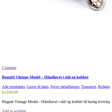
Compare
Bugatti Vintage Model – Håndlavet i stål og kobber
Alle produkter
,
Gaver til ham
,
Sjove metalfigurer
,
Transport
,
Boliginte
kr.
850,00
Bugatti Vintage Model - Håndlavet i stål og kobber til hurtig levering!
Add to wishlist