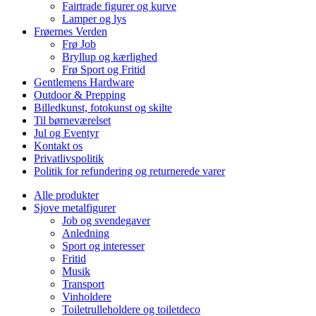
Fairtrade figurer og kurve
Lamper og lys
Frøernes Verden
Frø Job
Bryllup og kærlighed
Frø Sport og Fritid
Gentlemens Hardware
Outdoor & Prepping
Billedkunst, fotokunst og skilte
Til børneværelset
Jul og Eventyr
Kontakt os
Privatlivspolitik
Politik for refundering og returnerede varer
Alle produkter
Sjove metalfigurer
Job og svendegaver
Anledning
Sport og interesser
Fritid
Musik
Transport
Vinholdere
Toiletrulleholdere og toiletdeco