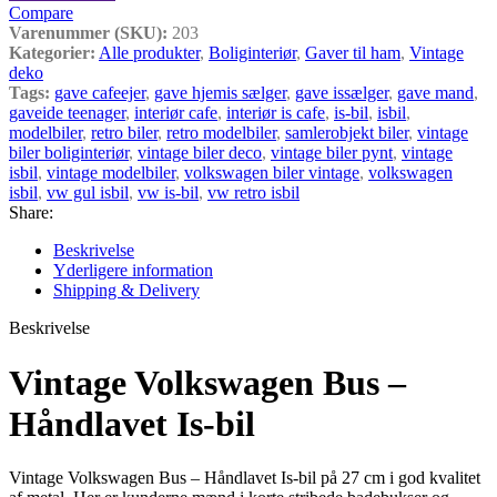
Compare
Varenummer (SKU):
203
Kategorier:
Alle produkter
,
Boliginteriør
,
Gaver til ham
,
Vintage
deko
Tags:
gave cafeejer
,
gave hjemis sælger
,
gave issælger
,
gave mand
,
gaveide teenager
,
interiør cafe
,
interiør is cafe
,
is-bil
,
isbil
,
modelbiler
,
retro biler
,
retro modelbiler
,
samlerobjekt biler
,
vintage
biler boliginteriør
,
vintage biler deco
,
vintage biler pynt
,
vintage
isbil
,
vintage modelbiler
,
volkswagen biler vintage
,
volkswagen
isbil
,
vw gul isbil
,
vw is-bil
,
vw retro isbil
Share:
Beskrivelse
Yderligere information
Shipping & Delivery
Beskrivelse
Vintage Volkswagen Bus –
Håndlavet Is-bil
Vintage Volkswagen Bus – Håndlavet Is-bil på 27 cm i god kvalitet