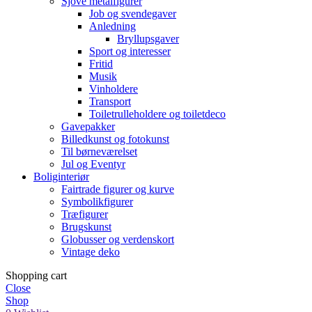
Sjove metalfigurer
Job og svendegaver
Anledning
Bryllupsgaver
Sport og interesser
Fritid
Musik
Vinholdere
Transport
Toiletrulleholdere og toiletdeco
Gavepakker
Billedkunst og fotokunst
Til børneværelset
Jul og Eventyr
Boliginteriør
Fairtrade figurer og kurve
Symbolikfigurer
Træfigurer
Brugskunst
Globusser og verdenskort
Vintage deko
Shopping cart
Close
Shop