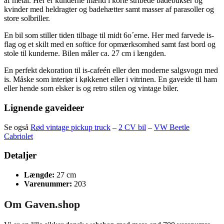
af metal. Her er kunderne mænd i korte stribede badebukser og
kvinder med heldragter og badehætter samt masser af parasoller og
store solbriller.
En bil som stiller tiden tilbage til midt 6o´erne. Her med farvede is-
flag og et skilt med en softice for opmærksomhed samt fast bord og
stole til kunderne. Bilen måler ca. 27 cm i længden.
En perfekt dekoration til is-cafeén eller den moderne salgsvogn med
is. Måske som interiør i køkkenet eller i vitrinen. En gaveide til ham
eller hende som elsker is og retro stilen og vintage biler.
Lignende gaveideer
Se også
Rød vintage pickup truck
–
2 CV bil
–
VW Beetle
Cabriolet
Detaljer
Længde:
27 cm
Varenummer:
203
Om Gaven.shop