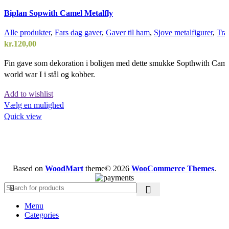
Biplan Sopwith Camel Metalfly
Alle produkter
,
Fars dag gaver
,
Gaver til ham
,
Sjove metalfigurer
,
Tra
kr.
120,00
Fin gave som dekoration i boligen med dette smukke Sopthwith Camel
world war I i stål og kobber.
Add to wishlist
Vælg en mulighed
Quick view
Based on
WoodMart
theme© 2026
WooCommerce Themes
.
Menu
Categories