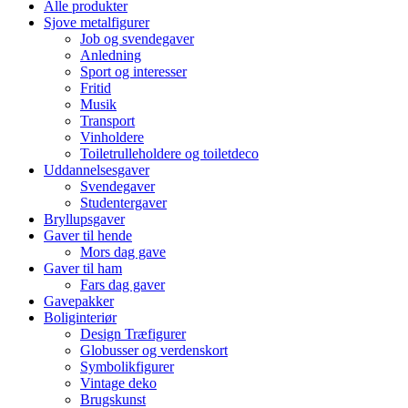
Alle produkter
Sjove metalfigurer
Job og svendegaver
Anledning
Sport og interesser
Fritid
Musik
Transport
Vinholdere
Toiletrulleholdere og toiletdeco
Uddannelsesgaver
Svendegaver
Studentergaver
Bryllupsgaver
Gaver til hende
Mors dag gave
Gaver til ham
Fars dag gaver
Gavepakker
Boliginteriør
Design Træfigurer
Globusser og verdenskort
Symbolikfigurer
Vintage deko
Brugskunst