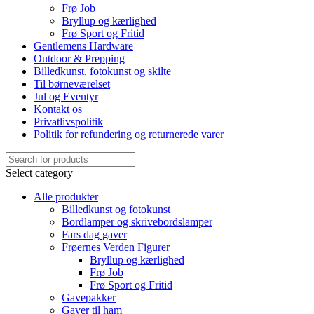
Frø Job
Bryllup og kærlighed
Frø Sport og Fritid
Gentlemens Hardware
Outdoor & Prepping
Billedkunst, fotokunst og skilte
Til børneværelset
Jul og Eventyr
Kontakt os
Privatlivspolitik
Politik for refundering og returnerede varer
Select category
Alle produkter
Billedkunst og fotokunst
Bordlamper og skrivebordslamper
Fars dag gaver
Frøernes Verden Figurer
Bryllup og kærlighed
Frø Job
Frø Sport og Fritid
Gavepakker
Gaver til ham