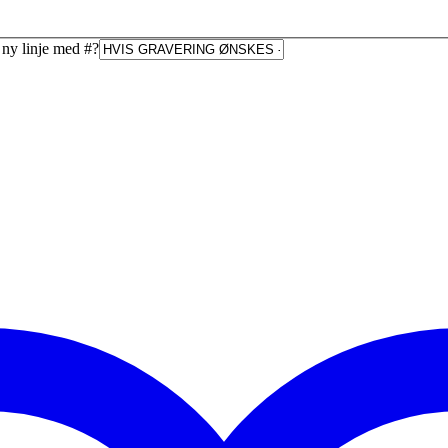
s ny linje med #
?