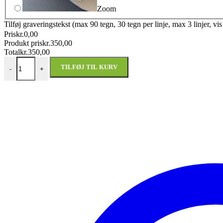
Zoom
Tilføj graveringstekst (max 90 tegn, 30 tegn per linje, max 3 linjer, vi
Pris
kr.
0,00
Produkt pris
kr.
350,00
Total
kr.
350,00
Violinist metalfigur til strygerorkestret m/k antal
TILFØJ TIL KURV
-
+