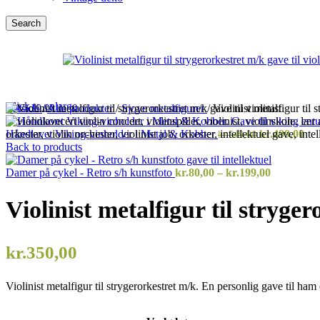
Search
Click to enlarge
Forside
/
Alle produkter
/
Sjove metalfigurer
/
Violinist metalfigur til 
Den
De
Håndlavet Viking-vinholder i Metal & Kobber
kr.
499,00
kr.
549,00
oprindelige
akt
Back to products
pris
pri
var:
Prisinterv
er:
Damer på cykel - Retro s/h kunstfoto
kr.
80,00
–
kr.
199,00
kr.549,00.
kr.80,00
kr.
til
Violinist metalfigur til stryge
kr.199,00
kr.
350,00
Violinist metalfigur til strygerorkestret m/k. En personlig gave til ha