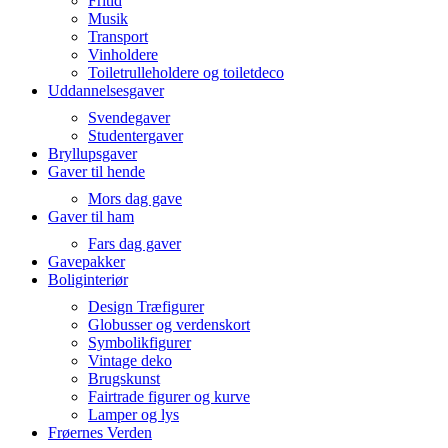
Fritid
Musik
Transport
Vinholdere
Toiletrulleholdere og toiletdeco
Uddannelsesgaver
Svendegaver
Studentergaver
Bryllupsgaver
Gaver til hende
Mors dag gave
Gaver til ham
Fars dag gaver
Gavepakker
Boliginteriør
Design Træfigurer
Globusser og verdenskort
Symbolikfigurer
Vintage deko
Brugskunst
Fairtrade figurer og kurve
Lamper og lys
Frøernes Verden