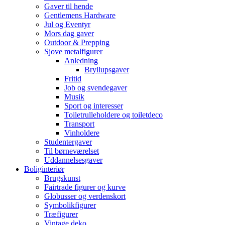
Gaver til hende
Gentlemens Hardware
Jul og Eventyr
Mors dag gaver
Outdoor & Prepping
Sjove metalfigurer
Anledning
Bryllupsgaver
Fritid
Job og svendegaver
Musik
Sport og interesser
Toiletrulleholdere og toiletdeco
Transport
Vinholdere
Studentergaver
Til børneværelset
Uddannelsesgaver
Boliginteriør
Brugskunst
Fairtrade figurer og kurve
Globusser og verdenskort
Symbolikfigurer
Træfigurer
Vintage deko