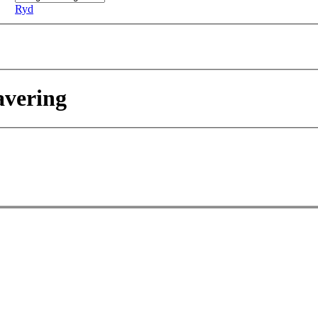
Ryd
avering