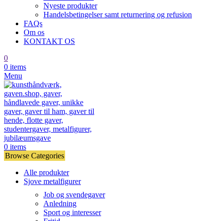
Nyeste produkter
Handelsbetingelser samt returnering og refusion
FAQs
Om os
KONTAKT OS
0
0
items
Menu
0
items
Browse Categories
Alle produkter
Sjove metalfigurer
Job og svendegaver
Anledning
Sport og interesser