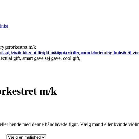
strygerorkestret m/k
n
uelle
s
al:
499,00.
rorkestret m/k
m eller hende med denne håndlavede figur. Vælg mand eller kvinde violini