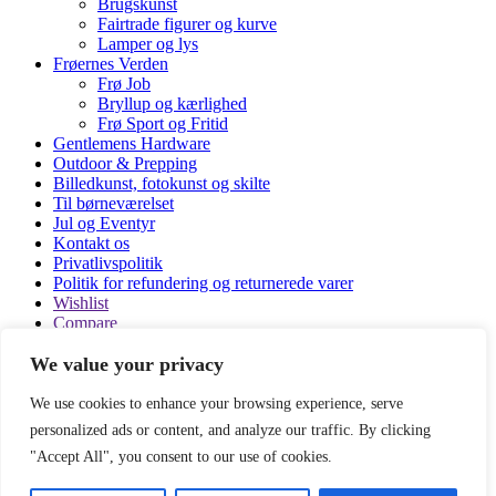
Brugskunst
Fairtrade figurer og kurve
Lamper og lys
Frøernes Verden
Frø Job
Bryllup og kærlighed
Frø Sport og Fritid
Gentlemens Hardware
Outdoor & Prepping
Billedkunst, fotokunst og skilte
Til børneværelset
Jul og Eventyr
Kontakt os
Privatlivspolitik
Politik for refundering og returnerede varer
Wishlist
Compare
Login / Register
We value your privacy
Varekategorier
We use cookies to enhance your browsing experience, serve
Alle produkter
personalized ads or content, and analyze our traffic. By clicking
Boliginteriør
"Accept All", you consent to our use of cookies.
Shopping cart
Close