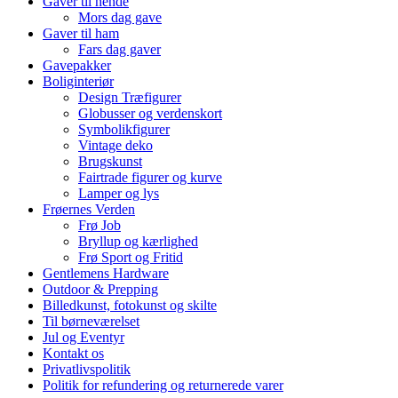
Gaver til hende
Mors dag gave
Gaver til ham
Fars dag gaver
Gavepakker
Boliginteriør
Design Træfigurer
Globusser og verdenskort
Symbolikfigurer
Vintage deko
Brugskunst
Fairtrade figurer og kurve
Lamper og lys
Frøernes Verden
Frø Job
Bryllup og kærlighed
Frø Sport og Fritid
Gentlemens Hardware
Outdoor & Prepping
Billedkunst, fotokunst og skilte
Til børneværelset
Jul og Eventyr
Kontakt os
Privatlivspolitik
Politik for refundering og returnerede varer