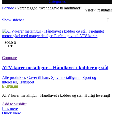
Categories
Forside
/
Varer tagged “svendegave til landmand”
Viser 4 resultater
Show sidebar
SOLD O
UT
Compare
ATV-kører metalfigur – Håndlavet i kobber og stål
Alle produkter
,
Gaver til ham
,
Sjove metalfigurer
,
Sport og
interesser
,
Transport
kr.
650,00
ATV-kører metalfigur - Håndlavet i kobber og stål. Hurtig levering!
Add to wishlist
Læs mere
Quick view