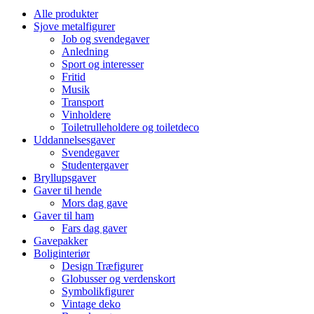
Alle produkter
Sjove metalfigurer
Job og svendegaver
Anledning
Sport og interesser
Fritid
Musik
Transport
Vinholdere
Toiletrulleholdere og toiletdeco
Uddannelsesgaver
Svendegaver
Studentergaver
Bryllupsgaver
Gaver til hende
Mors dag gave
Gaver til ham
Fars dag gaver
Gavepakker
Boliginteriør
Design Træfigurer
Globusser og verdenskort
Symbolikfigurer
Vintage deko