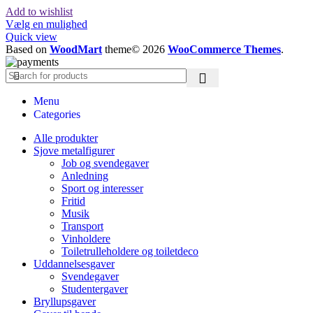
Add to wishlist
Vælg en mulighed
Quick view
Based on
WoodMart
theme© 2026
WooCommerce Themes
.
Menu
Categories
Alle produkter
Sjove metalfigurer
Job og svendegaver
Anledning
Sport og interesser
Fritid
Musik
Transport
Vinholdere
Toiletrulleholdere og toiletdeco
Uddannelsesgaver
Svendegaver
Studentergaver
Bryllupsgaver