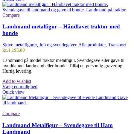
Compare
Landmand metalfigur – Håndlavet traktor med
bonde
Sjove metalfigurer
,
Job og svendegaver
,
Alle produkter
,
Transport
kr.
1.195,00
Landmand på model traktor metalfigur. Svendegave eller gave til
nyuddannet landmand eller bonde. Tilføj en personlig gravering.
Hurtig levering!
Add to wishlist
Vælg en mulighed
Quick view
Compare
Landmand Metalfigur – Svendegave til Ham
Landmand