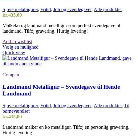
Sjove metalfigurer
,
Fritid
,
Job og svendegaver
,
Alle produkter
kr.
435,00
Malkeko og landmand metalfigur som perfekt svendegave til
landmand. Tilføj gravering. Hurtig levering!
Add to wishlist
Vælg en mulighed
Quick view
Compare
Landmand Metalfigur – Svendegave til Hende
Landmand
Sjove metalfigurer
,
Fritid
,
Job og svendegaver
,
Alle produkter
,
Til
børneværelset
kr.
435,00
Landmand malker en ko metalfigur. Tilføj en personlig gravering.
Hurtig levering!