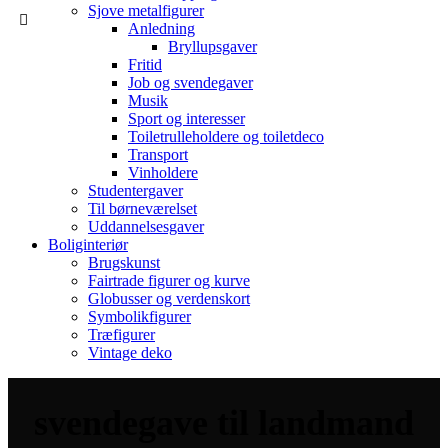
Sjove metalfigurer
Anledning
Bryllupsgaver
Fritid
Job og svendegaver
Musik
Sport og interesser
Toiletrulleholdere og toiletdeco
Transport
Vinholdere
Studentergaver
Til børneværelset
Uddannelsesgaver
Boliginteriør
Brugskunst
Fairtrade figurer og kurve
Globusser og verdenskort
Symbolikfigurer
Træfigurer
Vintage deko
svendegave til landmand