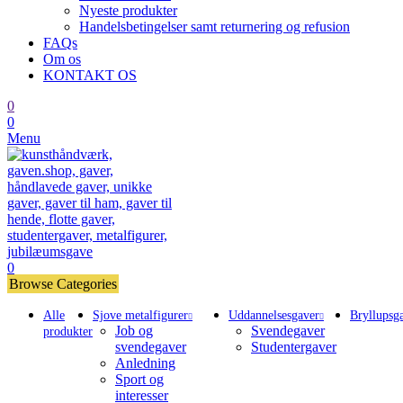
Nyeste produkter
Handelsbetingelser samt returnering og refusion
FAQs
Om os
KONTAKT OS
0
0
Menu
0
Browse Categories
Alle
Sjove metalfigurer
Uddannelsesgaver
Bryllupsg
Job og
Svendegaver
produkter
svendegaver
Studentergaver
Anledning
Sport og
interesser