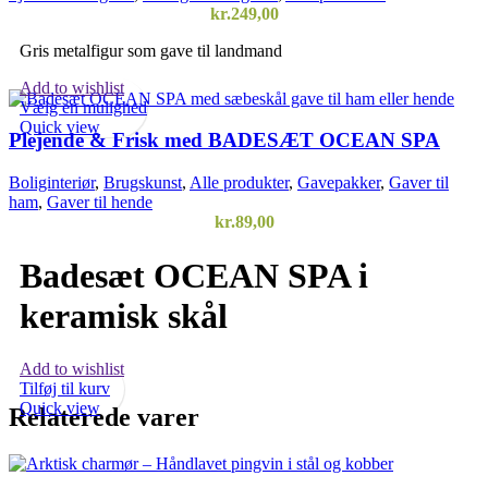
kr.
249,00
Gris metalfigur som gave til landmand
Add to wishlist
Vælg en mulighed
Quick view
Plejende & Frisk med BADESÆT OCEAN SPA
Boliginteriør
,
Brugskunst
,
Alle produkter
,
Gavepakker
,
Gaver til
ham
,
Gaver til hende
kr.
89,00
Badesæt OCEAN SPA i
keramisk skål
Add to wishlist
Tilføj til kurv
Quick view
Relaterede varer