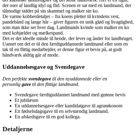
der oser af landlig idyl og flid. Scenen er sat med en landmand, der
tålmodigt sidder på sin skammel og malker sin ko.
De varme kobberdetaljer – fra koens pletter til kvindens vest,
pandebånd og lange hår – giver figuren en unik glød og livagtighed,
som man ikke ser hver dag. Landmands kvinde som malker en ko
med kobjælder og mælkespand.
Det er det ideelle minde til hende, der lever og ånder for landbruget.
Uanset om det er til den færdiguddannede landmand eller som en
tak til en flittig medarbejder, er denne figur et bevis på, at godt
håndværk aldrig går af mode.
Uddannelsesgave og Svendegave
Den perfekte
svendegave
til den nyuddannede eller en
personlig
gave
til den flittige landmand.
Svendegave færdiguddannet landmand med grønne bevis
Et jubilæum
En uddannelsesgave eller kandidatgave til agrarøkonom
En fødselsdagsgave til en selvstændig landmand.
En afskedsgave til en god kollega.
Detaljerne