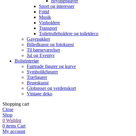
Bryllupsgaver
Sport og interesser
Fritid
Musik
Vinholdere
Transport
Toiletrulleholdere og toiletdeco
Gavepakker
Billedkunst og fotokunst
Til børneværelset
Jul og Eventyr
Boliginteriør
Fairtrade figurer og kurve
Symbolikfigurer
Træfigurer
Brugskunst
Globusser og verdenskort
Vintage deko
Shopping cart
Close
Shop
0
Wishlist
0
items
Cart
My account