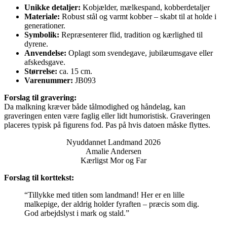
Unikke detaljer:
Kobjælder, mælkespand, kobberdetaljer
Materiale:
Robust stål og varmt kobber – skabt til at holde i
generationer.
Symbolik:
Repræsenterer flid, tradition og kærlighed til
dyrene.
Anvendelse:
Oplagt som svendegave, jubilæumsgave eller
afskedsgave.
Størrelse:
ca. 15 cm.
Varenummer:
JB093
Forslag til gravering:
Da malkning kræver både tålmodighed og håndelag, kan
graveringen enten være faglig eller lidt humoristisk. Graveringen
placeres typisk på figurens fod. Pas på hvis datoen måske flyttes.
Nyuddannet Landmand 2026
Amalie Andersen
Kærligst Mor og Far
Forslag til korttekst:
“Tillykke med titlen som landmand! Her er en lille
malkepige, der aldrig holder fyraften – præcis som dig.
God arbejdslyst i mark og stald.”