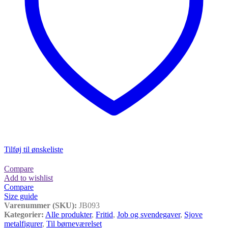
Tilføj til ønskeliste
Compare
Add to wishlist
Compare
Size guide
Varenummer (SKU):
JB093
Kategorier:
Alle produkter
,
Fritid
,
Job og svendegaver
,
Sjove
metalfigurer
,
Til børneværelset