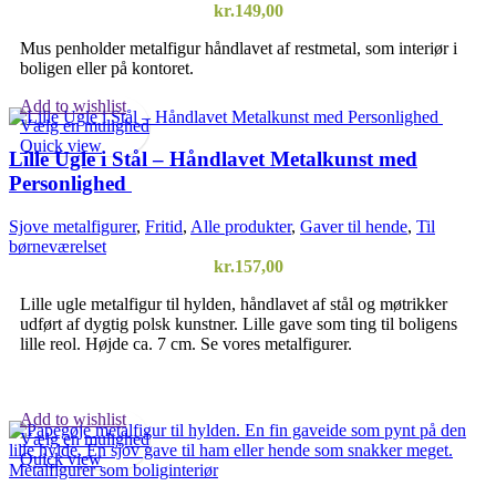
kr.
149,00
Mus penholder metalfigur håndlavet af restmetal, som interiør i
boligen eller på kontoret.
Add to wishlist
Vælg en mulighed
Quick view
Lille Ugle i Stål – Håndlavet Metalkunst med
Personlighed
Sjove metalfigurer
,
Fritid
,
Alle produkter
,
Gaver til hende
,
Til
børneværelset
kr.
157,00
Lille ugle metalfigur til hylden, håndlavet af stål og møtrikker
udført af dygtig polsk kunstner. Lille gave som ting til boligens
lille reol. Højde ca. 7 cm. Se vores metalfigurer.
Add to wishlist
Vælg en mulighed
Quick view