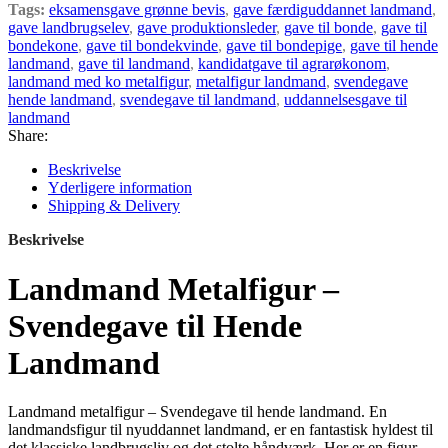
Tags:
eksamensgave grønne bevis
,
gave færdiguddannet landmand
,
gave landbrugselev
,
gave produktionsleder
,
gave til bonde
,
gave til
bondekone
,
gave til bondekvinde
,
gave til bondepige
,
gave til hende
landmand
,
gave til landmand
,
kandidatgave til agrarøkonom
,
landmand med ko metalfigur
,
metalfigur landmand
,
svendegave
hende landmand
,
svendegave til landmand
,
uddannelsesgave til
landmand
Share:
Beskrivelse
Yderligere information
Shipping & Delivery
Beskrivelse
Landmand Metalfigur –
Svendegave til Hende
Landmand
Landmand metalfigur – Svendegave til hende landmand. En
landmandsfigur til nyuddannet landmand, er en fantastisk hyldest til
det klassiske landbrugsliv og det stolte håndværk. Her er en figur,