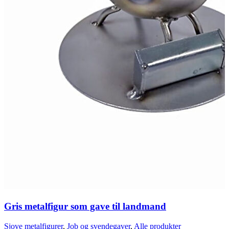
Gris metalfigur som gave til landmand
Sjove metalfigurer
,
Job og svendegaver
,
Alle produkter