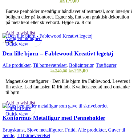
kr.
179,00
Bamse penholder metalfigur håndlavet af restmetal, som interiør i
boligen eller på kontoret. Egner sig fint som praktisk dekoration
på metalreol eller skivebord. Højde ca. 8 cm
Add to wishlist
Vælg en mulighed
-14%
Quick view
Den lille bjørn – Fablewood Kreativt legetøj
Alle produkter
,
Til børneværelset
,
Boliginteriør
,
Træfigurer
Den
Den
kr.
215,00
kr.
249,00
oprindelige
aktuelle
Magnetiske træfigurer - Den lille bjørn fra Fablewood. Leveres i
pris
pris
fin æske. Lad fantasien få frit løb. Kvalitetslegetøj med omtanke
var:
er:
til børn.
kr.249,00.
kr.215,00.
Add to wishlist
Tilføj til kurv
Quick view
Kontormus Metalfigur med Penneholder
Brugskunst
,
Sjove metalfigurer
,
Fritid
,
Alle produkter
,
Gaver til
hende
,
Til børneværelset