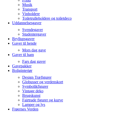
Fritid
Musik
Transport
Vinholdere
Toiletrulleholdere og toiletdeco
Uddannelsesgaver
Svendegaver
Studentergaver
Bryllupsgaver
Gaver til hende
Mors dag gave
Gaver til ham
Fars dag gaver
Gavepakker
Boliginteriør
Design Træfigurer
Globusser og verdenskort
Symbolikfigurer
Vintage deko
Brugskunst
Fairtrade figurer og kurve
Lamper og lys
Frøernes Verden