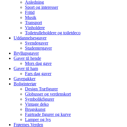
Anledning
Sport og interesser
Fritid
Musik
Transport
Vinholdere
Toiletrulleholdere og toiletdeco
Uddannelsesgaver
Svendegaver
Studentergaver
Bryllupsgaver
Gaver til hende
Mors dag gave
Gaver til ham
Fars dag gaver
Gavepakker
Boliginteriør
Design Træfigurer
Globusser og verdenskort
Symbolikfigurer
Vintage deko
Brugskunst
Fairtrade figurer og kurve
Lamper og lys
Frøernes Verden