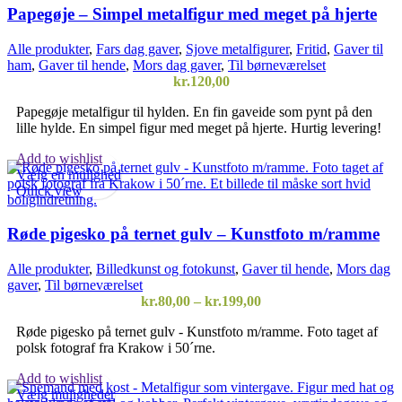
Papegøje – Simpel metalfigur med meget på hjerte
Alle produkter
,
Fars dag gaver
,
Sjove metalfigurer
,
Fritid
,
Gaver til
ham
,
Gaver til hende
,
Mors dag gaver
,
Til børneværelset
kr.
120,00
Papegøje metalfigur til hylden. En fin gaveide som pynt på den
lille hylde. En simpel figur med meget på hjerte. Hurtig levering!
Add to wishlist
Vælg en mulighed
Quick view
Røde pigesko på ternet gulv – Kunstfoto m/ramme
Alle produkter
,
Billedkunst og fotokunst
,
Gaver til hende
,
Mors dag
gaver
,
Til børneværelset
Prisinterval:
kr.
80,00
–
kr.
199,00
kr.80,00
Røde pigesko på ternet gulv - Kunstfoto m/ramme. Foto taget af
til
polsk fotograf fra Krakow i 50´rne.
kr.199,00
Add to wishlist
Dette
Vælg muligheder