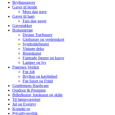
Bryllupsgaver
Gaver til hende
Mors dag gave
Gaver til ham
Fars dag gaver
Gavepakker
Boliginteriør
Design Træfigurer
Globusser og verdenskort
Symbolikfigurer
Vintage deko
Brugskunst
Fairtrade figurer og kurve
Lamper og lys
Frøernes Verden
Frø Job
Bryllup og kærlighed
Frø Sport og Fritid
Gentlemens Hardware
Outdoor & Prepping
Billedkunst, fotokunst og skilte
Til børneværelset
Jul og Eventyr
Kontakt os
Privatlivspolitik