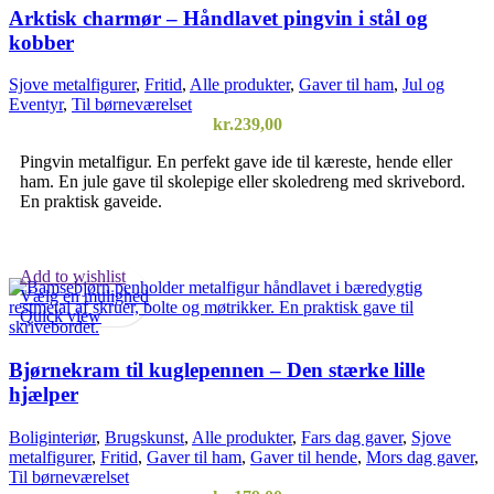
Arktisk charmør – Håndlavet pingvin i stål og
kobber
Sjove metalfigurer
,
Fritid
,
Alle produkter
,
Gaver til ham
,
Jul og
Eventyr
,
Til børneværelset
kr.
239,00
Pingvin metalfigur. En perfekt gave ide til kæreste, hende eller
ham. En jule gave til skolepige eller skoledreng med skrivebord.
En praktisk gaveide.
Add to wishlist
Vælg en mulighed
Quick view
Bjørnekram til kuglepennen – Den stærke lille
hjælper
Boliginteriør
,
Brugskunst
,
Alle produkter
,
Fars dag gaver
,
Sjove
metalfigurer
,
Fritid
,
Gaver til ham
,
Gaver til hende
,
Mors dag gaver
,
Til børneværelset