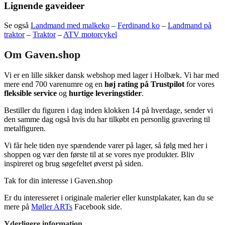
Lignende gaveideer
Se også
Landmand med malkeko
–
Ferdinand ko
–
Landmand på
traktor
–
Traktor
–
ATV motorcykel
Om Gaven.shop
Vi er en lille sikker dansk webshop med lager i Holbæk. Vi har med
mere end 700 varenumre og en
høj rating på Trustpilot
for vores
fleksible service
og
hurtige leveringstider
.
Bestiller du figuren i dag inden klokken 14 på hverdage, sender vi
den samme dag også hvis du har tilkøbt en personlig gravering til
metalfiguren.
Vi får hele tiden nye spændende varer på lager, så følg med her i
shoppen og vær den første til at se vores nye produkter. Bliv
inspireret og brug søgefeltet øverst på siden.
Tak for din interesse i Gaven.shop
Er du interesseret i originale malerier eller kunstplakater, kan du se
mere på
Møller ARTs
Facebook side.
Yderligere information