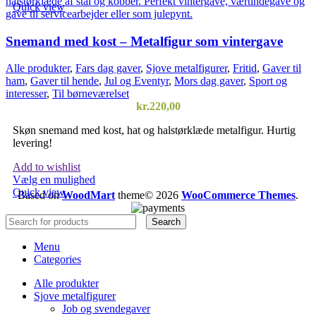
vare
Quick view
har
flere
Snemand med kost – Metalfigur som vintergave
varianter.
Mulighederne
Alle produkter
,
Fars dag gaver
,
Sjove metalfigurer
,
Fritid
,
Gaver til
kan
ham
,
Gaver til hende
,
Jul og Eventyr
,
Mors dag gaver
,
Sport og
vælges
interesser
,
Til børneværelset
på
kr.
220,00
varesiden
Skøn snemand med kost, hat og halstørklæde metalfigur. Hurtig
levering!
Add to wishlist
Vælg en mulighed
Quick view
Based on
WoodMart
theme© 2026
WooCommerce Themes
.
Search
Menu
Categories
Alle produkter
Sjove metalfigurer
Job og svendegaver