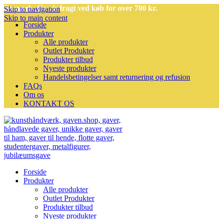
Bemærk: Gratis fragt ved køb for over 700 kr.
Skip to navigation
Skip to main content
Forside
Produkter
Alle produkter
Outlet Produkter
Produkter tilbud
Nyeste produkter
Handelsbetingelser samt returnering og refusion
FAQs
Om os
KONTAKT OS
Forside
Produkter
Alle produkter
Outlet Produkter
Produkter tilbud
Nyeste produkter