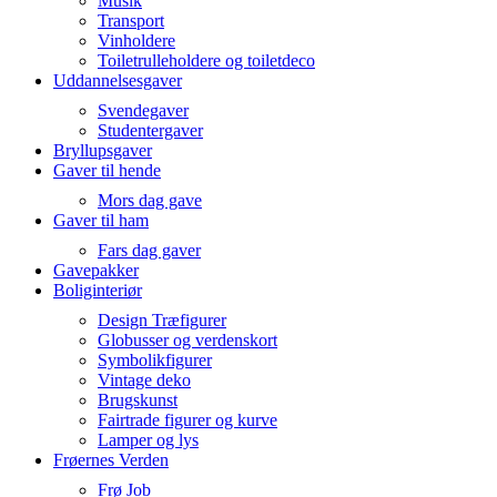
Musik
Transport
Vinholdere
Toiletrulleholdere og toiletdeco
Uddannelsesgaver
Svendegaver
Studentergaver
Bryllupsgaver
Gaver til hende
Mors dag gave
Gaver til ham
Fars dag gaver
Gavepakker
Boliginteriør
Design Træfigurer
Globusser og verdenskort
Symbolikfigurer
Vintage deko
Brugskunst
Fairtrade figurer og kurve
Lamper og lys
Frøernes Verden
Frø Job