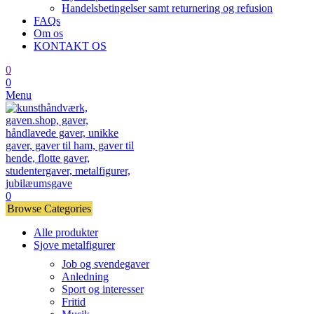
Handelsbetingelser samt returnering og refusion
FAQs
Om os
KONTAKT OS
0
0
Menu
0
Browse Categories
Alle produkter
Sjove metalfigurer
Job og svendegaver
Anledning
Sport og interesser
Fritid