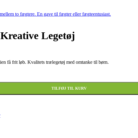
en
tuelle
is
:
.215,00.
Kreative Legetøj
en få frit løb. Kvalitets trælegetøj med omtanke til børn.
TILFØJ TIL KURV
r