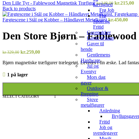
Den
D
Den Lille Tyr - Fablewood Magnetisk Træfigur
kr.
215,00
kr.
249,00
kærlighed
oprindelige
ak
Back to products
Frø Job
pris
pr
Frø
var:
er
Fægtescene i Stål og Kobber – Håndlavet Metalkunst
kr.
450,00
Sport og
kr.249,00.
kr
Fritid
Gavepakker
Den Store Bjørn – Fablewood 
Gaver til ham
Gaver til
hende
Den
Den
kr.
259,00
kr.
329,00
Gentlemens
oprindelige
aktuelle
Hardware
Bjørn magnetiske træfigurer trælegetøj. Leveres i fin æske. Lad fantasi
pris
pris
Jul og
var:
er:
Eventyr
kr.329,00.
kr.259,00.
1 på lager
Mors dag
gaver
Outdoor &
Prepping
SELECT CATEGORY
Sjove
metalfigurer
Anledning
Bryllupsgave
Fritid
Job og
svendegaver
Musik