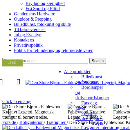
Bryllup og kærlighed
Frø Sport og Fritid
Gentlemens Hardware
Outdoor & Prepping
Billedkunst, fotokunst og skilte
Til børneværelset
Jul og Eventyr
Kontakt os
Privatlivspolitik
Politik for refundering og returnerede varer
Search
-21%
Alle produkter
Billedkunst
og fotokunst
Bordlamper
og
skrivebordslamper
Click to enlarge
Fars dag
gaver
Frøernes
Verden Figurer
Forside
/
Boliginteriør
/
Træfigurer
/
Den Store Bjørn – Fablewood Kr
Bryllup
og