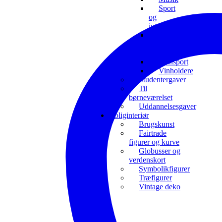
Sport
og
interesser
Toiletrulleholdere
og
toiletdeco
Transport
Vinholdere
Studentergaver
Til
børneværelset
Uddannelsesgaver
Boliginteriør
Brugskunst
Fairtrade
figurer og kurve
Globusser og
verdenskort
Symbolikfigurer
Træfigurer
Vintage deko