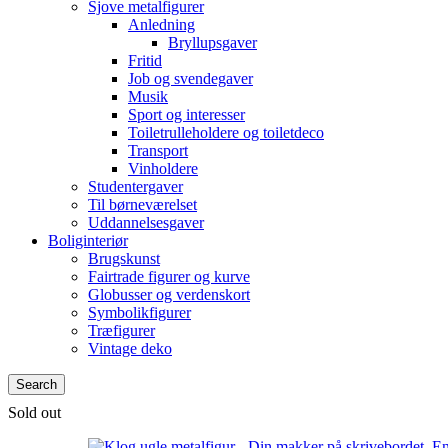
Sjove metalfigurer
Anledning
Bryllupsgaver
Fritid
Job og svendegaver
Musik
Sport og interesser
Toiletrulleholdere og toiletdeco
Transport
Vinholdere
Studentergaver
Til børneværelset
Uddannelsesgaver
Boliginteriør
Brugskunst
Fairtrade figurer og kurve
Globusser og verdenskort
Symbolikfigurer
Træfigurer
Vintage deko
Search
Sold out