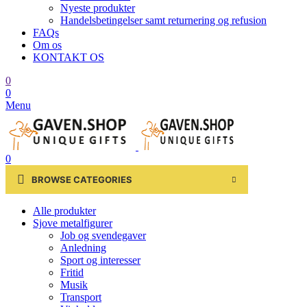
Nyeste produkter
Handelsbetingelser samt returnering og refusion
FAQs
Om os
KONTAKT OS
0
0
Menu
0
BROWSE CATEGORIES
Alle produkter
Sjove metalfigurer
Job og svendegaver
Anledning
Sport og interesser
Fritid
Musik
Transport