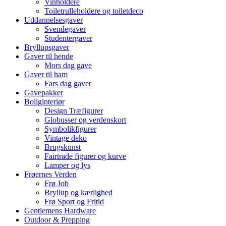
Vinholdere
Toiletrulleholdere og toiletdeco
Uddannelsesgaver
Svendegaver
Studentergaver
Bryllupsgaver
Gaver til hende
Mors dag gave
Gaver til ham
Fars dag gaver
Gavepakker
Boliginteriør
Design Træfigurer
Globusser og verdenskort
Symbolikfigurer
Vintage deko
Brugskunst
Fairtrade figurer og kurve
Lamper og lys
Frøernes Verden
Frø Job
Bryllup og kærlighed
Frø Sport og Fritid
Gentlemens Hardware
Outdoor & Prepping