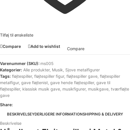
Tilføj til ønskeliste
Compare
Add to wishlist
Compare
Varenummer (SKU):
ms005
Kategorier:
Alle produkter
,
Musik
,
Sjove metalfigurer
Tags:
fløjtespiller
,
fløjtespiller figur
,
fløjtespiller gave
,
fløjtespiller
metalfigur
,
gave fløjtenist
,
gave hende fløjtespiller
,
gave til
fløjtespiller
,
klassisk musik gave
,
musikfigurer
,
musikgave
,
tværfløjte
gave
Share:
BESKRIVELSE
YDERLIGERE INFORMATION
SHIPPING & DELIVERY
Beskrivelse