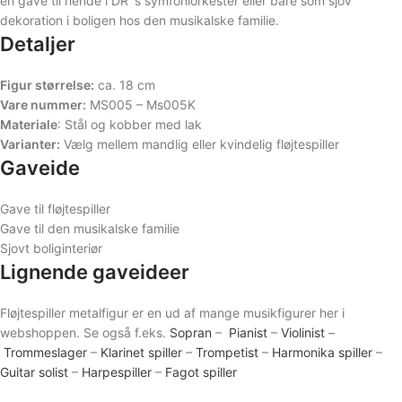
en gave til hende i DR´s symfoniorkester eller bare som sjov
dekoration i boligen hos den musikalske familie.
Detaljer
Figur størrelse:
ca. 18 cm
Vare nummer:
MS005 – Ms005K
Materiale
: Stål og kobber med lak
Varianter:
Vælg mellem mandlig eller kvindelig fløjtespiller
Gaveide
Gave til fløjtespiller
Gave til den musikalske familie
Sjovt boliginteriør
Lignende gaveideer
Fløjtespiller metalfigur er en ud af mange musikfigurer her i
webshoppen. Se også f.eks.
Sopran
–
Pianist
–
Violinist
–
Trommeslager
–
Klarinet spiller
–
Trompetist
–
Harmonika spiller
–
Guitar solist
–
Harpespiller
–
Fagot spiller