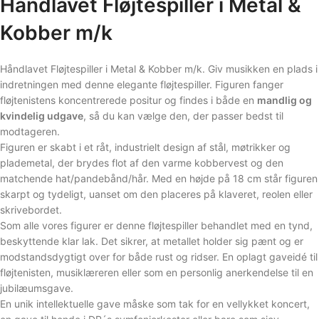
Håndlavet Fløjtespiller i Metal &
Kobber m/k
Håndlavet Fløjtespiller i Metal & Kobber m/k. Giv musikken en plads i
indretningen med denne elegante fløjtespiller. Figuren fanger
fløjtenistens koncentrerede positur og findes i både en
mandlig og
kvindelig udgave
, så du kan vælge den, der passer bedst til
modtageren.
Figuren er skabt i et råt, industrielt design af stål, møtrikker og
plademetal, der brydes flot af den varme kobbervest og den
matchende hat/pandebånd/hår. Med en højde på 18 cm står figuren
skarpt og tydeligt, uanset om den placeres på klaveret, reolen eller
skrivebordet.
Som alle vores figurer er denne fløjtespiller behandlet med en tynd,
beskyttende klar lak. Det sikrer, at metallet holder sig pænt og er
modstandsdygtigt over for både rust og ridser. En oplagt gaveidé til
fløjtenisten, musiklæreren eller som en personlig anerkendelse til en
jubilæumsgave.
En unik intellektuelle gave måske som tak for en vellykket koncert,