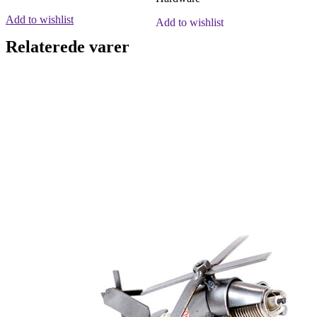
Add to wishlist
Add to wishlist
Tilføj til kurv
Tilføj til kurv
Relaterede varer
Quick view
Quick view