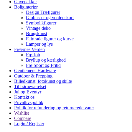
Gavepakker
Boliginteriør
Design Træfigurer
Globusser og verdenskort
Symbolikfigurer
Vintage deko
Brugskunst
Fairtrade figurer og kurve
Lamper og lys
Frøernes Verden
Frø Job
Bryllup og kærlighed
Frø Sport og Fritid
Gentlemens Hardware
Outdoor & Prepping
Billedkunst, fotokunst og skilte
Til børneværelset
Jul og Eventyr
Kontakt os
Privatlivspolitik
Politik for refundering og returnerede varer
Wishlist
Compare
Login / Register