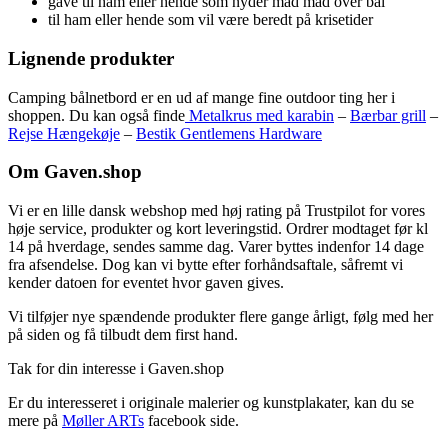
gave til ham eller hende som nyder mad mad over bål
til ham eller hende som vil være beredt på krisetider
Lignende produkter
Camping bålnetbord er en ud af mange fine outdoor ting her i
shoppen. Du kan også finde
Metalkrus med karabin
–
Bærbar grill
–
Rejse Hængekøje
–
Bestik Gentlemens Hardware
Om Gaven.shop
Vi er en lille dansk webshop med høj rating på Trustpilot for vores
høje service, produkter og kort leveringstid. Ordrer modtaget før kl
14 på hverdage, sendes samme dag. Varer byttes indenfor 14 dage
fra afsendelse. Dog kan vi bytte efter forhåndsaftale, såfremt vi
kender datoen for eventet hvor gaven gives.
Vi tilføjer nye spændende produkter flere gange årligt, følg med her
på siden og få tilbudt dem first hand.
Tak for din interesse i Gaven.shop
Er du interesseret i originale malerier og kunstplakater, kan du se
mere på
Møller ARTs
facebook side.