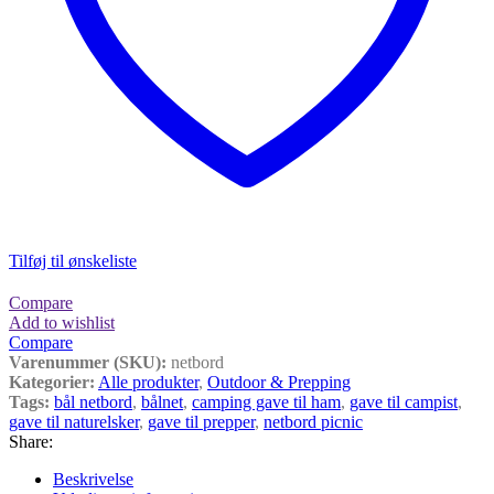
Tilføj til ønskeliste
Compare
Add to wishlist
Compare
Varenummer (SKU):
netbord
Kategorier:
Alle produkter
,
Outdoor & Prepping
Tags:
bål netbord
,
bålnet
,
camping gave til ham
,
gave til campist
,
gave til naturelsker
,
gave til prepper
,
netbord picnic
Share:
Beskrivelse