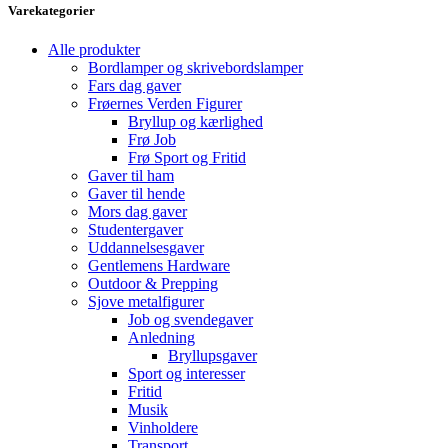
Varekategorier
Alle produkter
Bordlamper og skrivebordslamper
Fars dag gaver
Frøernes Verden Figurer
Bryllup og kærlighed
Frø Job
Frø Sport og Fritid
Gaver til ham
Gaver til hende
Mors dag gaver
Studentergaver
Uddannelsesgaver
Gentlemens Hardware
Outdoor & Prepping
Sjove metalfigurer
Job og svendegaver
Anledning
Bryllupsgaver
Sport og interesser
Fritid
Musik
Vinholdere
Transport