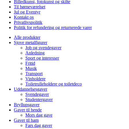
Billedkunst, fotokunst og skilte
Til børneværelset
Jul og Eventyr
Kontakt os
Privatlivspolitik
Politik for refundering og returnerede varer
Alle produkter
Sjove metalfigurer
Job og svendegaver
Anledning
Sport og interesser
Fritid
Musik
Transport
Vinholdere
Toiletrulleholdere og toiletdeco
Uddannelsesgaver
Svendegaver
Studentergaver
Bryllupsgaver
Gaver til hende
Mors dag gave
Gaver til ham
Fars dag gaver