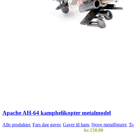
Apache AH-64 kamphelikopter metalmodel
Alle produkter
,
Fars dag gaver
,
Gaver til ham
,
Sjove metalfigurer
,
Tra
kr.
150,00