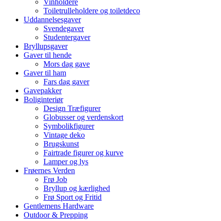
Vinholdere
Toiletrulleholdere og toiletdeco
Uddannelsesgaver
Svendegaver
Studentergaver
Bryllupsgaver
Gaver til hende
Mors dag gave
Gaver til ham
Fars dag gaver
Gavepakker
Boliginteriør
Design Træfigurer
Globusser og verdenskort
Symbolikfigurer
Vintage deko
Brugskunst
Fairtrade figurer og kurve
Lamper og lys
Frøernes Verden
Frø Job
Bryllup og kærlighed
Frø Sport og Fritid
Gentlemens Hardware
Outdoor & Prepping