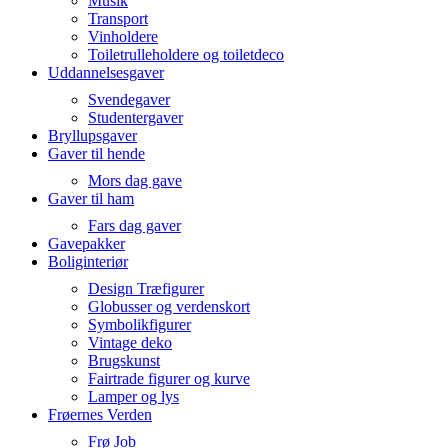
Musik
Transport
Vinholdere
Toiletrulleholdere og toiletdeco
Uddannelsesgaver
Svendegaver
Studentergaver
Bryllupsgaver
Gaver til hende
Mors dag gave
Gaver til ham
Fars dag gaver
Gavepakker
Boliginteriør
Design Træfigurer
Globusser og verdenskort
Symbolikfigurer
Vintage deko
Brugskunst
Fairtrade figurer og kurve
Lamper og lys
Frøernes Verden
Frø Job