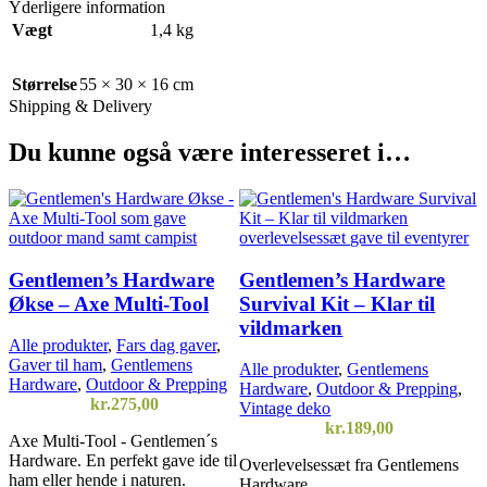
Yderligere information
Vægt
1,4 kg
Størrelse
55 × 30 × 16 cm
Shipping & Delivery
Du kunne også være interesseret i…
Gentlemen’s Hardware
Gentlemen’s Hardware
Økse – Axe Multi-Tool
Survival Kit – Klar til
vildmarken
Alle produkter
,
Fars dag gaver
,
Gaver til ham
,
Gentlemens
Alle produkter
,
Gentlemens
Hardware
,
Outdoor & Prepping
Hardware
,
Outdoor & Prepping
,
kr.
275,00
Vintage deko
kr.
189,00
Axe Multi-Tool - Gentlemen´s
Hardware. En perfekt gave ide til
Overlevelsessæt fra Gentlemens
ham eller hende i naturen.
Hardware