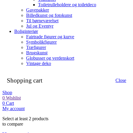
Toiletrulleholdere og toiletdeco
Gavepakker
Billedkunst og fotokunst
Til børneværelset
Jul og Eventyr
Boliginteriør
Fairtrade figurer og kurve
Symbolikfigurer
Træfigurer
Brugskunst
Globusser og verdenskort
Vintage deko
Shopping cart
Close
Shop
0
Wishlist
0
Cart
My account
Select at least 2 products
to compare