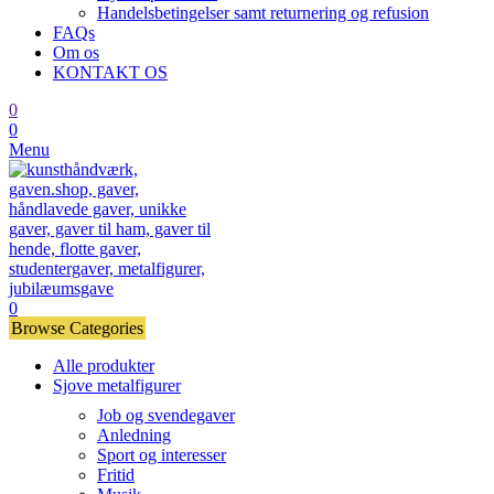
Handelsbetingelser samt returnering og refusion
FAQs
Om os
KONTAKT OS
0
0
Menu
0
Browse Categories
Alle produkter
Sjove metalfigurer
Job og svendegaver
Anledning
Sport og interesser
Fritid