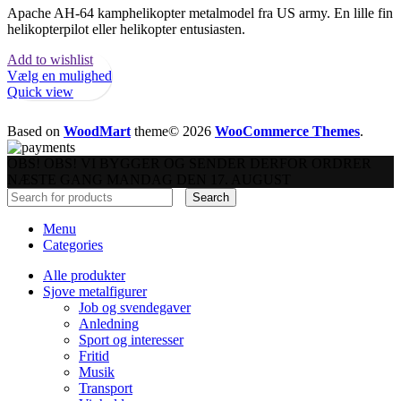
Apache AH-64 kamphelikopter metalmodel fra US army. En lille fin 
helikopterpilot eller helikopter entusiasten.
Add to wishlist
Vælg en mulighed
Quick view
Based on
WoodMart
theme© 2026
WooCommerce Themes
.
OBS! OBS! VI BYGGER OG SENDER DERFOR ORDRER
NÆSTE GANG MANDAG DEN 17. AUGUST
Search
Menu
Categories
Alle produkter
Sjove metalfigurer
Job og svendegaver
Anledning
Sport og interesser
Fritid
Musik
Transport