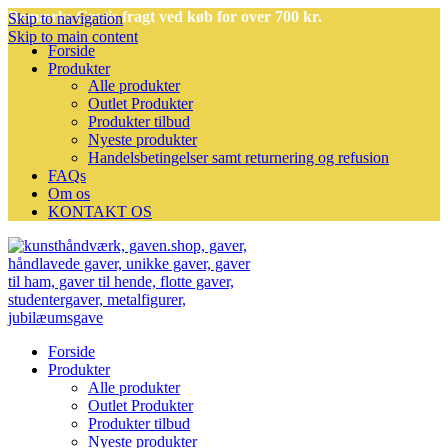
Bemærk: Gratis fragt ved køb for over 700 kr.
Skip to navigation
Skip to main content
Forside
Produkter
Alle produkter
Outlet Produkter
Produkter tilbud
Nyeste produkter
Handelsbetingelser samt returnering og refusion
FAQs
Om os
KONTAKT OS
Forside
Produkter
Alle produkter
Outlet Produkter
Produkter tilbud
Nyeste produkter