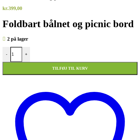
kr.
399,00
Foldbart bålnet og picnic bord
2 på lager
Foldbart bålnet og picnic bord antal
-
+
TILFØJ TIL KURV