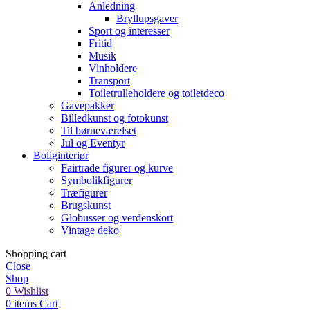
Anledning
Bryllupsgaver
Sport og interesser
Fritid
Musik
Vinholdere
Transport
Toiletrulleholdere og toiletdeco
Gavepakker
Billedkunst og fotokunst
Til børneværelset
Jul og Eventyr
Boliginteriør
Fairtrade figurer og kurve
Symbolikfigurer
Træfigurer
Brugskunst
Globusser og verdenskort
Vintage deko
Shopping cart
Close
Shop
0
Wishlist
0
items
Cart