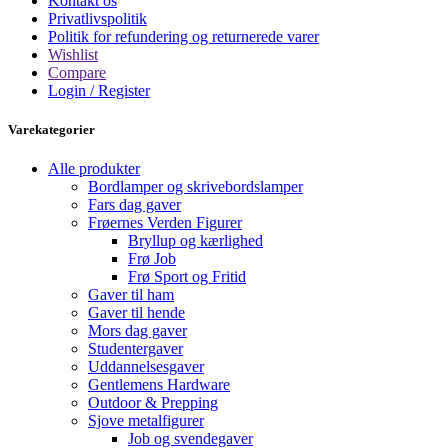
Kontakt os
Privatlivspolitik
Politik for refundering og returnerede varer
Wishlist
Compare
Login / Register
Varekategorier
Alle produkter
Bordlamper og skrivebordslamper
Fars dag gaver
Frøernes Verden Figurer
Bryllup og kærlighed
Frø Job
Frø Sport og Fritid
Gaver til ham
Gaver til hende
Mors dag gaver
Studentergaver
Uddannelsesgaver
Gentlemens Hardware
Outdoor & Prepping
Sjove metalfigurer
Job og svendegaver