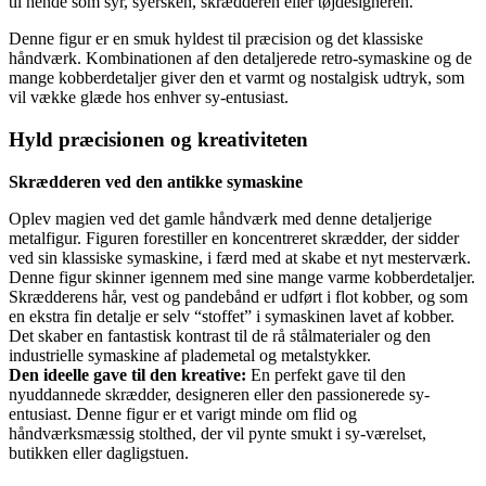
til hende som syr, syersken, skrædderen eller tøjdesigneren.
Denne figur er en smuk hyldest til præcision og det klassiske
håndværk. Kombinationen af den detaljerede retro-symaskine og de
mange kobberdetaljer giver den et varmt og nostalgisk udtryk, som
vil vække glæde hos enhver sy-entusiast.
Hyld præcisionen og kreativiteten
Skrædderen ved den antikke symaskine
Oplev magien ved det gamle håndværk med denne detaljerige
metalfigur. Figuren forestiller en koncentreret skrædder, der sidder
ved sin klassiske symaskine, i færd med at skabe et nyt mesterværk.
Denne figur skinner igennem med sine mange varme kobberdetaljer.
Skrædderens hår, vest og pandebånd er udført i flot kobber, og som
en ekstra fin detalje er selv “stoffet” i symaskinen lavet af kobber.
Det skaber en fantastisk kontrast til de rå stålmaterialer og den
industrielle symaskine af plademetal og metalstykker.
Den ideelle gave til den kreative:
En perfekt gave til den
nyuddannede skrædder, designeren eller den passionerede sy-
entusiast. Denne figur er et varigt minde om flid og
håndværksmæssig stolthed, der vil pynte smukt i sy-værelset,
butikken eller dagligstuen.