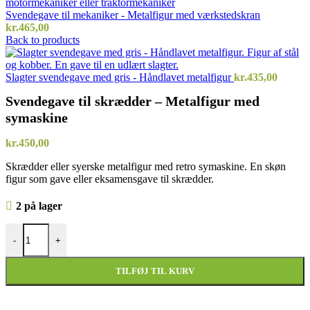
Svendegave til mekaniker - Metalfigur med værkstedskran
kr.
465,00
Back to products
Slagter svendegave med gris - Håndlavet metalfigur
kr.
435,00
Svendegave til skrædder – Metalfigur med
symaskine
kr.
450,00
Skrædder eller syerske metalfigur med retro symaskine. En skøn
figur som gave eller eksamensgave til skrædder.
2 på lager
Svendegave til skrædder - Metalfigur med symaskine antal
-
+
TILFØJ TIL KURV