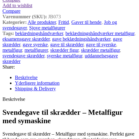
Add to wishlist
Compare
Varenummer (SKU):
JB073
Kategorier:
Alle produkter
,
Fritid
,
Gaver til hende
,
Job og
svendegaver
,
Sjove metalfigurer
Tags:
beklædningshåndværker
,
beklædningshåndværker metalfigur
,
eksamensgave skrædder
,
gave beklædningshåndværker
,
gave
skrædder
,
gave syerske
,
gave til skrædder
,
gave til syerske
,
metalfigur
,
metalfigurer
,
skrædder figur
,
skrædder metalfigur
,
svendegave skrædder
,
syerske metalfigur
,
uddannelsesgave
skrædder
Share:
Beskrivelse
Yderligere information
Shipping & Delivery
Beskrivelse
Svendegave til skrædder – Metalfigur
med symaskine
Svendegave til skrædder – Metalfigur med symaskine. Perfekt gave