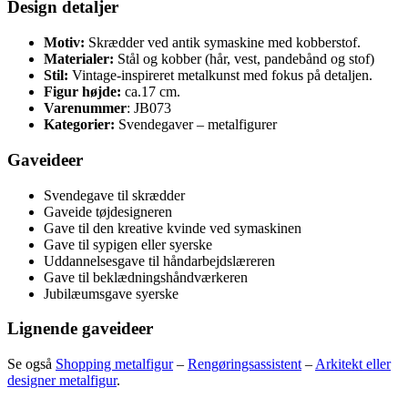
Design detaljer
Motiv:
Skrædder ved antik symaskine med kobberstof.
Materialer:
Stål og kobber (hår, vest, pandebånd og stof)
Stil:
Vintage-inspireret metalkunst med fokus på detaljen.
Figur højde:
ca.17 cm.
Varenummer
: JB073
Kategorier:
Svendegaver – metalfigurer
Gaveideer
Svendegave til skrædder
Gaveide tøjdesigneren
Gave til den kreative kvinde ved symaskinen
Gave til sypigen eller syerske
Uddannelsesgave til håndarbejdslæreren
Gave til beklædningshåndværkeren
Jubilæumsgave syerske
Lignende gaveideer
Se også
Shopping metalfigur
–
Rengøringsassistent
–
Arkitekt eller
designer metalfigur
.