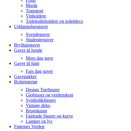
Fritid
Musik
Transport
Vinholdere
Toiletrulleholdere og toiletdeco
Uddannelsesgaver
Svendegaver
Studentergaver
Bryllupsgaver
Gaver til hende
Mors dag gave
Gaver til ham
Fars dag gaver
Gavepakker
Boliginteriør
Design Træfigurer
Globusser og verdenskort
Symbolikfigurer
Vintage deko
Brugskunst
Fairtrade figurer og kurve
Lamper og lys
Frøernes Verden