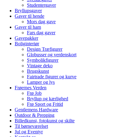
Studentergaver
Bryllupsgaver
Gaver til hende
Mors dag gave
Gaver til ham
Fars dag gaver
Gavepakker
Boliginteriør
Design Træfigurer
Globusser og verdenskort
Symbolikfigurer
Vintage deko
Brugskunst
Fairtrade figurer og kurve
Lamper og lys
Frøernes Verden
Frø Job
Bryllup og kærlighed
Frø Sport og Fritid
Gentlemens Hardware
Outdoor & Prepping
Billedkunst, fotokunst og skilte
Til børneværelset
Jul og Eventyr