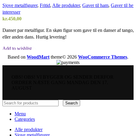
Sjove metalfigurer
,
Fritid
,
Alle produkter
,
Gaver til ham
,
Gaver til he
interesser
kr.
450,00
Danser par metalfigur. En skøn figur som gave til en danser af tango, 
eller anden dans. Hurtig levering!
Add to wishlist
Vælg en mulighed
Based on
WoodMart
theme© 2026
WooCommerce Themes
.
Quick view
OBS! OBS! VI BYGGER OG SENDER DERFOR
ORDRER NÆSTE GANG MANDAG DEN 17.
AUGUST
Search
Menu
Categories
Alle produkter
Sjove metalfigurer