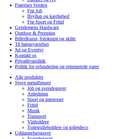
Frøernes Verden
Frø Job
Bryllup og kærlighed
Frø Sport og Fritid
Gentlemens Hardware
Outdoor & Prepping
Billedkunst, fotokunst og skilte
Til børneværelset
Jul og Eventyr
Kontakt os
Privatlivspolitik
Politik for refundering og returnerede varer
Alle produkter
Sjove metalfigurer
Job og svendegaver
Anledning
Sport og interesser
Fritid
Musik
Transport
Vinholdere
Toiletrulleholdere og toiletdeco
Uddannelsesgaver
Svendegaver