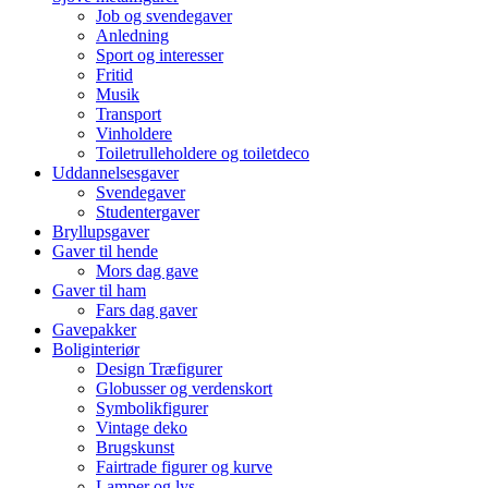
Job og svendegaver
Anledning
Sport og interesser
Fritid
Musik
Transport
Vinholdere
Toiletrulleholdere og toiletdeco
Uddannelsesgaver
Svendegaver
Studentergaver
Bryllupsgaver
Gaver til hende
Mors dag gave
Gaver til ham
Fars dag gaver
Gavepakker
Boliginteriør
Design Træfigurer
Globusser og verdenskort
Symbolikfigurer
Vintage deko
Brugskunst
Fairtrade figurer og kurve
Lamper og lys