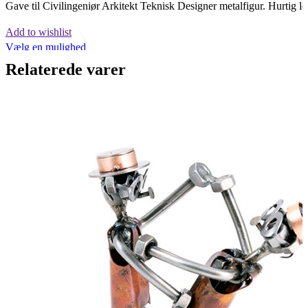
Gave til Civilingeniør Arkitekt Teknisk Designer metalfigur. Hurtig le
Add to wishlist
Dette
Vælg en mulighed
vare
Quick view
Relaterede varer
har
flere
varianter.
Mulighederne
kan
vælges
på
varesiden