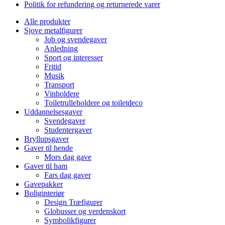
Politik for refundering og returnerede varer
Alle produkter
Sjove metalfigurer
Job og svendegaver
Anledning
Sport og interesser
Fritid
Musik
Transport
Vinholdere
Toiletrulleholdere og toiletdeco
Uddannelsesgaver
Svendegaver
Studentergaver
Bryllupsgaver
Gaver til hende
Mors dag gave
Gaver til ham
Fars dag gaver
Gavepakker
Boliginteriør
Design Træfigurer
Globusser og verdenskort
Symbolikfigurer