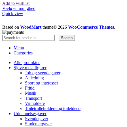
Add to wishlist
Vælg en mulighed
Quick view
Based on
WoodMart
theme© 2026
WooCommerce Themes
.
Search
Menu
Categories
Alle produkter
Sjove metalfigurer
Job og svendegaver
Anledning
Sport og interesser
Fritid
Musik
Transport
Vinholdere
Toiletrulleholdere og toiletdeco
Uddannelsesgaver
Svendegaver
Studentergaver