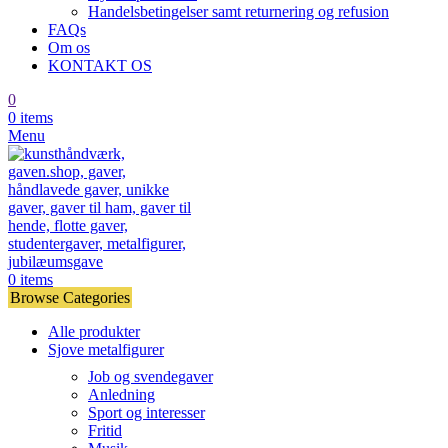
Handelsbetingelser samt returnering og refusion
FAQs
Om os
KONTAKT OS
0
0
items
Menu
0
items
Browse Categories
Alle produkter
Sjove metalfigurer
Job og svendegaver
Anledning
Sport og interesser
Fritid