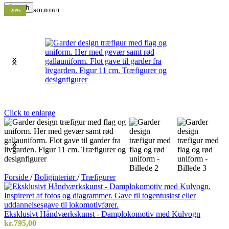
Search
-20%
SOLD OUT
Click to enlarge
Forside
/
Boliginteriør
/
Træfigurer
Eksklusivt Håndværkskunst - Damplokomotiv med Kulvogn
kr.
795,00