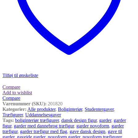
Tilføj til ønskeliste
Compare
Add to wishlist
Compare
Varenummer (SKU):
201820
Kategorier:
Alle produkter
,
Boliginteriør
,
Studentergaver
,
Træfigurer
,
Uddannelsesgaver
Tags:
boliginteriør træfigurer
,
dansk design figur
,
garder
,
garder
figur
,
garder med dannebrog træfigur
,
garder novoform
,
garder
træfigur
,
garder træfigur med flag
,
gave dansk design
,
gave til
garder
,
gaveide garder
,
novoform garder
,
novoform træfigurer