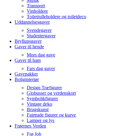
Musik
Transport
Vinholdere
Toiletrulleholdere og toiletdeco
Uddannelsesgaver
Svendegaver
Studentergaver
Bryllupsgaver
Gaver til hende
Mors dag gave
Gaver til ham
Fars dag gaver
Gavepakker
Boliginteriør
Design Træfigurer
Globusser og verdenskort
Symbolikfigurer
Vintage deko
Brugskunst
Fairtrade figurer og kurve
Lamper og lys
Frøernes Verden
Frø Job