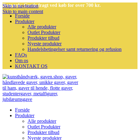
Bemærk: Gratis fragt ved køb for over 700 kr.
Skip to navigation
Skip to main content
Forside
Produkter
Alle produkter
Outlet Produkter
Produkter tilbud
Nyeste produkter
Handelsbetingelser samt returnering og refusion
FAQs
Om os
KONTAKT OS
Forside
Produkter
Alle produkter
Outlet Produkter
Produkter tilbud
Nyeste produkter