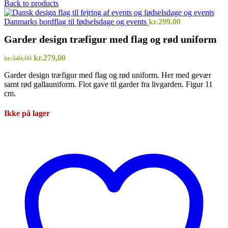
Back to products
Danmarks bordflag til fødselsdage og events
kr.
299,00
Garder design træfigur med flag og rød uniform
Den
Den
kr.
279,00
kr.
349,00
oprindelige
aktuelle
Garder design træfigur med flag og rød uniform. Her med gevær
pris
pris
samt rød gallauniform. Flot gave til garder fra livgarden. Figur 11
var:
er:
cm.
kr.349,00.
kr.279,00.
Ikke på lager