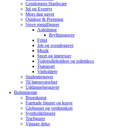
Gentlemens Hardware
Jul og Eventyr
Mors dag gaver
Outdoor & Prepping
Sjove metalfigurer
Anledning
Bryllupsgaver
Fritid
Job og svendegaver
Musik
Sport og interesser
Toiletrulleholdere og toiletdeco
Transport
Vinholdere
Studentergaver
Til børneværelset
Uddannelsesgaver
Boliginteriør
Brugskunst
Fairtrade figurer og kurve
Globusser og verdenskort
Symbolikfigurer
Træfigurer
Vintage deko