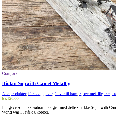
Compare
Biplan Sopwith Camel Metalfly
Alle produkter
,
Fars dag gaver
,
Gaver til ham
,
Sjove metalfigurer
,
Tra
kr.
120,00
Fin gave som dekoration i boligen med dette smukke Sopthwith Camel
world war I i stål og kobber.