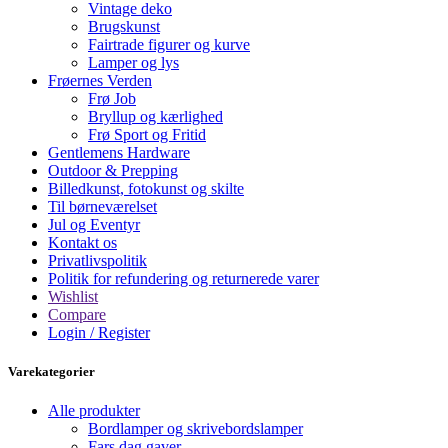
Vintage deko
Brugskunst
Fairtrade figurer og kurve
Lamper og lys
Frøernes Verden
Frø Job
Bryllup og kærlighed
Frø Sport og Fritid
Gentlemens Hardware
Outdoor & Prepping
Billedkunst, fotokunst og skilte
Til børneværelset
Jul og Eventyr
Kontakt os
Privatlivspolitik
Politik for refundering og returnerede varer
Wishlist
Compare
Login / Register
Varekategorier
Alle produkter
Bordlamper og skrivebordslamper
Fars dag gaver