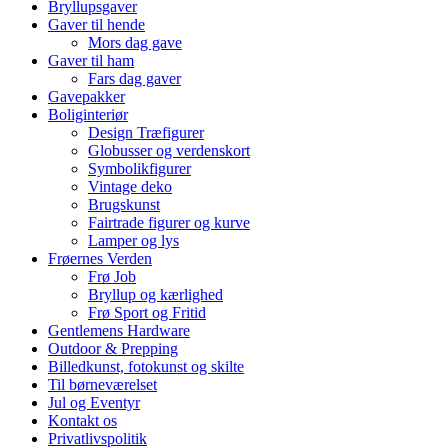
Bryllupsgaver
Gaver til hende
Mors dag gave
Gaver til ham
Fars dag gaver
Gavepakker
Boliginteriør
Design Træfigurer
Globusser og verdenskort
Symbolikfigurer
Vintage deko
Brugskunst
Fairtrade figurer og kurve
Lamper og lys
Frøernes Verden
Frø Job
Bryllup og kærlighed
Frø Sport og Fritid
Gentlemens Hardware
Outdoor & Prepping
Billedkunst, fotokunst og skilte
Til børneværelset
Jul og Eventyr
Kontakt os
Privatlivspolitik