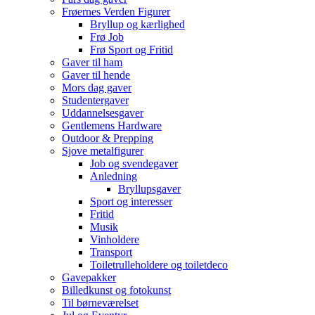
Frøernes Verden Figurer
Bryllup og kærlighed
Frø Job
Frø Sport og Fritid
Gaver til ham
Gaver til hende
Mors dag gaver
Studentergaver
Uddannelsesgaver
Gentlemens Hardware
Outdoor & Prepping
Sjove metalfigurer
Job og svendegaver
Anledning
Bryllupsgaver
Sport og interesser
Fritid
Musik
Vinholdere
Transport
Toiletrulleholdere og toiletdeco
Gavepakker
Billedkunst og fotokunst
Til børneværelset