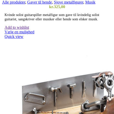
Alle produkter
,
Gaver til hende
,
Sjove metalfigurer
,
Musik
kr.
325,00
Kvinde solist guitarspiller metalfigur som gave til kvindelig solist
guitarist, sangskriver eller musiker eller hende som elsker musik.
Add to wishlist
Vælg en mulighed
Quick view