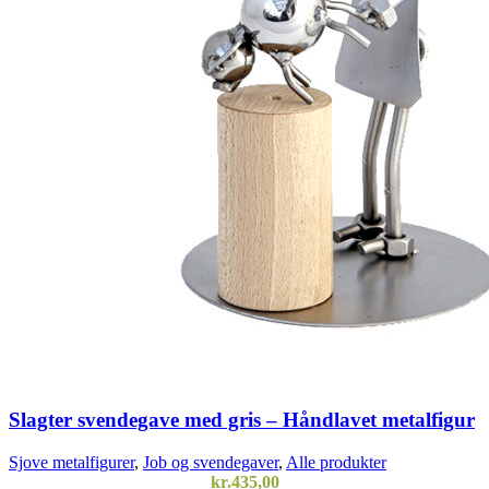
Slagter svendegave med gris – Håndlavet metalfigur
Sjove metalfigurer
,
Job og svendegaver
,
Alle produkter
kr.
435,00