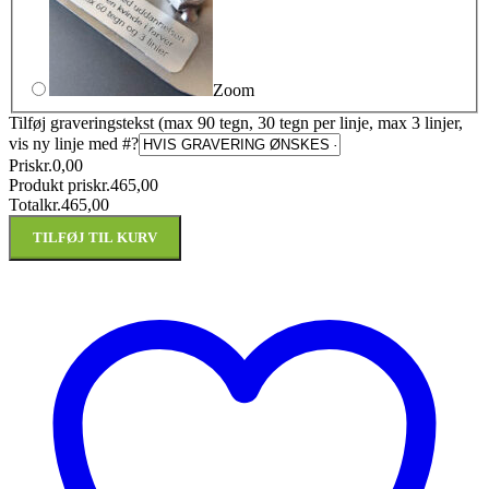
Zoom
Tilføj graveringstekst (max 90 tegn, 30 tegn per linje, max 3 linjer,
vis ny linje med #
?
Pris
kr.
0,00
Produkt pris
kr.
465,00
Total
kr.
465,00
TILFØJ TIL KURV