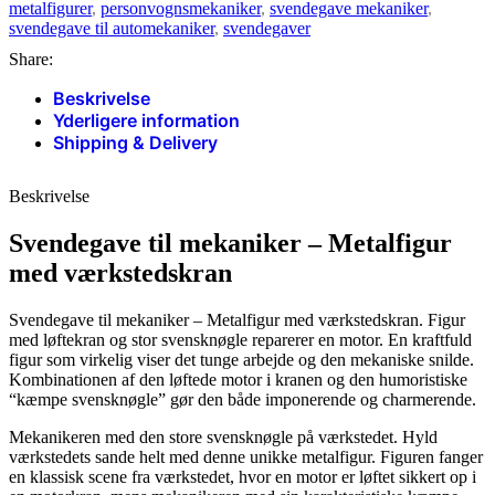
metalfigurer
,
personvognsmekaniker
,
svendegave mekaniker
,
svendegave til automekaniker
,
svendegaver
Share:
Beskrivelse
Yderligere information
Shipping & Delivery
Beskrivelse
Svendegave til mekaniker – Metalfigur
med værkstedskran
Svendegave til mekaniker – Metalfigur med værkstedskran. Figur
med løftekran og stor svensknøgle reparerer en motor. En kraftfuld
figur
som virkelig viser det tunge arbejde og den mekaniske snilde.
Kombinationen af den løftede motor i kranen og den humoristiske
“kæmpe svensknøgle” gør den både imponerende og charmerende.
Mekanikeren med den store svensknøgle på værkstedet. Hyld
værkstedets sande helt med denne unikke metalfigur. Figuren fanger
en klassisk scene fra værkstedet, hvor en motor er løftet sikkert op i