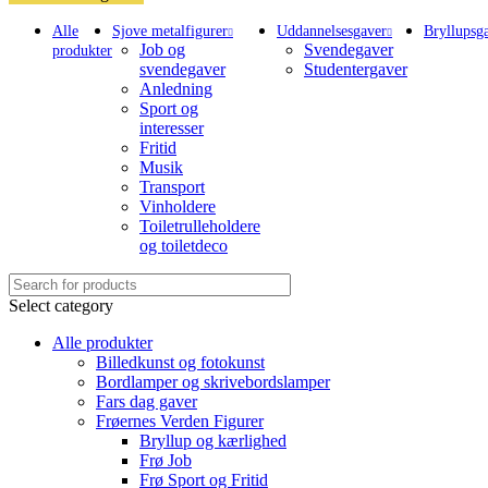
Alle
Sjove metalfigurer
Uddannelsesgaver
Bryllupsg
Job og
Svendegaver
produkter
svendegaver
Studentergaver
Anledning
Sport og
interesser
Fritid
Musik
Transport
Vinholdere
Toiletrulleholdere
og toiletdeco
Select category
Alle produkter
Billedkunst og fotokunst
Bordlamper og skrivebordslamper
Fars dag gaver
Frøernes Verden Figurer
Bryllup og kærlighed
Frø Job
Frø Sport og Fritid