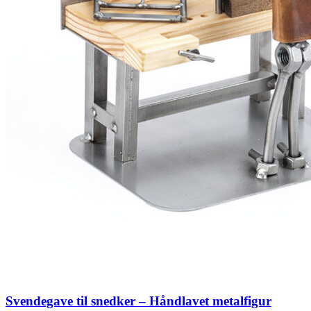
Svendegave til snedker – Håndlavet metalfigur