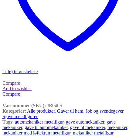
Tilføj til ønskeliste
Compare
Add to wishlist
Compare
Varenummer (SKU):
JB046S
Kategorier:
Alle produkter
,
Gaver til ham
,
Job og svendegaver
,
Sjove metalfigurer
Tags:
automekaniker metalfigur
,
gave automekaniker
,
gave
mekaniker
,
gave til automekaniker
,
gave til mekaniker
,
mekaniker
,
mekaniker med løftekran metalfigur
,
mekaniker metalfigur
,