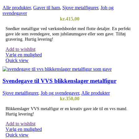
Alle produkter
,
Gaver til ham
,
Sjove metalfigurer
,
Job og
svendegaver
kr.
415,00
Snedker metalfigur ved værkstedsbordet med flotte detaljer. En perfekt
gave ide som svendegave, som jubilæumsgave eller som gave. Tilføj
gravering. Hurtig levering!
Add to wishlist
Vælg en mulighed
Quick view
Svendegave til VVS blikkenslager metalfigur
Sjove metalfigurer
,
Job og svendegaver
,
Alle produkter
kr.
350,00
Blikkenslager VVS metalfigur er en kreativ gave ide til en vvs mand.
Hurtig levering!
Add to wishlist
Vælg en mulighed
Quick view