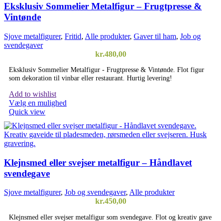
Eksklusiv Sommelier Metalfigur – Frugtpresse &
vælges
Vintønde
på
varesiden
Sjove metalfigurer
,
Fritid
,
Alle produkter
,
Gaver til ham
,
Job og
svendegaver
kr.
480,00
Eksklusiv Sommelier Metalfigur - Frugtpresse & Vintønde. Flot figur
som dekoration til vinbar eller restaurant. Hurtig levering!
Add to wishlist
Vælg en mulighed
Quick view
Klejnsmed eller svejser metalfigur – Håndlavet
svendegave
Sjove metalfigurer
,
Job og svendegaver
,
Alle produkter
kr.
450,00
Klejnsmed eller svejser metalfigur som svendegave. Flot og kreativ gave