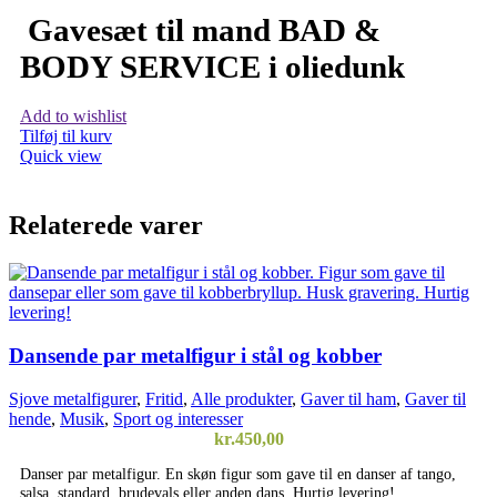
Gavesæt til mand BAD &
BODY SERVICE i oliedunk
Add to wishlist
Tilføj til kurv
Quick view
Relaterede varer
Dansende par metalfigur i stål og kobber
Sjove metalfigurer
,
Fritid
,
Alle produkter
,
Gaver til ham
,
Gaver til
hende
,
Musik
,
Sport og interesser
kr.
450,00
Danser par metalfigur. En skøn figur som gave til en danser af tango,
salsa, standard, brudevals eller anden dans. Hurtig levering!