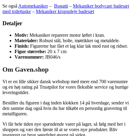
Se også
Automekaniker
–
Bugatti
–
Mekaniker bodycare badesæt
med toilettaske
–
Mekaniker kropspleje badesæt
Detaljer
Motiv:
Mekaniker reparerer motor løftet i kran.
Materialer:
Robust stål, bolte, møtrikker og metaldele.
Finish:
Figurerne har fået et lag klar lak mod rust og ridser.
Figur størrelse:
20 x 7 cm
Varenummer:
JB046/s
Om Gaven.shop
Vi er en lille sikker dansk webshop med mere end 700 varenumre
og en høj rating på Trustpilot for vores fleksible service og hurtige
leveringstider.
Bestiller du figuren i dag inden klokken 14 på hverdage, sender vi
den samme dag også hvis du har tilkøbt en personlig gravering til
metalfiguren.
Vi får hele tiden nye spændende varer på lager, så følg med her i
shoppen og vær den første til at se vores nye produkter. Bliv
inspireret og brug søgefeltet øverst på siden.