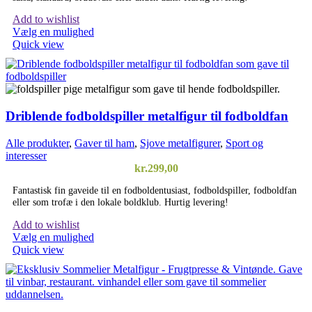
Add to wishlist
Vælg en mulighed
Quick view
Driblende fodboldspiller metalfigur til fodboldfan
Alle produkter
,
Gaver til ham
,
Sjove metalfigurer
,
Sport og
interesser
kr.
299,00
Fantastisk fin gaveide til en fodboldentusiast, fodboldspiller, fodboldfan
eller som trofæ i den lokale boldklub. Hurtig levering!
Add to wishlist
Dette
Vælg en mulighed
vare
Quick view
har
flere
varianter.
Mulighederne
kan