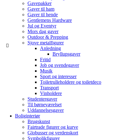
Gavepakker
Gaver til ham
Gaver til hende
Gentlemens Hardware
Jul og Eventyr
Mors dag gaver
Outdoor & Prepping
Sjove metalfigurer
Anledning
Bryllupsgaver
Fritid
Job og svendegaver
Musik
Sport og interesser
Toiletrulleholdere og toiletdeco
Transport
Vinholdere
Studentergaver
Til børneværelset
Uddannelsesgaver
Boliginteriør
Brugskunst
Fairtrade figurer og kurve
Globusser og verdenskort
Symbolikfigurer