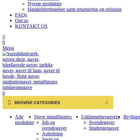
Nyeste produkter
Handelsbetingelser samt returnering og refusion
FAQs
Om os
KONTAKT OS
0
0
Menu
0
BROWSE CATEGORIES
Alle
Sjove metalfigurer
Uddannelsesgaver
Bryllup
produkter
Job og
Svendegaver
svendegaver
Studentergaver
Anledning
Sport og