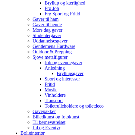
Bryllup og kærlighed
Frø Job
Frø Sport og Fritid
Gaver til ham
Gaver til hende
Mors dag gaver
Studentergaver
Uddannelsesgaver
Gentlemens Hardware
Outdoor & Prepping
Sjove metalfigurer
Job og svendegaver
Anledning
Bryllupsgaver
Sport og interesser
Fritid
Musik
Vinholdere
Transport
Toiletrulleholdere og toiletdeco
Gavepakker
Billedkunst og fotokunst
Til børneværelset
Jul og Eventyr
Boliginteriør