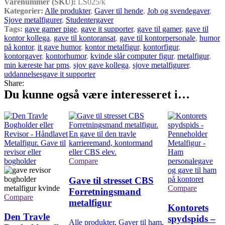
Varenummer (SKU):
LS025/k
Kategorier:
Alle produkter
,
Gaver til hende
,
Job og svendegaver
,
Sjove metalfigurer
,
Studentergaver
Tags:
gave gamer pige
,
gave it supporter
,
gave til gamer
,
gave til
kontor kollega
,
gave til kontoransat
,
gave til kontorpersonale
,
humor
på kontor
,
it gave humor
,
kontor metalfigur
,
kontorfigur
,
kontorgaver
,
kontorhumor
,
kvinde slår computer figur
,
metalfigur
,
min kæreste har pms
,
sjov gave kollega
,
sjove metalfigurer
,
uddannelsesgave it supporter
Share:
Du kunne også være interesseret i…
Compare
Gave til stresset CBS
Compare
Forretningsmand
Compare
metalfigur
Kontorets
Den Travle
spydspids –
Alle produkter
,
Gaver til ham
,