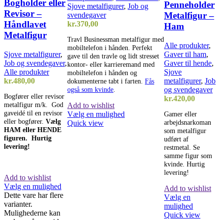
Bogholder eller
Penneholder
Sjove metalfigurer
,
Job og
Revisor –
Metalfigur –
svendegaver
Håndlavet
kr.
370,00
Ham
Metalfigur
Travl Businessman metalfigur med
Alle produkter
,
mobiltelefon i hånden. Perfekt
Sjove metalfigurer
,
Gaver til ham
,
gave til den travle og lidt stresset
Job og svendegaver
,
Gaver til hende
,
kontor- eller karrieremand med
Alle produkter
Sjove
mobiltelefon i hånden og
kr.
480,00
metalfigurer
,
Job
dokumenterne tabt i farten.
Fås
og svendegaver
også som kvinde
.
Bogfører eller revisor
kr.
420,00
metalfigur m/k. God
Add to wishlist
gaveidé til en revisor
Vælg en mulighed
Gamer eller
eller bogfører.
Vælg
arbejdsnarkoman
Quick view
HAM eller HENDE
som metalfigur
figuren. Hurtig
udført af
levering!
restmetal. Se
samme figur som
kvinde. Hurtig
levering!
Add to wishlist
Vælg en mulighed
Add to wishlist
Dette vare har flere
Vælg en
varianter.
mulighed
Mulighederne kan
Quick view