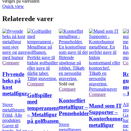
vælges på varesiden
Quick view
Relaterede varer
Compare
Com
Flyvende
Ro
heks på
gui
Compare
Sold out
kost
met
Compare
metalfigur
– 
Compare
Golfspiller
Kontorflirt
med
Sjove
Alle
Mand som IT
metalfigur –
temperament
metalfigurer
,
prod
Supporter –
Penneholder
– Metalfigur
Fritid
,
Alle
Gave
Kontorhumor
på golfbanen
produkter
,
ham
metalfigur
Sjove
Gaver til
meta
metalfigurer
,
hende
,
Jul og
Mus