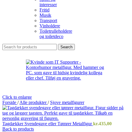
interesser
Fritid
Musik
Transport
Vinholdere
Toiletrulleholdere
og toiletdeco
Search
Click to enlarge
Forside
/
Alle produkter
/
Sjove metalfigurer
Tagdækker Svendegave eller Tømrer Metalfigur
kr.
435,00
Back to products