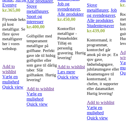
Alle produkter
,
Job og
Eventyr
Sjove
kr.
3
Sjove
svendegaver
,
kr.
365,00
metalfigurer
,
Job
metalfigurer
,
Alle produkter
Rock
og svendegaver
,
Sport og
metal
kr.
450,00
Flyvende heks
Alle produkter
,
interesser
ham.
på kost
Studentergaver
kr.
400,00
Kontorflirt
kvin
metalfigur. Se
kr.
439,00
metalfigur -
guita
flere sjove
Golfspiller med
Penneholder.
Hurt
metalfigurer
Kontormand, it
temperament
Tilføj en
leve
her i vores
programmør,
metalfigur på
personlig
webshop.
kontorchef går
golfbane. Perfekt
Add
gravering. Hurtig
amok på sin pc. En
gave ide til hidsig
wish
levering!
sjov gave,
golfspiller eller
Væl
fødselsdagsgave,
som gave til dårlig
Add to
Add to wishlist
mul
jubilæumsgave eller
taber. Slår
wishlist
Læs mere
Qui
eksamensgave til
golftasken. Hurtig
Vælg en
Quick view
kontormand, it
levering!
mulighed
chefen, it supporter
Quick view
eller datamatiker.
Add to wishlist
Hurtig levering!
Vælg en
mulighed
Add to wishlist
Quick view
Vælg en
mulighed
Quick view