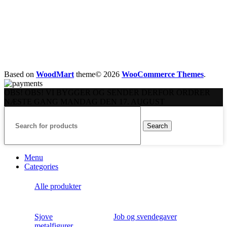
Based on
WoodMart
theme© 2026
WooCommerce Themes
.
OBS! OBS! VI BYGGER OG SENDER DERFOR ORDRER
NÆSTE GANG MANDAG DEN 17. AUGUST
Search
Menu
Categories
Alle produkter
Sjove
Job og svendegaver
metalfigurer