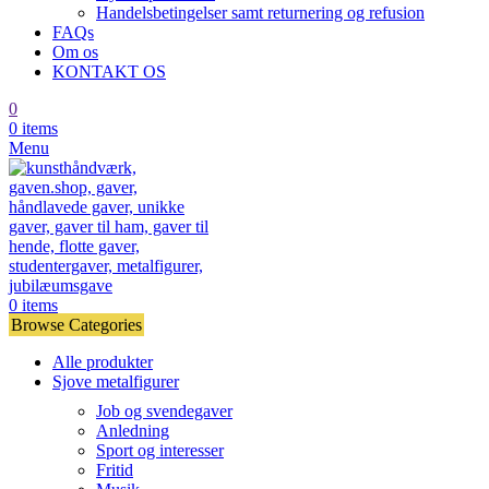
Handelsbetingelser samt returnering og refusion
FAQs
Om os
KONTAKT OS
0
0
items
Menu
0
items
Browse Categories
Alle produkter
Sjove metalfigurer
Job og svendegaver
Anledning
Sport og interesser
Fritid