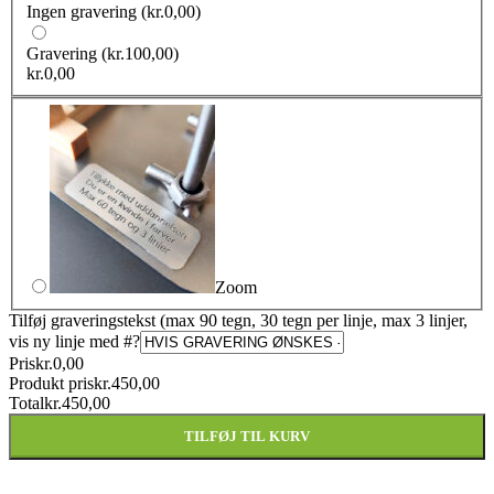
Ingen gravering
(kr.0,00)
Gravering
(kr.100,00)
kr.
0,00
Zoom
Tilføj graveringstekst (max 90 tegn, 30 tegn per linje, max 3 linjer,
vis ny linje med #
?
Pris
kr.
0,00
Produkt pris
kr.
450,00
Total
kr.
450,00
TILFØJ TIL KURV