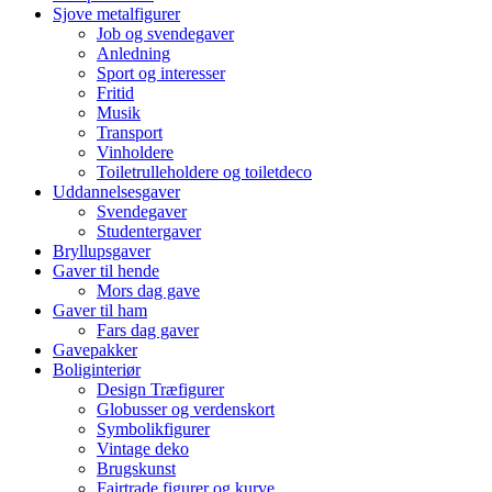
Sjove metalfigurer
Job og svendegaver
Anledning
Sport og interesser
Fritid
Musik
Transport
Vinholdere
Toiletrulleholdere og toiletdeco
Uddannelsesgaver
Svendegaver
Studentergaver
Bryllupsgaver
Gaver til hende
Mors dag gave
Gaver til ham
Fars dag gaver
Gavepakker
Boliginteriør
Design Træfigurer
Globusser og verdenskort
Symbolikfigurer
Vintage deko
Brugskunst
Fairtrade figurer og kurve