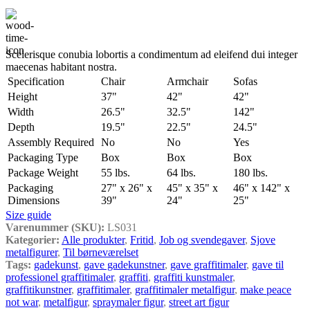
Scelerisque conubia lobortis a condimentum ad eleifend dui integer
maecenas habitant nostra.
Specification
Chair
Armchair
Sofas
Height
37"
42"
42"
Width
26.5"
32.5"
142"
Depth
19.5"
22.5"
24.5"
Assembly Required
No
No
Yes
Packaging Type
Box
Box
Box
Package Weight
55 lbs.
64 lbs.
180 lbs.
Packaging
27" x 26" x
45" x 35" x
46" x 142" x
Dimensions
39"
24"
25"
Size guide
Varenummer (SKU):
LS031
Kategorier:
Alle produkter
,
Fritid
,
Job og svendegaver
,
Sjove
metalfigurer
,
Til børneværelset
Tags:
gadekunst
,
gave gadekunstner
,
gave graffitimaler
,
gave til
professionel graffitimaler
,
graffiti
,
graffiti kunstmaler
,
graffitikunstner
,
graffitimaler
,
graffitimaler metalfigur
,
make peace
not war
,
metalfigur
,
spraymaler figur
,
street art figur