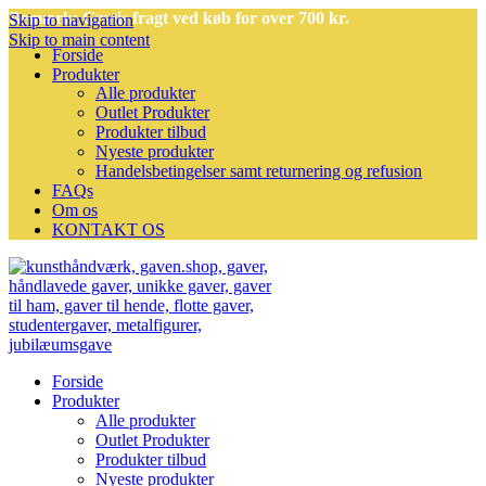
Bemærk: Gratis fragt ved køb for over 700 kr.
Skip to navigation
Skip to main content
Forside
Produkter
Alle produkter
Outlet Produkter
Produkter tilbud
Nyeste produkter
Handelsbetingelser samt returnering og refusion
FAQs
Om os
KONTAKT OS
Forside
Produkter
Alle produkter
Outlet Produkter
Produkter tilbud
Nyeste produkter