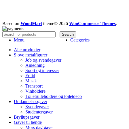
Based on
WoodMart
theme© 2026
WooCommerce Themes
.
Search
Menu
Categories
Alle produkter
Sjove metalfigurer
Job og svendegaver
Anledning
Sport og interesser
Fritid
Musik
Transport
Vinholdere
Toiletrulleholdere og toiletdeco
Uddannelsesgaver
Svendegaver
Studentergaver
Bryllupsgaver
Gaver til hende
Mors dag gave