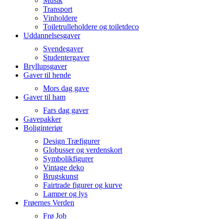
Musik
Transport
Vinholdere
Toiletrulleholdere og toiletdeco
Uddannelsesgaver
Svendegaver
Studentergaver
Bryllupsgaver
Gaver til hende
Mors dag gave
Gaver til ham
Fars dag gaver
Gavepakker
Boliginteriør
Design Træfigurer
Globusser og verdenskort
Symbolikfigurer
Vintage deko
Brugskunst
Fairtrade figurer og kurve
Lamper og lys
Frøernes Verden
Frø Job