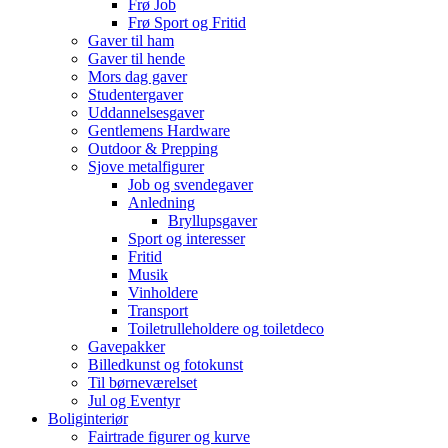
Frø Job
Frø Sport og Fritid
Gaver til ham
Gaver til hende
Mors dag gaver
Studentergaver
Uddannelsesgaver
Gentlemens Hardware
Outdoor & Prepping
Sjove metalfigurer
Job og svendegaver
Anledning
Bryllupsgaver
Sport og interesser
Fritid
Musik
Vinholdere
Transport
Toiletrulleholdere og toiletdeco
Gavepakker
Billedkunst og fotokunst
Til børneværelset
Jul og Eventyr
Boliginteriør
Fairtrade figurer og kurve