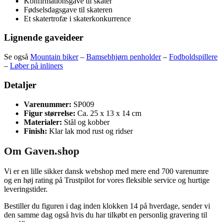
Konfirmationsgave til skater
Fødselsdagsgave til skateren
Et skatertrofæ i skaterkonkurrence
Lignende gaveideer
Se også
Mountain biker
–
Bamsebhjørn penholder
–
Fodboldspillere
–
Løber på inliners
Detaljer
Varenummer:
SP009
Figur størrelse:
Ca. 25 x 13 x 14 cm
Materialer:
Stål og kobber
Finish:
Klar lak mod rust og ridser
Om Gaven.shop
Vi er en lille sikker dansk webshop med mere end 700 varenumre
og en høj rating på Trustpilot for vores fleksible service og hurtige
leveringstider.
Bestiller du figuren i dag inden klokken 14 på hverdage, sender vi
den samme dag også hvis du har tilkøbt en personlig gravering til