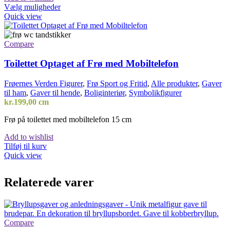
Dette
Vælg muligheder
vare
Quick view
har
flere
varianter.
Compare
Mulighederne
kan
Toilettet Optaget af Frø med Mobiltelefon
vælges
på
Frøernes Verden Figurer
,
Frø Sport og Fritid
,
Alle produkter
,
Gaver
varesiden
til ham
,
Gaver til hende
,
Boliginteriør
,
Symbolikfigurer
kr.
199,00
cm
Frø på toilettet med mobiltelefon 15 cm
Add to wishlist
Tilføj til kurv
Quick view
Relaterede varer
Compare