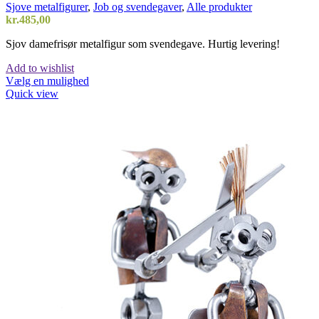
Sjove metalfigurer
,
Job og svendegaver
,
Alle produkter
kr.
485,00
Sjov damefrisør metalfigur som svendegave. Hurtig levering!
Add to wishlist
Vælg en mulighed
Quick view