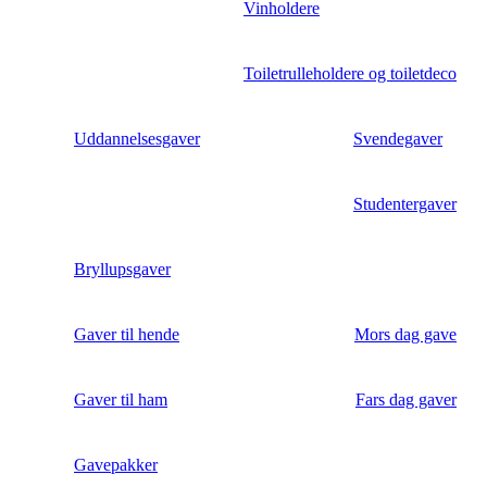
Vinholdere
Toiletrulleholdere og toiletdeco
Uddannelsesgaver
Svendegaver
Studentergaver
Bryllupsgaver
Gaver til hende
Mors dag gave
Gaver til ham
Fars dag gaver
Gavepakker