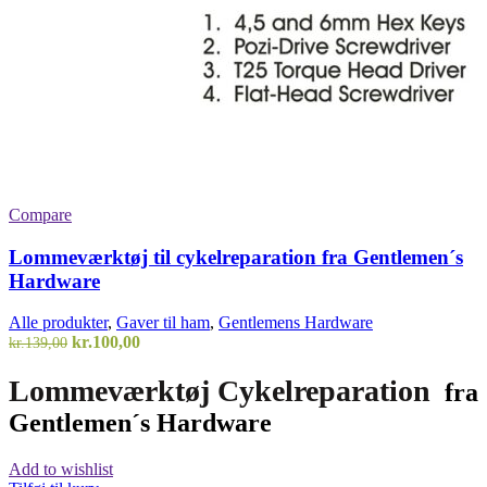
Compare
Lommeværktøj til cykelreparation fra Gentlemen´s
Hardware
Alle produkter
,
Gaver til ham
,
Gentlemens Hardware
Den
Den
kr.
100,00
kr.
139,00
oprindelige
aktuelle
pris
pris
Lommeværktøj Cykelreparation
fra
var:
er:
Gentlemen´s Hardware
kr.139,00.
kr.100,00.
Add to wishlist