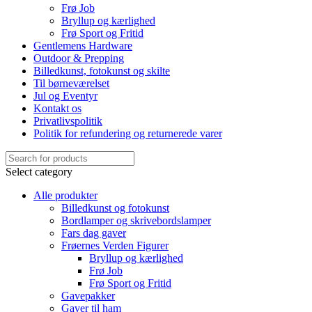
Frø Job
Bryllup og kærlighed
Frø Sport og Fritid
Gentlemens Hardware
Outdoor & Prepping
Billedkunst, fotokunst og skilte
Til børneværelset
Jul og Eventyr
Kontakt os
Privatlivspolitik
Politik for refundering og returnerede varer
Select category
Alle produkter
Billedkunst og fotokunst
Bordlamper og skrivebordslamper
Fars dag gaver
Frøernes Verden Figurer
Bryllup og kærlighed
Frø Job
Frø Sport og Fritid
Gavepakker
Gaver til ham