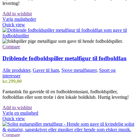
levering!
Add to wishlist
Dette
Vælg muligheder
vare
Quick view
har
flere
varianter.
Mulighederne
Compare
kan
vælges
Driblende fodboldspiller metalfigur til fodboldfan
på
varesiden
Alle produkter
,
Gaver til ham
,
Sjove metalfigurer
,
Sport og
interesser
kr.
299,00
Fantastisk fin gaveide til en fodboldentusiast, fodboldspiller,
fodboldfan eller som trofæ i den lokale boldklub. Hurtig levering!
Add to wishlist
Dette
Vælg en mulighed
vare
Quick view
har
flere
varianter.
Compare