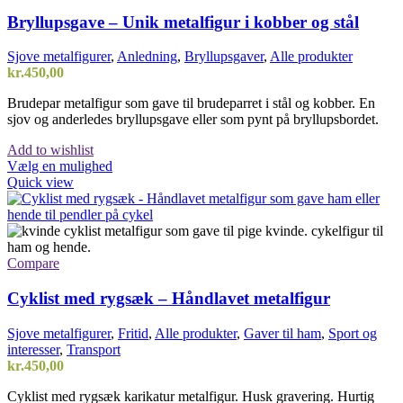
Bryllupsgave – Unik metalfigur i kobber og stål
Sjove metalfigurer
,
Anledning
,
Bryllupsgaver
,
Alle produkter
kr.
450,00
Brudepar metalfigur som gave til brudeparret i stål og kobber. En
sjov og anderledes bryllupsgave eller som pynt på bryllupsbordet.
Add to wishlist
Vælg en mulighed
Quick view
Compare
Cyklist med rygsæk – Håndlavet metalfigur
Sjove metalfigurer
,
Fritid
,
Alle produkter
,
Gaver til ham
,
Sport og
interesser
,
Transport
kr.
450,00
Cyklist med rygsæk karikatur metalfigur. Husk gravering. Hurtig