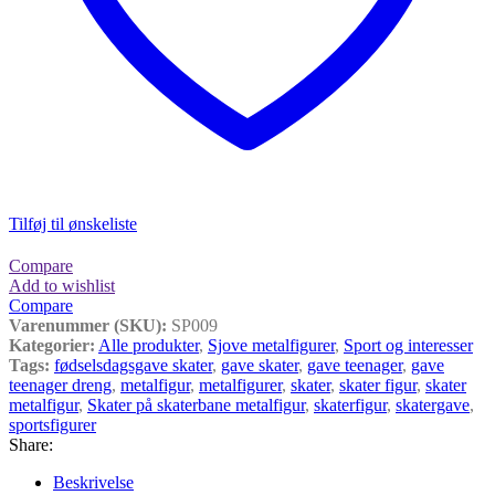
Tilføj til ønskeliste
Compare
Add to wishlist
Compare
Varenummer (SKU):
SP009
Kategorier:
Alle produkter
,
Sjove metalfigurer
,
Sport og interesser
Tags:
fødselsdagsgave skater
,
gave skater
,
gave teenager
,
gave
teenager dreng
,
metalfigur
,
metalfigurer
,
skater
,
skater figur
,
skater
metalfigur
,
Skater på skaterbane metalfigur
,
skaterfigur
,
skatergave
,
sportsfigurer
Share:
Beskrivelse