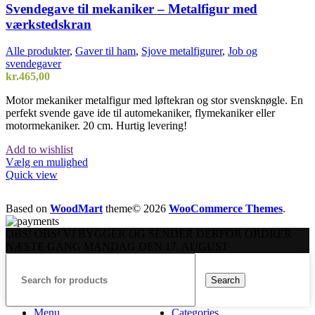
Svendegave til mekaniker – Metalfigur med
værkstedskran
Alle produkter
,
Gaver til ham
,
Sjove metalfigurer
,
Job og
svendegaver
kr.
465,00
Motor mekaniker metalfigur med løftekran og stor svensknøgle. En
perfekt svende gave ide til automekaniker, flymekaniker eller
motormekaniker. 20 cm. Hurtig levering!
Add to wishlist
Dette
Vælg en mulighed
vare
Quick view
har
flere
Based on
WoodMart
theme© 2026
WooCommerce Themes
.
varianter.
Mulighederne
OBS! OBS! VI BYGGER OG SENDER DERFOR ORDRER
kan
NÆSTE GANG MANDAG DEN 17. AUGUST
vælges
på
varesiden
Search
Menu
Categories