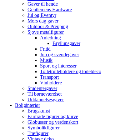
Gaver til hende
Gentlemens Hardware
Jul og Eventyr
Mors dag gaver
Outdoor & Prepping
Sjove metalfigurer
Anledning
Bryllupsgaver
Fritid
Job og svendegaver
Musik
Sport og interesser
Toiletrulleholdere og toiletdeco
Transport
Vinholdere
Studentergaver
Til børneværelset
Uddannelsesgaver
Boliginteriør
Brugskunst
Fairtrade figurer og kurve
Globusser og verdenskort
Symbolikfigurer
Træfigurer
Vintage deko