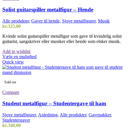
Mulighederne
kan
Solist guitarspiller metalfigur – Hende
vælges
på
Alle produkter
,
Gaver til hende
,
Sjove metalfigurer
,
Musik
varesiden
kr.
325,00
Kvinde solist guitarspiller metalfigur som gave til kvindelig solist
guitarist, sangskriver eller musiker eller hende som elsker musik.
Add to wishlist
Vælg en mulighed
Quick view
Sold out
Compare
Student metalfigur – Studentergave til ham
Sjove metalfigurer
,
Anledning
,
Alle produkter
,
Gavepakker
,
Studentergaver
kr.
340,00