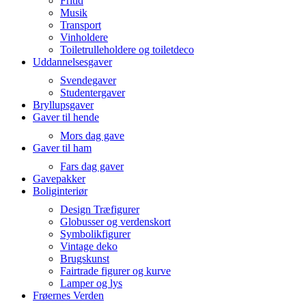
Fritid
Musik
Transport
Vinholdere
Toiletrulleholdere og toiletdeco
Uddannelsesgaver
Svendegaver
Studentergaver
Bryllupsgaver
Gaver til hende
Mors dag gave
Gaver til ham
Fars dag gaver
Gavepakker
Boliginteriør
Design Træfigurer
Globusser og verdenskort
Symbolikfigurer
Vintage deko
Brugskunst
Fairtrade figurer og kurve
Lamper og lys
Frøernes Verden