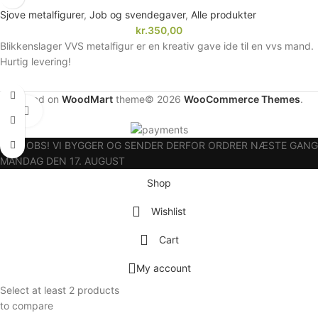
Sjove metalfigurer
,
Job og svendegaver
,
Alle produkter
kr.
350,00
Blikkenslager VVS metalfigur er en kreativ gave ide til en vvs mand.
Hurtig levering!
Based on
WoodMart
theme© 2026
WooCommerce Themes
.
Click to enlarge
OBS! OBS! VI BYGGER OG SENDER DERFOR ORDRER NÆSTE GANG
MANDAG DEN 17. AUGUST
Shop
Wishlist
Cart
My account
Select at least 2 products
to compare