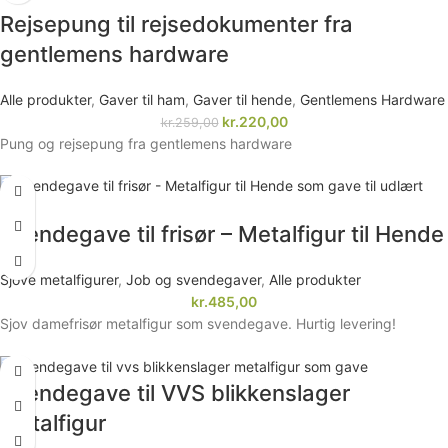
Rejsepung til rejsedokumenter fra
gentlemens hardware
Alle produkter
,
Gaver til ham
,
Gaver til hende
,
Gentlemens Hardware
kr.
220,00
kr.
259,00
Pung og rejsepung fra gentlemens hardware
Svendegave til frisør – Metalfigur til Hende
Sjove metalfigurer
,
Job og svendegaver
,
Alle produkter
kr.
485,00
Sjov damefrisør metalfigur som svendegave. Hurtig levering!
Svendegave til VVS blikkenslager
metalfigur