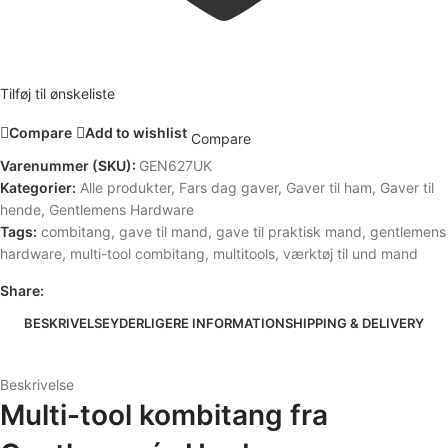
Tilføj til ønskeliste
Compare
Add to wishlist
Compare
Varenummer (SKU):
GEN627UK
Kategorier:
Alle produkter
,
Fars dag gaver
,
Gaver til ham
,
Gaver til
hende
,
Gentlemens Hardware
Tags:
combitang
,
gave til mand
,
gave til praktisk mand
,
gentlemens
hardware
,
multi-tool combitang
,
multitools
,
værktøj til und mand
Share:
BESKRIVELSE
YDERLIGERE INFORMATION
SHIPPING & DELIVERY
Beskrivelse
Multi-tool kombitang fra