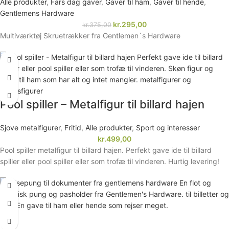
Alle produkter
,
Fars dag gaver
,
Gaver til ham
,
Gaver til hende
,
Gentlemens Hardware
kr.
295,00
kr.
375,00
Multiværktøj Skruetrækker fra Gentlemen´s Hardware
Pool spiller – Metalfigur til billard hajen
Sjove metalfigurer
,
Fritid
,
Alle produkter
,
Sport og interesser
kr.
499,00
Pool spiller metalfigur til billard hajen. Perfekt gave ide til billard
spiller eller pool spiller eller som trofæ til vinderen. Hurtig levering!
-15%