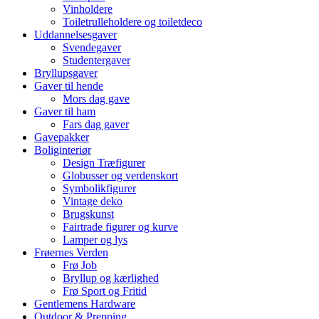
Vinholdere
Toiletrulleholdere og toiletdeco
Uddannelsesgaver
Svendegaver
Studentergaver
Bryllupsgaver
Gaver til hende
Mors dag gave
Gaver til ham
Fars dag gaver
Gavepakker
Boliginteriør
Design Træfigurer
Globusser og verdenskort
Symbolikfigurer
Vintage deko
Brugskunst
Fairtrade figurer og kurve
Lamper og lys
Frøernes Verden
Frø Job
Bryllup og kærlighed
Frø Sport og Fritid
Gentlemens Hardware
Outdoor & Prepping