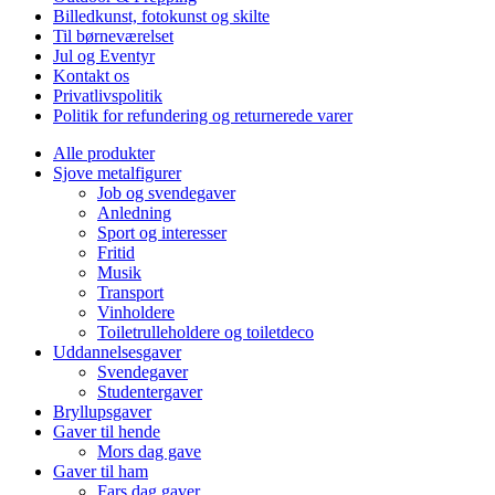
Billedkunst, fotokunst og skilte
Til børneværelset
Jul og Eventyr
Kontakt os
Privatlivspolitik
Politik for refundering og returnerede varer
Alle produkter
Sjove metalfigurer
Job og svendegaver
Anledning
Sport og interesser
Fritid
Musik
Transport
Vinholdere
Toiletrulleholdere og toiletdeco
Uddannelsesgaver
Svendegaver
Studentergaver
Bryllupsgaver
Gaver til hende
Mors dag gave
Gaver til ham
Fars dag gaver