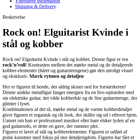
Yderligere information
Shipping & Delivery
Beskrivelse
Rock on! Elguitarist Kvinde i
stål og kobber
Rock on! Elguitarist Kvinde i stål og kobber. Denne figur er ren
rock’n’roll
! Kontrasten mellem det mørke metal og de detaljerede
kobber-elementer (håret og guitarstrengene) gør den utroligt visuel
og eksklusiv.
Mærk rytmen og detaljen
Her er figuren til hende, der aldrig skruer ned for forstærkeren!
Denne unikke metalfigur fanger energien fra en live-optræden med
sin elektriske guitar, det vilde kobberhår og de fine guitarstrenge, der
glimter i lyset.
Kombinationen af det rå, mørke metal og de varme kobberdetaljer
giver figuren et organisk og råt look, der skiller sig ud i ethvert hjem.
Uanset om hun er professionel musiker eller bare elsker lyden af en
god guitarsolo, er dette en gave, der rammer plet.
Figuren er lavet af stål og kobberelementer. Figuren er udført af
polsk kunstner med fokus på stor detaljerigdom. Figuren har fået et