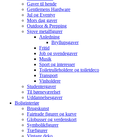
Gaver til hende
Gentlemens Hardware
Jul og Eventyr
Mors dag gaver
Outdoor & Prepping
Sjove metalfigurer
Anledning
Bryllupsgaver
Fritid
Job og svendegaver
Musik
Sport og interesser
Toiletrulleholdere og toiletdeco
Transport
Vinholdere
Studentergaver
Til børneværelset
Uddannelsesgaver
Boliginteriør
Brugskunst
Fairtrade figurer og kurve
Globusser og verdenskort
Symbolikfigurer
Træfigurer
Vintage deko