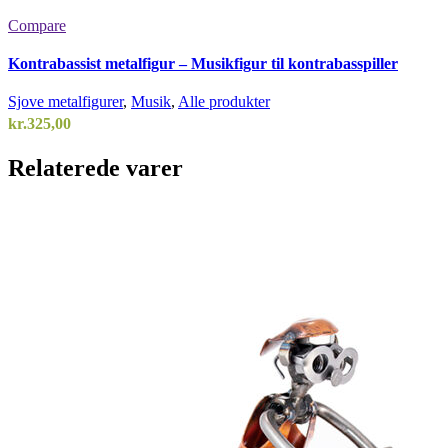
Compare
Kontrabassist metalfigur – Musikfigur til kontrabasspiller
Sjove metalfigurer
,
Musik
,
Alle produkter
kr.
325,00
Relaterede varer
Add to wishlist
Vælg en mulighed
Quick view