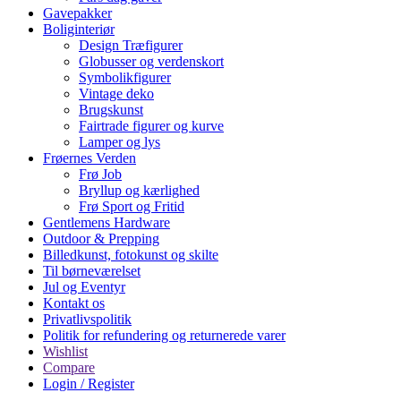
Gavepakker
Boliginteriør
Design Træfigurer
Globusser og verdenskort
Symbolikfigurer
Vintage deko
Brugskunst
Fairtrade figurer og kurve
Lamper og lys
Frøernes Verden
Frø Job
Bryllup og kærlighed
Frø Sport og Fritid
Gentlemens Hardware
Outdoor & Prepping
Billedkunst, fotokunst og skilte
Til børneværelset
Jul og Eventyr
Kontakt os
Privatlivspolitik
Politik for refundering og returnerede varer
Wishlist
Compare
Login / Register