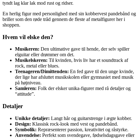
tyndt lag klar lak mod rust og ridser.
En herlig figur med personlighed med sin kobbervest pandebånd og
briller som den røde tråd gennem de fleste af metalfigurer her i
shoppen.
Hvem vil elske den?
Musikeren:
Den ultimative gave til hende, der selv spiller
elguitar eller drømmer om det.
Musikelskeren:
Til kvinden, hvis liv har et soundtrack af
rock, metal eller blues.
Teenageren/Dimittenden:
En fed gave til den unge kvinde,
der lige har afsluttet musikskolen eller gymnasiet med musik
på højniveau.
Samleren:
Folk der elsker unika-figurer med rå detaljer og
“attitude”.
Detaljer
Unikke detaljer:
Langt hår og guitarstrenge i ægte kobber.
Design:
Klassisk rock-look med vest og pandebånd.
Symbolik:
Repræsenterer passion, kreativitet og råstyrke.
Anvendelse:
Perfekt som svendegave, fødselsdagsgave eller