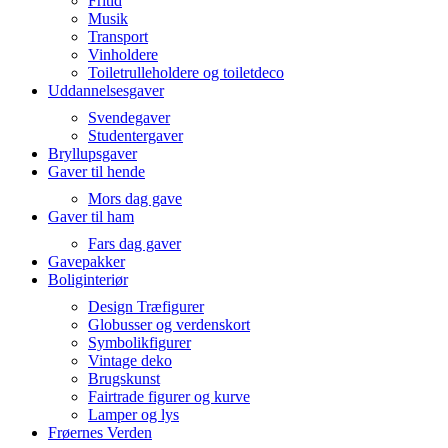
Fritid
Musik
Transport
Vinholdere
Toiletrulleholdere og toiletdeco
Uddannelsesgaver
Svendegaver
Studentergaver
Bryllupsgaver
Gaver til hende
Mors dag gave
Gaver til ham
Fars dag gaver
Gavepakker
Boliginteriør
Design Træfigurer
Globusser og verdenskort
Symbolikfigurer
Vintage deko
Brugskunst
Fairtrade figurer og kurve
Lamper og lys
Frøernes Verden