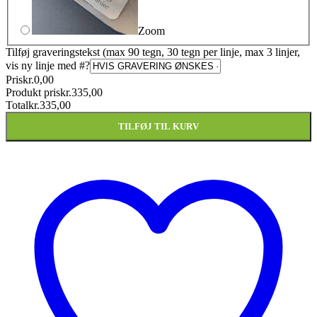
Zoom
Tilføj graveringstekst (max 90 tegn, 30 tegn per linje, max 3 linjer,
vis ny linje med #
?
Pris
kr.
0,00
Produkt pris
kr.
335,00
Total
kr.
335,00
TILFØJ TIL KURV