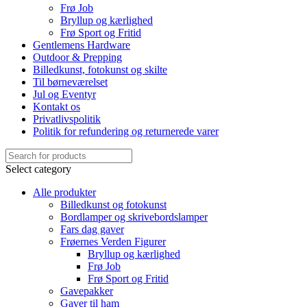
Frø Job
Bryllup og kærlighed
Frø Sport og Fritid
Gentlemens Hardware
Outdoor & Prepping
Billedkunst, fotokunst og skilte
Til børneværelset
Jul og Eventyr
Kontakt os
Privatlivspolitik
Politik for refundering og returnerede varer
Select category
Alle produkter
Billedkunst og fotokunst
Bordlamper og skrivebordslamper
Fars dag gaver
Frøernes Verden Figurer
Bryllup og kærlighed
Frø Job
Frø Sport og Fritid
Gavepakker
Gaver til ham