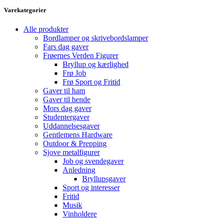
Varekategorier
Alle produkter
Bordlamper og skrivebordslamper
Fars dag gaver
Frøernes Verden Figurer
Bryllup og kærlighed
Frø Job
Frø Sport og Fritid
Gaver til ham
Gaver til hende
Mors dag gaver
Studentergaver
Uddannelsesgaver
Gentlemens Hardware
Outdoor & Prepping
Sjove metalfigurer
Job og svendegaver
Anledning
Bryllupsgaver
Sport og interesser
Fritid
Musik
Vinholdere