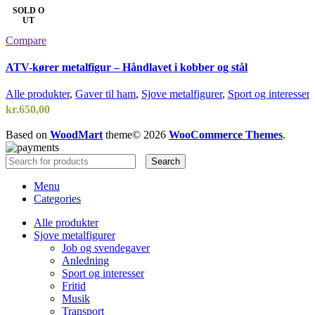
SOLD O
UT
Compare
ATV-kører metalfigur – Håndlavet i kobber og stål
Alle produkter
,
Gaver til ham
,
Sjove metalfigurer
,
Sport og interesser
,
kr.
650,00
Based on
WoodMart
theme© 2026
WooCommerce Themes
.
Search
Add to wishlist
Læs mere
Menu
Quick view
Categories
Alle produkter
Sjove metalfigurer
Job og svendegaver
Anledning
Sport og interesser
Fritid
Musik
Transport