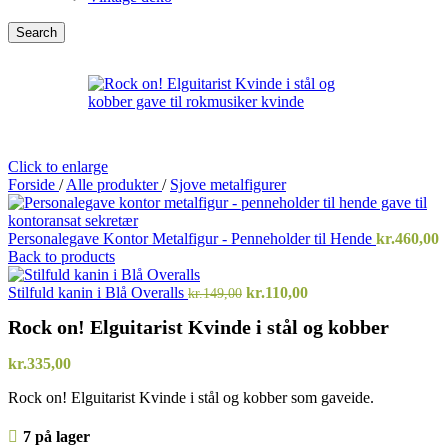
Search
Click to enlarge
Forside
/
Alle produkter
/
Sjove metalfigurer
Personalegave Kontor Metalfigur - Penneholder til Hende
kr.
460,00
Back to products
Den
Den
Stilfuld kanin i Blå Overalls
kr.
110,00
kr.
149,00
oprindelige
aktuelle
Rock on! Elguitarist Kvinde i stål og kobber
pris
pris
var:
er:
kr.149,00.
kr.110,00.
kr.
335,00
Rock on! Elguitarist Kvinde i stål og kobber som gaveide.
7 på lager