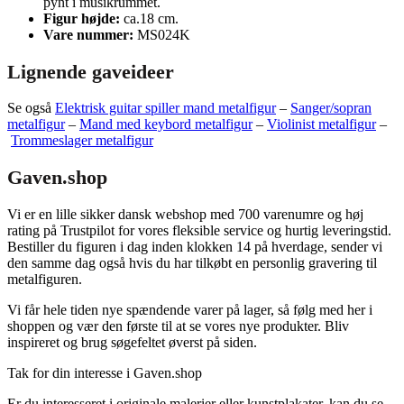
pynt i musikrummet.
Figur højde:
ca.18 cm.
Vare nummer:
MS024K
Lignende gaveideer
Se også
Elektrisk guitar spiller mand metalfigur
–
Sanger/sopran
metalfigur
–
Mand med keybord metalfigur
–
Violinist metalfigur
–
Trommeslager metalfigur
Gaven.shop
Vi er en lille sikker dansk webshop med 700 varenumre og høj
rating på Trustpilot for vores fleksible service og hurtig leveringstid.
Bestiller du figuren i dag inden klokken 14 på hverdage, sender vi
den samme dag også hvis du har tilkøbt en personlig gravering til
metalfiguren.
Vi får hele tiden nye spændende varer på lager, så følg med her i
shoppen og vær den første til at se vores nye produkter. Bliv
inspireret og brug søgefeltet øverst på siden.
Tak for din interesse i Gaven.shop
Er du interesseret i originale malerier eller kunstplakater, kan du se