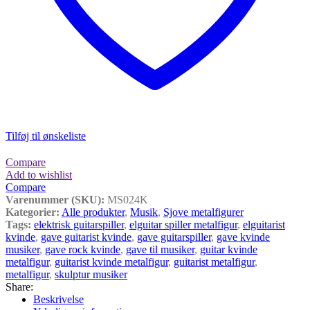
Tilføj til ønskeliste
Compare
Add to wishlist
Compare
Varenummer (SKU):
MS024K
Kategorier:
Alle produkter
,
Musik
,
Sjove metalfigurer
Tags:
elektrisk guitarspiller
,
elguitar spiller metalfigur
,
elguitarist
kvinde
,
gave guitarist kvinde
,
gave guitarspiller
,
gave kvinde
musiker
,
gave rock kvinde
,
gave til musiker
,
guitar kvinde
metalfigur
,
guitarist kvinde metalfigur
,
guitarist metalfigur
,
metalfigur
,
skulptur musiker
Share:
Beskrivelse