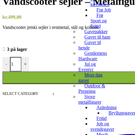
Vandscooter sejler – Metalfigur
kærlighed
Frø Job
Frø
kr.
499,00
Sport og
Fritid
Vandscooter jetski sejler i restmetal, stål og kobber.
Gavepakker
Gaver til ham
Gaver til
hende
3 på lager
Gentlemens
Hardware
Vandscooter sejler - Metalfigur til jetski entusiasten antal
Jul og
-
+
Eventyr
Mors dag
gaver
Outdoor &
Prepping
SELECT CATEGORY
Sjove
metalfigurer
Anledning
Bryllupsgave
Fritid
Job og
svendegaver
Musik