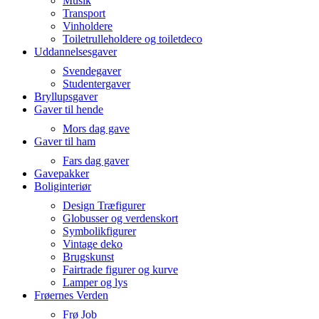
Musik
Transport
Vinholdere
Toiletrulleholdere og toiletdeco
Uddannelsesgaver
Svendegaver
Studentergaver
Bryllupsgaver
Gaver til hende
Mors dag gave
Gaver til ham
Fars dag gaver
Gavepakker
Boliginteriør
Design Træfigurer
Globusser og verdenskort
Symbolikfigurer
Vintage deko
Brugskunst
Fairtrade figurer og kurve
Lamper og lys
Frøernes Verden
Frø Job