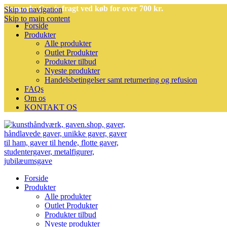
Bemærk: Gratis fragt ved køb for over 700 kr.
Skip to navigation
Skip to main content
Forside
Produkter
Alle produkter
Outlet Produkter
Produkter tilbud
Nyeste produkter
Handelsbetingelser samt returnering og refusion
FAQs
Om os
KONTAKT OS
Forside
Produkter
Alle produkter
Outlet Produkter
Produkter tilbud
Nyeste produkter