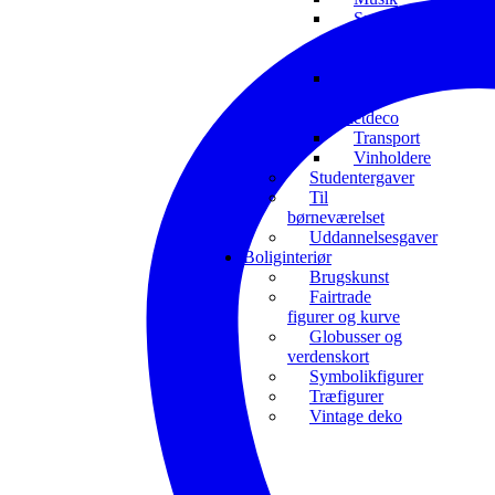
Sport
og
interesser
Toiletrulleholdere
og
toiletdeco
Transport
Vinholdere
Studentergaver
Til
børneværelset
Uddannelsesgaver
Boliginteriør
Brugskunst
Fairtrade
figurer og kurve
Globusser og
verdenskort
Symbolikfigurer
Træfigurer
Vintage deko