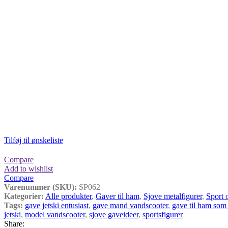
Tilføj til ønskeliste
Compare
Add to wishlist
Compare
Varenummer (SKU):
SP062
Kategorier:
Alle produkter
,
Gaver til ham
,
Sjove metalfigurer
,
Sport o
Tags:
gave jetski entusiast
,
gave mand vandscooter
,
gave til ham som
jetski
,
model vandscooter
,
sjove gaveideer
,
sportsfigurer
Share: