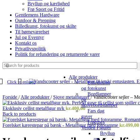
Bryllup og kærlighed
Frø Sport og Fritid
Gentlemens Hardware
Outdoor & Prepping
Billedkunst, fotokunst og skilte
Til børneværelset
Jul og Eventyr
Kontakt os
Privatlivspolitik
Politik for refundering og returnerede varer
Alle produkter
Click to enlarge
Billedkunst
og fotokunst
Bordlamper
Forside
/
Alle produkter
/
Sjove metalfigurer
/
Vandscooter sejler – Meta
og
skrivebordslamper
Eksklusiv cellist metalfigur m/k
kr.
400,00
Fars dag
Back to products
gaver
Frøernes
Forelsket kærestepar på bænk - Metalfigur med fotoramme
kr.
499,00
Verden Figurer
Bryllup
og