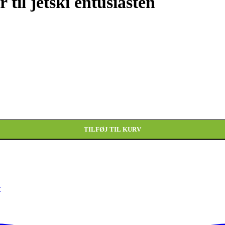
 til jetski entusiasten
TILFØJ TIL KURV
r