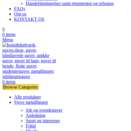
Handelsbetingelser samt returnering og refusion
FAQs
Om os
KONTAKT OS
0
0
items
Menu
0
items
Browse Categories
Alle produkter
Sjove metalfigurer
Job og svendegaver
Anledning
Sport og interesser
Fritid