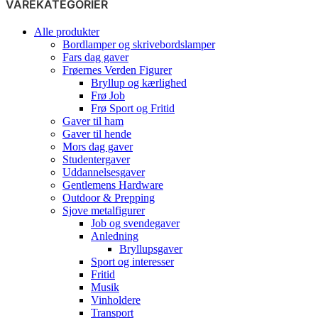
VAREKATEGORIER
Alle produkter
Bordlamper og skrivebordslamper
Fars dag gaver
Frøernes Verden Figurer
Bryllup og kærlighed
Frø Job
Frø Sport og Fritid
Gaver til ham
Gaver til hende
Mors dag gaver
Studentergaver
Uddannelsesgaver
Gentlemens Hardware
Outdoor & Prepping
Sjove metalfigurer
Job og svendegaver
Anledning
Bryllupsgaver
Sport og interesser
Fritid
Musik
Vinholdere
Transport