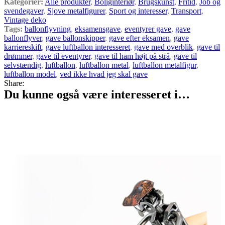
Kategorier:
Alle produkter
,
Boliginteriør
,
Brugskunst
,
Fritid
,
Job og
svendegaver
,
Sjove metalfigurer
,
Sport og interesser
,
Transport
,
Vintage deko
Tags:
ballonflyvning
,
eksamensgave
,
eventyrer gave
,
gave
ballonflyver
,
gave ballonskipper
,
gave efter eksamen
,
gave
karriereskift
,
gave luftballon interesseret
,
gave med overblik
,
gave til
drømmer
,
gave til eventyrer
,
gave til ham højt på strå
,
gave til
selvstændig
,
luftballon
,
luftballon metal
,
luftballon metalfigur
,
luftballon model
,
ved ikke hvad jeg skal gave
Share:
Du kunne også være interesseret i…