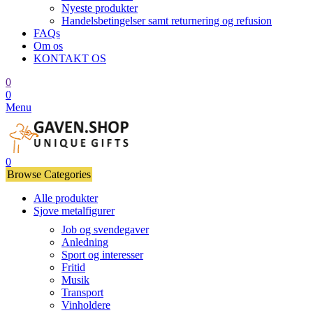
Nyeste produkter
Handelsbetingelser samt returnering og refusion
FAQs
Om os
KONTAKT OS
0
0
Menu
0
Browse Categories
Alle produkter
Sjove metalfigurer
Job og svendegaver
Anledning
Sport og interesser
Fritid
Musik
Transport
Vinholdere