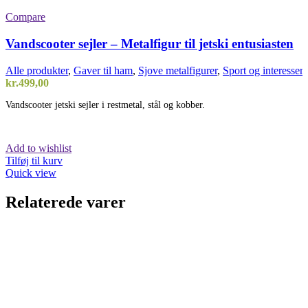
Compare
Vandscooter sejler – Metalfigur til jetski entusiasten
Alle produkter
,
Gaver til ham
,
Sjove metalfigurer
,
Sport og interesser
,
kr.
499,00
Vandscooter jetski sejler i restmetal, stål og kobber.
Add to wishlist
Tilføj til kurv
Quick view
Relaterede varer