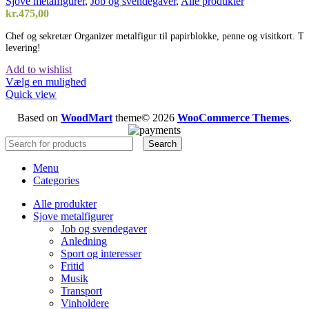
Sjove metalfigurer
,
Job og svendegaver
,
Alle produkter
kr.
475,00
Chef og sekretær Organizer metalfigur til papirblokke, penne og visitkort. Ti
levering!
Add to wishlist
Vælg en mulighed
Quick view
Based on
WoodMart
theme© 2026
WooCommerce Themes
.
Search
Menu
Categories
Alle produkter
Sjove metalfigurer
Job og svendegaver
Anledning
Sport og interesser
Fritid
Musik
Transport
Vinholdere