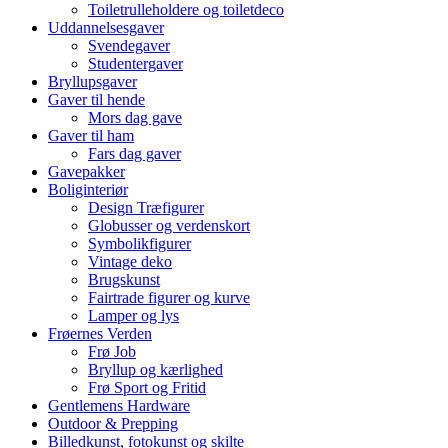
Toiletrulleholdere og toiletdeco
Uddannelsesgaver
Svendegaver
Studentergaver
Bryllupsgaver
Gaver til hende
Mors dag gave
Gaver til ham
Fars dag gaver
Gavepakker
Boliginteriør
Design Træfigurer
Globusser og verdenskort
Symbolikfigurer
Vintage deko
Brugskunst
Fairtrade figurer og kurve
Lamper og lys
Frøernes Verden
Frø Job
Bryllup og kærlighed
Frø Sport og Fritid
Gentlemens Hardware
Outdoor & Prepping
Billedkunst, fotokunst og skilte