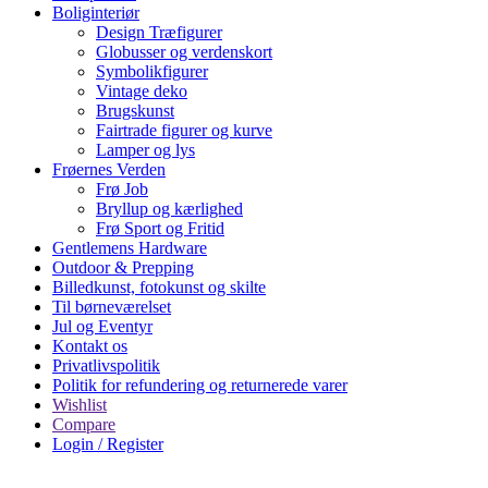
Boliginteriør
Design Træfigurer
Globusser og verdenskort
Symbolikfigurer
Vintage deko
Brugskunst
Fairtrade figurer og kurve
Lamper og lys
Frøernes Verden
Frø Job
Bryllup og kærlighed
Frø Sport og Fritid
Gentlemens Hardware
Outdoor & Prepping
Billedkunst, fotokunst og skilte
Til børneværelset
Jul og Eventyr
Kontakt os
Privatlivspolitik
Politik for refundering og returnerede varer
Wishlist
Compare
Login / Register