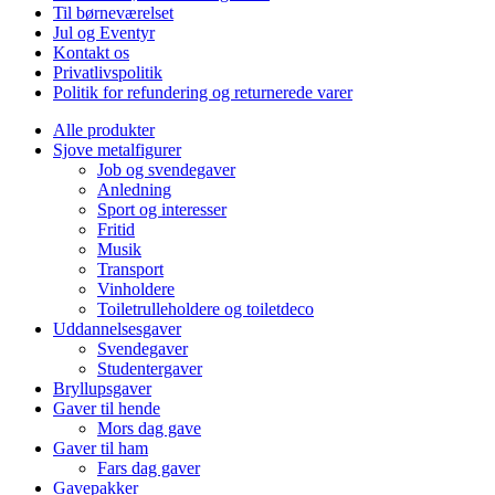
Til børneværelset
Jul og Eventyr
Kontakt os
Privatlivspolitik
Politik for refundering og returnerede varer
Alle produkter
Sjove metalfigurer
Job og svendegaver
Anledning
Sport og interesser
Fritid
Musik
Transport
Vinholdere
Toiletrulleholdere og toiletdeco
Uddannelsesgaver
Svendegaver
Studentergaver
Bryllupsgaver
Gaver til hende
Mors dag gave
Gaver til ham
Fars dag gaver
Gavepakker