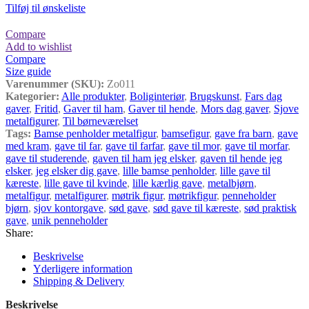
Tilføj til ønskeliste
Compare
Add to wishlist
Compare
Size guide
Varenummer (SKU):
Zo011
Kategorier:
Alle produkter
,
Boliginteriør
,
Brugskunst
,
Fars dag
gaver
,
Fritid
,
Gaver til ham
,
Gaver til hende
,
Mors dag gaver
,
Sjove
metalfigurer
,
Til børneværelset
Tags:
Bamse penholder metalfigur
,
bamsefigur
,
gave fra barn
,
gave
med kram
,
gave til far
,
gave til farfar
,
gave til mor
,
gave til morfar
,
gave til studerende
,
gaven til ham jeg elsker
,
gaven til hende jeg
elsker
,
jeg elsker dig gave
,
lille bamse penholder
,
lille gave til
kæreste
,
lille gave til kvinde
,
lille kærlig gave
,
metalbjørn
,
metalfigur
,
metalfigurer
,
møtrik figur
,
møtrikfigur
,
penneholder
bjørn
,
sjov kontorgave
,
sød gave
,
sød gave til kæreste
,
sød praktisk
gave
,
unik penneholder
Share:
Beskrivelse
Yderligere information
Shipping & Delivery
Beskrivelse