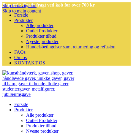
Bemærk: Gratis fragt ved køb for over 700 kr.
Skip to navigation
Skip to main content
Forside
Produkter
Alle produkter
Outlet Produkter
Produkter tilbud
Nyeste produkter
Handelsbetingelser samt returnering og refusion
FAQs
Om os
KONTAKT OS
Forside
Produkter
Alle produkter
Outlet Produkter
Produkter tilbud
Nyeste produkter