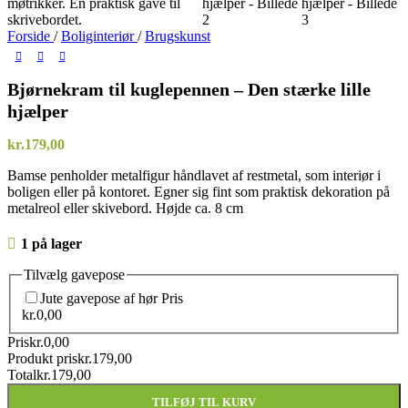
Forside
/
Boliginteriør
/
Brugskunst
Bjørnekram til kuglepennen – Den stærke lille
hjælper
kr.
179,00
Bamse penholder metalfigur håndlavet af restmetal, som interiør i
boligen eller på kontoret. Egner sig fint som praktisk dekoration på
metalreol eller skivebord. Højde ca. 8 cm
1 på lager
Tilvælg gavepose
Jute gavepose af hør
Pris
kr.
0,00
Pris
kr.
0,00
Produkt pris
kr.
179,00
Total
kr.
179,00
TILFØJ TIL KURV