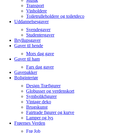
Musik
Transport
Vinholdere
Toiletrulleholdere og toiletdeco
Uddannelsesgaver
Svendegaver
Studentergaver
Bryllupsgaver
Gaver til hende
Mors dag gave
Gaver til ham
Fars dag gaver
Gavepakker
Boliginteriør
Design Træfigurer
Globusser og verdenskort
Symbolikfigurer
Vintage deko
Brugskunst
Fairtrade figurer og kurve
Lamper og lys
Frøernes Verden
Frø Job