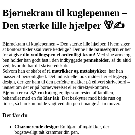
Bjørnekram til kuglepennen –
Den stærke lille hjælper 🐻✍️
Bjørnekram til kuglepennen – Den stærke lille hjælper. Hvem siger,
at kontorartikler skal være kedelige? Denne lille
bamsebjørn
er her
for at
give din yndlingspen et ordentligt kram
! Med sine arme og
ben holder han godt fast i den indbyggede
penneholder
, så du altid
ved, hvor du har dit skriveredskab.
Selvom han er skabt af rå
møtrikker og metalstykker
, har han
masser af personlighed. Det industrielle look møder her et legesygt
design, der gør ham til den perfekte makker på ethvert skrivebord –
uanset om det er på børneværelset eller direktørkontoret.
Bjørnen er ca.
8,2 cm høj
og er, ligesom resten af familien,
behandlet med en fin
klar lak
. Det beskytter mod både rust og
ridser, så han kan holde vagt ved din pen i mange år fremover.
Det får du
Charmerende design:
En bjørn af møtrikker, der
bogstaveligt talt krammer din pen.