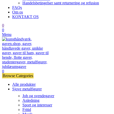
Handelsbetingelser samt returnering og refusion
FAQs
Om os
KONTAKT OS
0
0
Menu
0
Browse Categories
Alle produkter
Sjove metalfigurer
Job og svendegaver
Anledning
Sport og interesser
Fritid