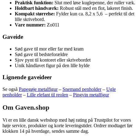
Praktisk funktion:
Slut med løse kuglepenne, der ruller væk.
Holdbart håndværk:
Robust stål med en flot, lakeret finish.
Kompakt størrelse:
Fylder kun ca. 8,2 x 5,6 – perfekt til det
lille skrivebord.
Vare nummer:
Zo011
Gaveide
Sød gave til mor eller far med kram
Sød gave til bedsteforældre
Sjov pynt til kontoret eller skrivebordet
Unik håndlavet figur på den lille hylde
Lignende gaveideer
Se også
Papegøje metalfigur
–
Snemand penholder
–
Ugle
penholder
–
Lille elefant til reolen
–
Pingvin metalfigur
Om Gaven.shop
Vi er en lille dansk webshop med høj rating på Trustpilot for vores
høje service, produkter og korte leveringstider. Ordrer modtaget før
klokken 14 på hverdage, sendes samme dag.