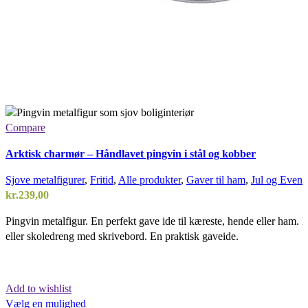
Compare
Arktisk charmør – Håndlavet pingvin i stål og kobber
Sjove metalfigurer
,
Fritid
,
Alle produkter
,
Gaver til ham
,
Jul og Event
kr.
239,00
Pingvin metalfigur. En perfekt gave ide til kæreste, hende eller ham. E
eller skoledreng med skrivebord. En praktisk gaveide.
Add to wishlist
Vælg en mulighed