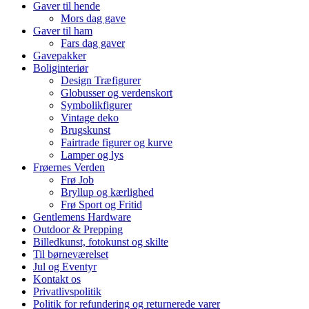
Gaver til hende
Mors dag gave
Gaver til ham
Fars dag gaver
Gavepakker
Boliginteriør
Design Træfigurer
Globusser og verdenskort
Symbolikfigurer
Vintage deko
Brugskunst
Fairtrade figurer og kurve
Lamper og lys
Frøernes Verden
Frø Job
Bryllup og kærlighed
Frø Sport og Fritid
Gentlemens Hardware
Outdoor & Prepping
Billedkunst, fotokunst og skilte
Til børneværelset
Jul og Eventyr
Kontakt os
Privatlivspolitik
Politik for refundering og returnerede varer