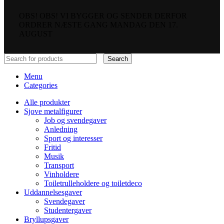
OBS! OBS! VI BYGGER OG SENDER DERFOR
ORDRER NÆSTE GANG MANDAG DEN 17.
AUGUST
Search
Menu
Categories
Alle produkter
Sjove metalfigurer
Job og svendegaver
Anledning
Sport og interesser
Fritid
Musik
Transport
Vinholdere
Toiletrulleholdere og toiletdeco
Uddannelsesgaver
Svendegaver
Studentergaver
Bryllupsgaver