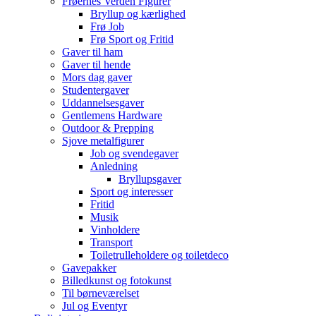
Frøernes Verden Figurer
Bryllup og kærlighed
Frø Job
Frø Sport og Fritid
Gaver til ham
Gaver til hende
Mors dag gaver
Studentergaver
Uddannelsesgaver
Gentlemens Hardware
Outdoor & Prepping
Sjove metalfigurer
Job og svendegaver
Anledning
Bryllupsgaver
Sport og interesser
Fritid
Musik
Vinholdere
Transport
Toiletrulleholdere og toiletdeco
Gavepakker
Billedkunst og fotokunst
Til børneværelset
Jul og Eventyr