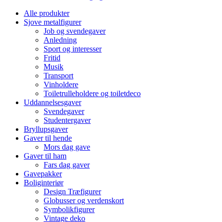
Alle produkter
Sjove metalfigurer
Job og svendegaver
Anledning
Sport og interesser
Fritid
Musik
Transport
Vinholdere
Toiletrulleholdere og toiletdeco
Uddannelsesgaver
Svendegaver
Studentergaver
Bryllupsgaver
Gaver til hende
Mors dag gave
Gaver til ham
Fars dag gaver
Gavepakker
Boliginteriør
Design Træfigurer
Globusser og verdenskort
Symbolikfigurer
Vintage deko