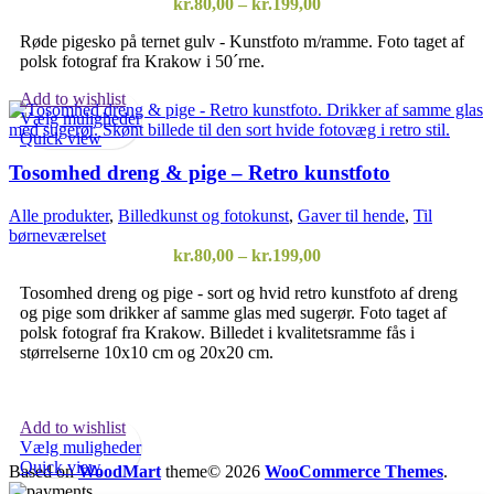
Prisinterval:
kr.
80,00
–
kr.
199,00
kr.80,00
Røde pigesko på ternet gulv - Kunstfoto m/ramme. Foto taget af
til
polsk fotograf fra Krakow i 50´rne.
kr.199,00
Add to wishlist
Dette
Vælg muligheder
vare
Quick view
har
Tosomhed dreng & pige – Retro kunstfoto
flere
varianter.
Alle produkter
,
Billedkunst og fotokunst
,
Gaver til hende
,
Til
Mulighederne
børneværelset
kan
Prisinterval:
kr.
80,00
–
kr.
199,00
vælges
kr.80,00
på
Tosomhed dreng og pige - sort og hvid retro kunstfoto af dreng
til
varesiden
og pige som drikker af samme glas med sugerør. Foto taget af
kr.199,00
polsk fotograf fra Krakow. Billedet i kvalitetsramme fås i
størrelserne 10x10 cm og 20x20 cm.
Add to wishlist
Dette
Vælg muligheder
vare
Quick view
Based on
WoodMart
theme© 2026
WooCommerce Themes
.
har