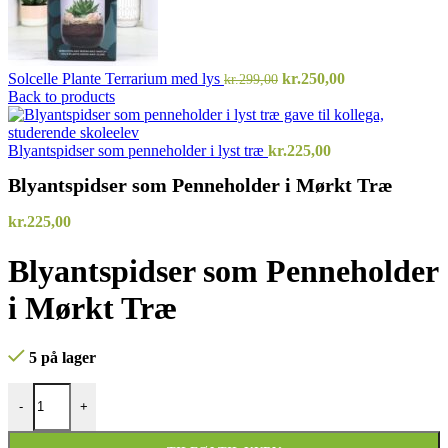
Den
Den
Solcelle Plante Terrarium med lys
kr.
250,00
kr.
299,00
oprindelige
aktuelle
Back to products
pris
pris
var:
er:
kr.299,00.
kr.250,00.
Blyantspidser som penneholder i lyst træ
kr.
225,00
Blyantspidser som Penneholder i Mørkt Træ
kr.
225,00
Blyantspidser som Penneholder
i Mørkt Træ
5 på lager
Blyantspidser som Penneholder i Mørkt Træ antal
-
+