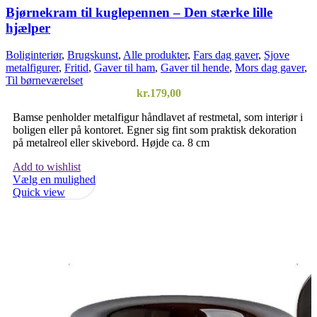
Bjørnekram til kuglepennen – Den stærke lille
hjælper
Boliginteriør
,
Brugskunst
,
Alle produkter
,
Fars dag gaver
,
Sjove
metalfigurer
,
Fritid
,
Gaver til ham
,
Gaver til hende
,
Mors dag gaver
,
Til børneværelset
kr.
179,00
Bamse penholder metalfigur håndlavet af restmetal, som interiør i
boligen eller på kontoret. Egner sig fint som praktisk dekoration
på metalreol eller skivebord. Højde ca. 8 cm
Add to wishlist
Vælg en mulighed
Quick view