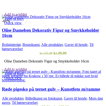
Add to wishlist
Tilføj til kurv
-61%
Quick view
Olise Dameben Dekorativ Figur og Smykkeholder
16cm
Boliginteriør
,
Brugskunst
,
Alle produkter
,
Gaver til hende
,
Til
børneværelset
Den
Den
kr.
49,00
kr.
125,00
oprindelige
aktuelle
Olise Dameben Dekorativ Figur og Smykkeholder 16cm
pris
pris
var:
er:
Add to wishlist
kr.125,00.
kr.49,00.
Tilføj til kurv
Quick view
Røde pigesko på ternet gulv – Kunstfoto m/ramme
Alle produkter
,
Billedkunst og fotokunst
,
Gaver til hende
,
Mors dag
gaver
,
Til børneværelset