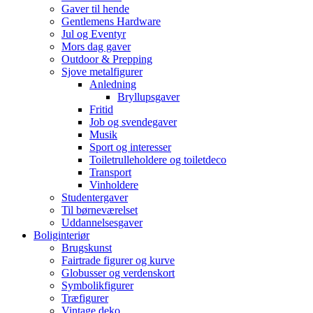
Gaver til hende
Gentlemens Hardware
Jul og Eventyr
Mors dag gaver
Outdoor & Prepping
Sjove metalfigurer
Anledning
Bryllupsgaver
Fritid
Job og svendegaver
Musik
Sport og interesser
Toiletrulleholdere og toiletdeco
Transport
Vinholdere
Studentergaver
Til børneværelset
Uddannelsesgaver
Boliginteriør
Brugskunst
Fairtrade figurer og kurve
Globusser og verdenskort
Symbolikfigurer
Træfigurer
Vintage deko