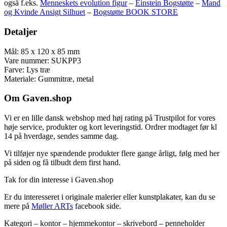
også f.eks.
Menneskets evolution figur
–
Einstein Bogstøtte
–
Mand
og Kvinde Ansigt Silhuet
–
Bogstøtte BOOK STORE
Detaljer
Mål: 85 x 120 x 85 mm
Vare nummer: SUKPP3
Farve: Lys træ
Materiale: Gummitræ, metal
Om Gaven.shop
Vi er en lille dansk webshop med høj rating på Trustpilot for vores
høje service, produkter og kort leveringstid. Ordrer modtaget før kl
14 på hverdage, sendes samme dag.
Vi tilføjer nye spændende produkter flere gange årligt, følg med her
på siden og få tilbudt dem first hand.
Tak for din interesse i Gaven.shop
Er du interesseret i originale malerier eller kunstplakater, kan du se
mere på
Møller ARTs
facebook side.
Kategori – kontor – hjemmekontor – skrivebord – penneholder