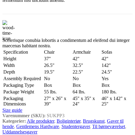
fermentum nisl tincidunt
amentu
.
Scelerisque conubia lobortis a condimentum ad eleifend dui integer
maecenas habitant nostra.
Specification
Chair
Armchair
Sofas
Height
37"
42"
42"
Width
26.5"
32.5"
142"
Depth
19.5"
22.5"
24.5"
Assembly Required
No
No
Yes
Packaging Type
Box
Box
Box
Package Weight
55 lbs.
64 lbs.
180 lbs.
Packaging
27" x 26" x
45" x 35" x
46" x 142" x
Dimensions
39"
24"
25"
Size guide
Varenummer (SKU):
SUKPP3
Kategorier:
Alle produkter
,
Boliginteriør
,
Brugskunst
,
Gaver til
hende
,
Gentlemens Hardware
,
Studentergaver
,
Til børneværelset
,
Uddannelsesgaver