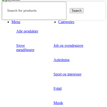
flere
varianter.
Search
Mulighederne
kan
vælges
Menu
Categories
på
varesiden
Alle produkter
Sjove
Job og svendegaver
metalfigurer
Anledning
Sport og interesser
Fritid
Musik