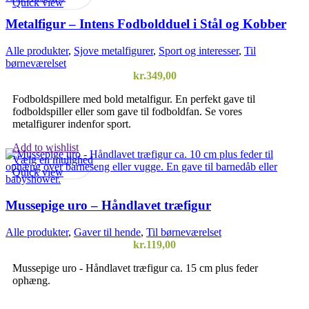
Quick view
Metalfigur – Intens Fodboldduel i Stål og Kobber
Alle produkter
,
Sjove metalfigurer
,
Sport og interesser
,
Til
børneværelset
kr.
349,00
Fodboldspillere med bold metalfigur. En perfekt gave til
fodboldspiller eller som gave til fodboldfan. Se vores
metalfigurer indenfor sport.
Add to wishlist
Vælg en mulighed
Quick view
Mussepige uro – Håndlavet træfigur
Alle produkter
,
Gaver til hende
,
Til børneværelset
kr.
119,00
Mussepige uro - Håndlavet træfigur ca. 15 cm plus feder
ophæng.