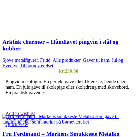
Arktisk charmør – Håndlavet pingvin i stål og
kobber
Sjove metalfigurer
,
Fritid
,
Alle produkter
,
Gaver til ham
,
Jul og
Eventyr
,
Til børneværelset
kr.
239,00
Pingvin metalfigur. En perfekt gave ide til kæreste, hende eller
ham. En jule gave til skolepige eller skoledreng med skrivebord.
En praktisk gaveide.
Add to wishlist
Vælg en mulighed
Quick view
Fru Ferdinand – Markens Smukkeste Metalko