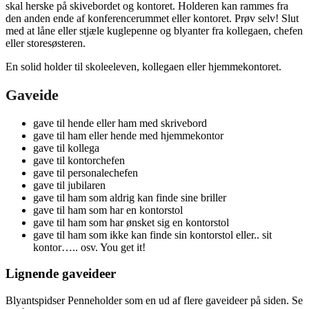
skal herske på skivebordet og kontoret. Holderen kan rammes fra
den anden ende af konferencerummet eller kontoret. Prøv selv! Slut
med at låne eller stjæle kuglepenne og blyanter fra kollegaen, chefen
eller storesøsteren.
En solid holder til skoleeleven, kollegaen eller hjemmekontoret.
Gaveide
gave til hende eller ham med skrivebord
gave til ham eller hende med hjemmekontor
gave til kollega
gave til kontorchefen
gave til personalechefen
gave til jubilaren
gave til ham som aldrig kan finde sine briller
gave til ham som har en kontorstol
gave til ham som har ønsket sig en kontorstol
gave til ham som ikke kan finde sin kontorstol eller.. sit
kontor….. osv. You get it!
Lignende gaveideer
Blyantspidser Penneholder som en ud af flere gaveideer på siden. Se