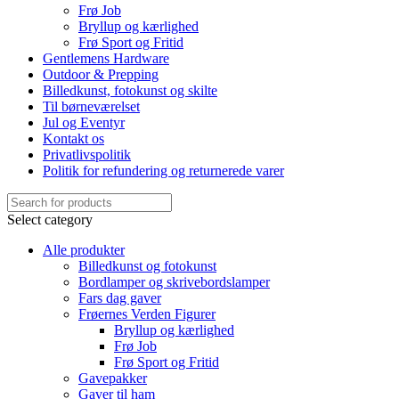
Frø Job
Bryllup og kærlighed
Frø Sport og Fritid
Gentlemens Hardware
Outdoor & Prepping
Billedkunst, fotokunst og skilte
Til børneværelset
Jul og Eventyr
Kontakt os
Privatlivspolitik
Politik for refundering og returnerede varer
Select category
Alle produkter
Billedkunst og fotokunst
Bordlamper og skrivebordslamper
Fars dag gaver
Frøernes Verden Figurer
Bryllup og kærlighed
Frø Job
Frø Sport og Fritid
Gavepakker
Gaver til ham