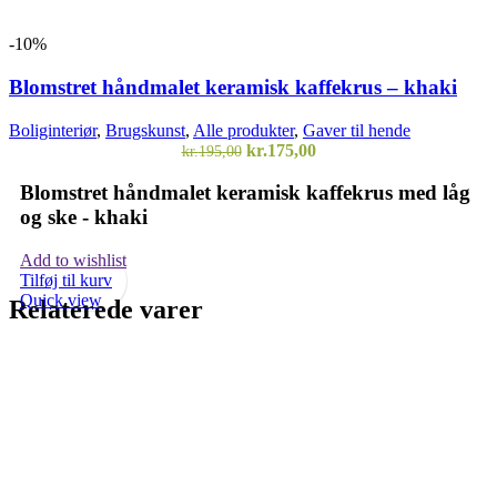
-10%
Blomstret håndmalet keramisk kaffekrus – khaki
Boliginteriør
,
Brugskunst
,
Alle produkter
,
Gaver til hende
Den
Den
kr.
175,00
kr.
195,00
oprindelige
aktuelle
pris
pris
Blomstret håndmalet keramisk kaffekrus med låg
var:
er:
og ske - khaki
kr.195,00.
kr.175,00.
Add to wishlist
Tilføj til kurv
Quick view
Relaterede varer