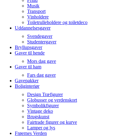
Fritid
Musik
Transport
Vinholdere
Toiletrulleholdere og toiletdeco
Uddannelsesgaver
Svendegaver
Studentergaver
Bryllupsgaver
Gaver til hende
Mors dag gave
Gaver til ham
Fars dag gaver
Gavepakker
Boliginteriør
Design Træfigurer
Globusser og verdenskort
Symbolikfigurer
Vintage deko
Brugskunst
Fairtrade figurer og kurve
Lamper og lys
Frøernes Verden