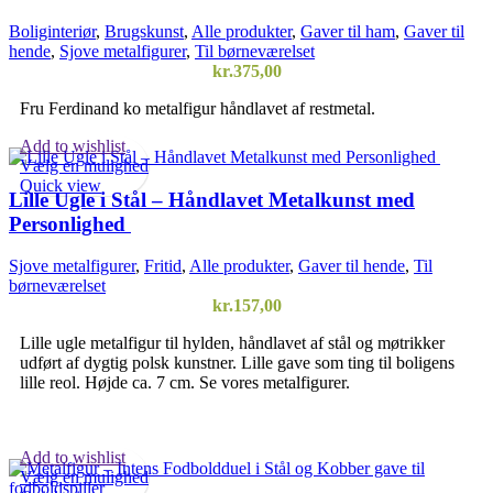
Boliginteriør
,
Brugskunst
,
Alle produkter
,
Gaver til ham
,
Gaver til
hende
,
Sjove metalfigurer
,
Til børneværelset
kr.
375,00
Fru Ferdinand ko metalfigur håndlavet af restmetal.
Add to wishlist
Vælg en mulighed
Quick view
Lille Ugle i Stål – Håndlavet Metalkunst med
Personlighed
Sjove metalfigurer
,
Fritid
,
Alle produkter
,
Gaver til hende
,
Til
børneværelset
kr.
157,00
Lille ugle metalfigur til hylden, håndlavet af stål og møtrikker
udført af dygtig polsk kunstner. Lille gave som ting til boligens
lille reol. Højde ca. 7 cm. Se vores metalfigurer.
Add to wishlist
Vælg en mulighed