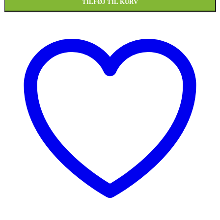
TILFØJ TIL KURV