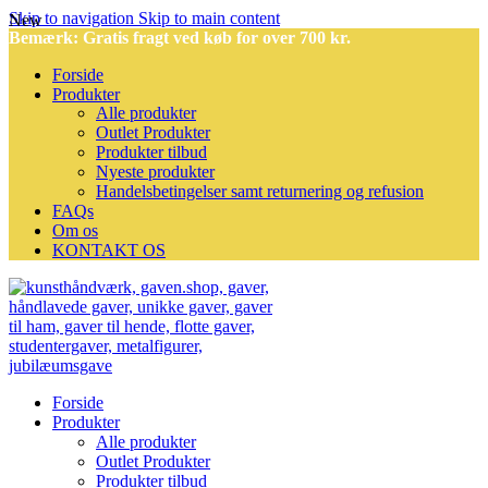
Skip to navigation
Skip to main content
New
Bemærk: Gratis fragt ved køb for over 700 kr.
Forside
Produkter
Alle produkter
Outlet Produkter
Produkter tilbud
Nyeste produkter
Handelsbetingelser samt returnering og refusion
FAQs
Om os
KONTAKT OS
Forside
Produkter
Alle produkter
Outlet Produkter
Produkter tilbud