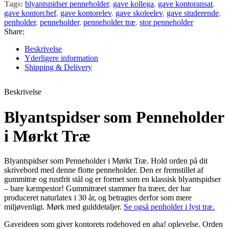
Tags:
blyantspidser penneholder
,
gave kollega
,
gave kontoransat
,
gave kontorchef
,
gave kontorelev
,
gave skoleelev
,
gave studerende
,
penholder
,
penneholder
,
penneholder træ
,
stor penneholder
Share:
Beskrivelse
Yderligere information
Shipping & Delivery
Beskrivelse
Blyantspidser som Penneholder
i Mørkt Træ
Blyantspidser som Penneholder i Mørkt Træ. Hold orden på dit
skrivebord med denne flotte penneholder. Den er fremstillet af
gummitræ og rustfrit stål og er formet som en klassisk blyantspidser
– bare kæmpestor! Gummitræet stammer fra træer, der har
produceret naturlatex i 30 år, og betragtes derfor som mere
miljøvenligt. Mørk med gulddetaljer.
Se også penholder i lyst træ.
Gaveideen som giver kontorets rodehoved en aha! oplevelse. Orden