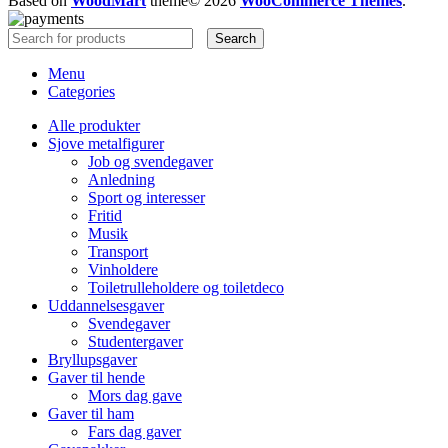
Based on
WoodMart
theme© 2026
WooCommerce Themes
.
Quick view
Search
Menu
Categories
Alle produkter
Sjove metalfigurer
Job og svendegaver
Anledning
Sport og interesser
Fritid
Musik
Transport
Vinholdere
Toiletrulleholdere og toiletdeco
Uddannelsesgaver
Svendegaver
Studentergaver
Bryllupsgaver
Gaver til hende
Mors dag gave
Gaver til ham
Fars dag gaver