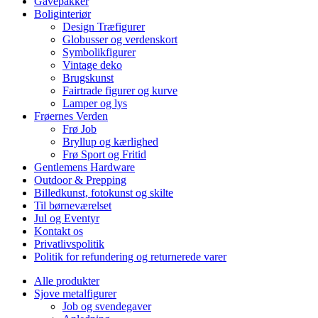
Gavepakker
Boliginteriør
Design Træfigurer
Globusser og verdenskort
Symbolikfigurer
Vintage deko
Brugskunst
Fairtrade figurer og kurve
Lamper og lys
Frøernes Verden
Frø Job
Bryllup og kærlighed
Frø Sport og Fritid
Gentlemens Hardware
Outdoor & Prepping
Billedkunst, fotokunst og skilte
Til børneværelset
Jul og Eventyr
Kontakt os
Privatlivspolitik
Politik for refundering og returnerede varer
Alle produkter
Sjove metalfigurer
Job og svendegaver