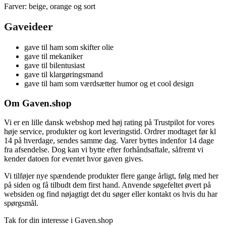
Farver: beige, orange og sort
Gaveideer
gave til ham som skifter olie
gave til mekaniker
gave til bilentusiast
gave til klargøringsmand
gave til ham som værdsætter humor og et cool design
Om Gaven.shop
Vi er en lille dansk webshop med høj rating på Trustpilot for vores
høje service, produkter og kort leveringstid. Ordrer modtaget før kl
14 på hverdage, sendes samme dag. Varer byttes indenfor 14 dage
fra afsendelse. Dog kan vi bytte efter forhåndsaftale, såfremt vi
kender datoen for eventet hvor gaven gives.
Vi tilføjer nye spændende produkter flere gange årligt, følg med her
på siden og få tilbudt dem first hand. Anvende søgefeltet øvert på
websiden og find nøjagtigt det du søger eller kontakt os hvis du har
spørgsmål.
Tak for din interesse i Gaven.shop