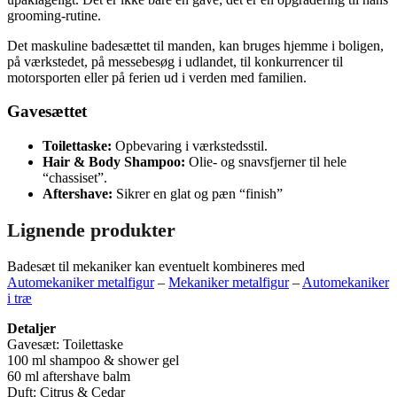
grooming-rutine.
Det maskuline badesættet til manden, kan bruges hjemme i boligen,
på værkstedet, på messebesøg i udlandet, til konkurrencer til
motorsporten eller på ferien ud i verden med familien.
Gavesættet
Toilettaske:
Opbevaring i værkstedsstil.
Hair & Body Shampoo:
Olie- og snavsfjerner til hele
“chassiset”.
Aftershave:
Sikrer en glat og pæn “finish”
Lignende produkter
Badesæt til mekaniker kan eventuelt kombineres med
Automekaniker metalfigur
–
Mekaniker metalfigur
–
Automekaniker
i træ
Detaljer
Gavesæt: Toilettaske
100 ml shampoo & shower gel
60 ml aftershave balm
Duft: Citrus & Cedar