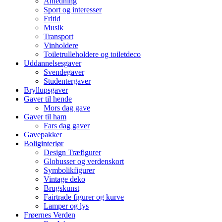
Anledning
Sport og interesser
Fritid
Musik
Transport
Vinholdere
Toiletrulleholdere og toiletdeco
Uddannelsesgaver
Svendegaver
Studentergaver
Bryllupsgaver
Gaver til hende
Mors dag gave
Gaver til ham
Fars dag gaver
Gavepakker
Boliginteriør
Design Træfigurer
Globusser og verdenskort
Symbolikfigurer
Vintage deko
Brugskunst
Fairtrade figurer og kurve
Lamper og lys
Frøernes Verden