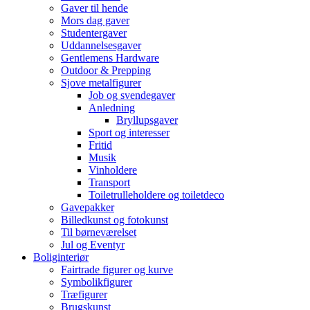
Gaver til hende
Mors dag gaver
Studentergaver
Uddannelsesgaver
Gentlemens Hardware
Outdoor & Prepping
Sjove metalfigurer
Job og svendegaver
Anledning
Bryllupsgaver
Sport og interesser
Fritid
Musik
Vinholdere
Transport
Toiletrulleholdere og toiletdeco
Gavepakker
Billedkunst og fotokunst
Til børneværelset
Jul og Eventyr
Boliginteriør
Fairtrade figurer og kurve
Symbolikfigurer
Træfigurer
Brugskunst