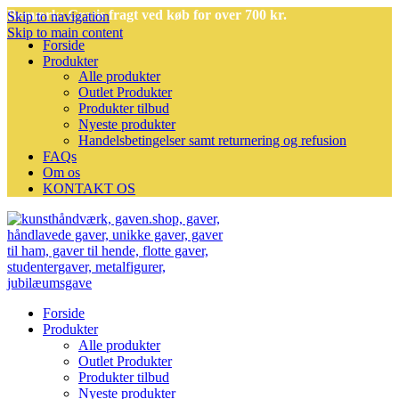
Bemærk: Gratis fragt ved køb for over 700 kr.
Skip to navigation
Skip to main content
Forside
Produkter
Alle produkter
Outlet Produkter
Produkter tilbud
Nyeste produkter
Handelsbetingelser samt returnering og refusion
FAQs
Om os
KONTAKT OS
Forside
Produkter
Alle produkter
Outlet Produkter
Produkter tilbud
Nyeste produkter