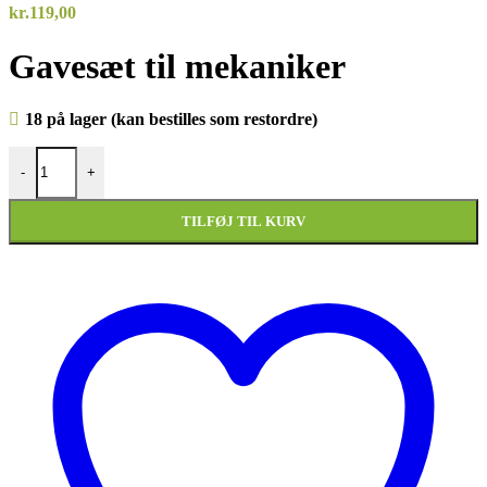
kr.
119,00
Gavesæt til mekaniker
18 på lager (kan bestilles som restordre)
Gavesæt MEKANIKER BATH & BODY SERVICE med toilettaske a
-
+
TILFØJ TIL KURV