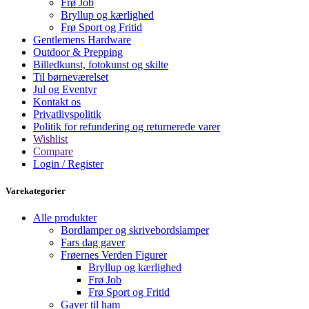
Frø Job
Bryllup og kærlighed
Frø Sport og Fritid
Gentlemens Hardware
Outdoor & Prepping
Billedkunst, fotokunst og skilte
Til børneværelset
Jul og Eventyr
Kontakt os
Privatlivspolitik
Politik for refundering og returnerede varer
Wishlist
Compare
Login / Register
Varekategorier
Alle produkter
Bordlamper og skrivebordslamper
Fars dag gaver
Frøernes Verden Figurer
Bryllup og kærlighed
Frø Job
Frø Sport og Fritid
Gaver til ham