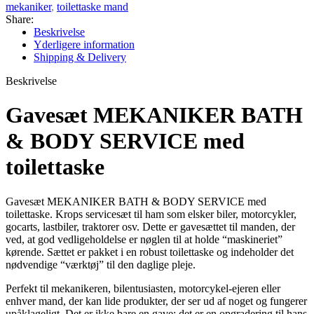
mekaniker
,
toilettaske mand
Share:
Beskrivelse
Yderligere information
Shipping & Delivery
Beskrivelse
Gavesæt MEKANIKER BATH
& BODY SERVICE med
toilettaske
Gavesæt MEKANIKER BATH & BODY SERVICE med
toilettaske. Krops servicesæt til ham som elsker biler, motorcykler,
gocarts, lastbiler, traktorer osv. Dette er gavesættet til manden, der
ved, at god vedligeholdelse er nøglen til at holde “maskineriet”
kørende. Sættet er pakket i en robust toilettaske og indeholder det
nødvendige “værktøj” til den daglige pleje.
Perfekt til mekanikeren, bilentusiasten, motorcykel-ejeren eller
enhver mand, der kan lide produkter, der ser ud af noget og fungerer
upåklageligt. Det er ikke bare en gave; det er en opgradering til hans