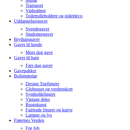
Musik
Transport
Vinholdere
Toiletrulleholdere og toiletdeco
Uddannelsesgaver
Svendegaver
Studentergaver
Bryllupsgaver
Gaver til hende
Mors dag gave
Gaver til ham
Fars dag gaver
Gavepakker
Boliginteriør
Design Træfigurer
Globusser og verdenskort
Symbolikfigurer
Vintage deko
Brugskunst
Fairtrade figurer og kurve
Lamper og lys
Frøernes Verden
Frø Job