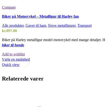
Compare
Biker på Motorcykel – Metalfigur til Harley fan
Alle produkter
,
Gaver til ham
,
Sjove metalfigurer
,
Transport
kr.
897,00
Biker på Harley metalfigur model motorcykel med mange detaljer. Hu
biker til hende
Add to wishlist
Vælg en mulighed
Quick view
Relaterede varer