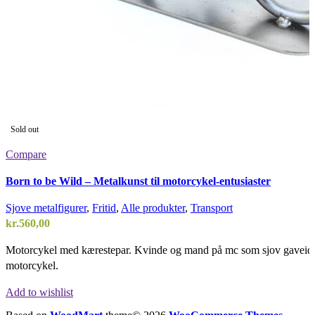
Sold out
Compare
Born to be Wild – Metalkunst til motorcykel-entusiaster
Sjove metalfigurer
,
Fritid
,
Alle produkter
,
Transport
kr.
560,00
Motorcykel med kærestepar. Kvinde og mand på mc som sjov gaveide
motorcykel.
Add to wishlist
Læs mere