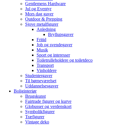
Gentlemens Hardware
Jul og Eventyr
Mors dag gaver
Outdoor & Prepping
Sjove metalfigurer
Anledning
Bryllupsgaver
Fritid
Job og svendegaver
Musik
Sport og interesser
Toiletrulleholdere og toiletdeco
Transport
Vinholdere
Studentergaver
Til børneværelset
Uddannelsesgaver
Boliginteriør
Brugskunst
Fairtrade figurer og kurve
Globusser og verdenskort
Symbolikfigurer
Træfigurer
Vintage deko