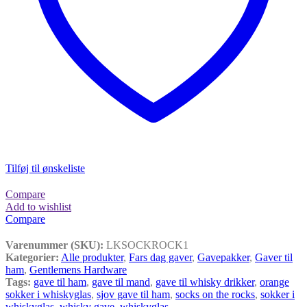
Tilføj til ønskeliste
Compare
Add to wishlist
Compare
Varenummer (SKU):
LKSOCKROCK1
Kategorier:
Alle produkter
,
Fars dag gaver
,
Gavepakker
,
Gaver til
ham
,
Gentlemens Hardware
Tags:
gave til ham
,
gave til mand
,
gave til whisky drikker
,
orange
sokker i whiskyglas
,
sjov gave til ham
,
socks on the rocks
,
sokker i
whiskyglas
,
whisky gave
,
whiskyglas