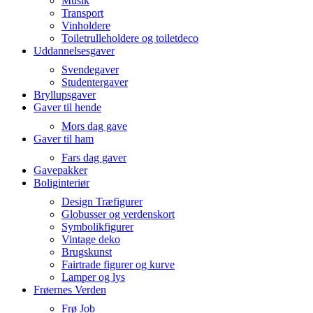
Musik
Transport
Vinholdere
Toiletrulleholdere og toiletdeco
Uddannelsesgaver
Svendegaver
Studentergaver
Bryllupsgaver
Gaver til hende
Mors dag gave
Gaver til ham
Fars dag gaver
Gavepakker
Boliginteriør
Design Træfigurer
Globusser og verdenskort
Symbolikfigurer
Vintage deko
Brugskunst
Fairtrade figurer og kurve
Lamper og lys
Frøernes Verden
Frø Job