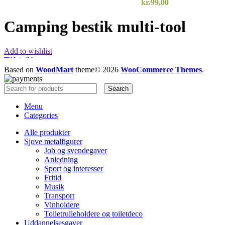
kr.
99,00
Camping bestik multi-tool
Add to wishlist
Tilføj til kurv
Quick view
Based on
WoodMart
theme© 2026
WooCommerce Themes
.
Search
Menu
Categories
Alle produkter
Sjove metalfigurer
Job og svendegaver
Anledning
Sport og interesser
Fritid
Musik
Transport
Vinholdere
Toiletrulleholdere og toiletdeco
Uddannelsesgaver