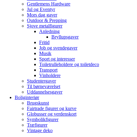
Gentlemens Hardware
Jul og Eventyr
Mors dag gaver
Outdoor & Prepping
Sjove metalfigurer
Anledning
Bryllupsgaver
Fritid
Job og svendegaver
Musik
Sport og interesser
Toiletrulleholdere og toiletdeco
Transport
Vinholdere
Studentergaver
Til børneværelset
Uddannelsesgaver
Boliginteriør
Brugskunst
Fairtrade figurer og kurve
Globusser og verdenskort
Symbolikfigurer
Træfigurer
Vintage deko