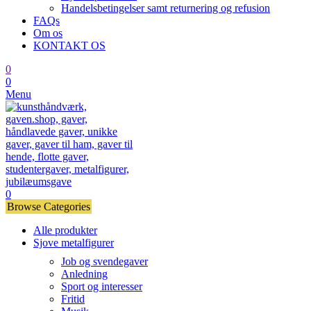
Handelsbetingelser samt returnering og refusion
FAQs
Om os
KONTAKT OS
0
0
Menu
0
Browse Categories
Alle produkter
Sjove metalfigurer
Job og svendegaver
Anledning
Sport og interesser
Fritid