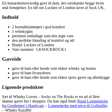
En bemærkelsesværdig gave til dem, der værdsætter begge livets
små fornøjelser. En idé om Luckies of London lavet af Suck UK.
Indhold
2 bomuldsstrømper i god komfort
1 whiskyglas
premium emballage som den ægte vare
den perfekte blanding af komfort og stil
Brand: Luckies of London
Vare nummer: LKSOCKROCK1
Gaveide
gave til ham eller hende som elsker whisky og humor
gave til ham livsnyderen
gave til ham eller hende som elsker sjove gaver og aftenhygge
Lignende produkter
Sæt til Whisky Lovers – Socks on The Rocks er en ud af flere
skønne gaver her i shoppen. Du kan også finde
Rund Lommelærke
fra Gentlemen´s Hardware
–
Lommelærke med pivot til Golfspiller
– Whisky Karaffel