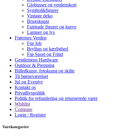
Globusser og verdenskort
Symbolikfigurer
Vintage deko
Brugskunst
Fairtrade figurer og kurve
Lamper og lys
Frøernes Verden
Frø Job
Bryllup og kærlighed
Frø Sport og Fritid
Gentlemens Hardware
Outdoor & Prepping
Billedkunst, fotokunst og skilte
Til børneværelset
Jul og Eventyr
Kontakt os
Privatlivspolitik
Politik for refundering og returnerede varer
Wishlist
Compare
Login / Register
Varekategorier