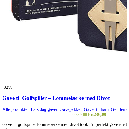
-32%
Gave til Golfspiller – Lommelærke med Divot
Alle produkter
,
Fars dag gaver
,
Gavepakker
,
Gaver til ham
,
Gentleme
Den
Den
kr.
236,00
kr.
349,00
oprindelige
aktuelle
Gave til golfspiller lommelærke med divot tool. En perfekt gave ide til 
pris
pris