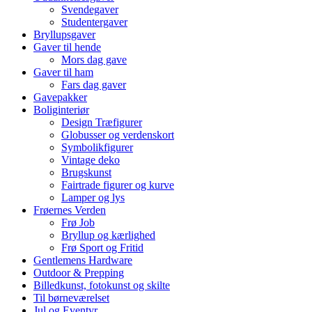
Svendegaver
Studentergaver
Bryllupsgaver
Gaver til hende
Mors dag gave
Gaver til ham
Fars dag gaver
Gavepakker
Boliginteriør
Design Træfigurer
Globusser og verdenskort
Symbolikfigurer
Vintage deko
Brugskunst
Fairtrade figurer og kurve
Lamper og lys
Frøernes Verden
Frø Job
Bryllup og kærlighed
Frø Sport og Fritid
Gentlemens Hardware
Outdoor & Prepping
Billedkunst, fotokunst og skilte
Til børneværelset
Jul og Eventyr