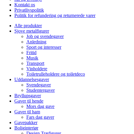
Kontakt os
Privatlivspolitik
Politik for refundering og returnerede varer
Alle produkter
Sjove metalfigurer
Job og svendegaver
Anledning
Sport og interesser
Fritid
Musik
Transport
Vinholdere
Toiletrulleholdere og toiletdeco
Uddannelsesgaver
Svendegaver
Studentergaver
Bryllupsgaver
Gaver til hende
Mors dag gave
Gaver til ham
Fars dag gaver
Gavepakker
Boliginteriør
Design Træfigurer