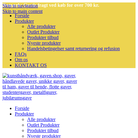
Bemærk: Gratis fragt ved køb for over 700 kr.
Skip to navigation
Skip to main content
Forside
Produkter
Alle produkter
Outlet Produkter
Produkter tilbud
Nyeste produkter
Handelsbetingelser samt returnering og refusion
FAQs
Om os
KONTAKT OS
Forside
Produkter
Alle produkter
Outlet Produkter
Produkter tilbud
Nyeste produkter