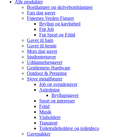
Alle produkter
Bordlamper og skrivebordslamper
Fars dag gaver
Frøernes Verden Figurer
Bryllup og kærlighed
Frø Job
Frø Sport og Fritid
Gaver til ham
Gaver til hende
Mors dag gaver
Studentergaver
Uddannelsesgaver
Gentlemens Hardware
Outdoor & Prepping
Sjove metalfigurer
Job og svendegaver
Anledning
Bryllupsgaver
Sport og interesser
Fritid
Musik
Vinholdere
Transport
Toiletrulleholdere og toiletdeco
Gavepakker