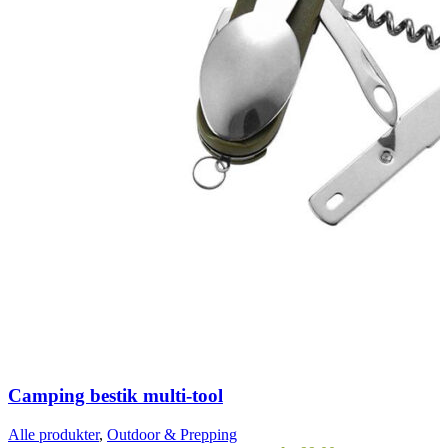
Camping bestik multi-tool
Alle produkter
,
Outdoor & Prepping