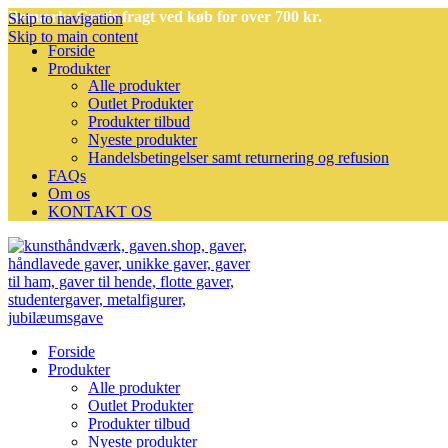
Bemærk: Gratis fragt ved køb for over 700 kr.
Skip to navigation
Skip to main content
Forside
Produkter
Alle produkter
Outlet Produkter
Produkter tilbud
Nyeste produkter
Handelsbetingelser samt returnering og refusion
FAQs
Om os
KONTAKT OS
Forside
Produkter
Alle produkter
Outlet Produkter
Produkter tilbud
Nyeste produkter