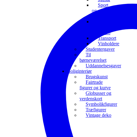
Sport
og
interesser
Toiletrulleholdere
og
toiletdeco
Transport
Vinholdere
Studentergaver
Til
børneværelset
Uddannelsesgaver
Boliginteriør
Brugskunst
Fairtrade
figurer og kurve
Globusser og
verdenskort
Symbolikfigurer
Træfigurer
Vintage deko