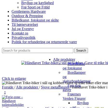
Bryllup og kærlighed
Frø Sport og Fritid
Gentlemens Hardware
Outdoor & Prepping
Billedkunst, fotokunst og skilte
Til børneværelset
Jul og Eventyr
Kontakt os
Privatlivspolitik
Politik for refundering og returnerede varer
Search
Alle produkter
Billedkunst
og fotokunst
Bordlamper
og
Click to enlarge
skrivebordslamper
Fars dag
Forside
/
Alle produkter
/
Sjove metalfigurer
/
Håndlavet Trike-biker i
gaver
Frøernes
Verden Figurer
Bryllup
og