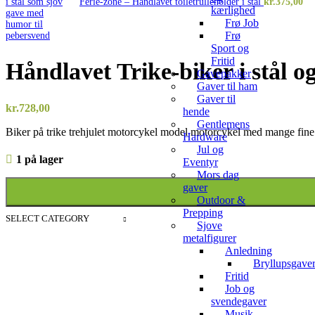
Ferie-zone – Håndlavet toiletrulleholder i stål
kr.
375,00
kærlighed
Frø Job
Frø
Sport og
Fritid
Håndlavet Trike-biker i stål o
Gavepakker
Gaver til ham
Gaver til
kr.
728,00
hende
Gentlemens
Biker på trike trehjulet motorcykel model motorcykel med mange fine 
Hardware
Jul og
1 på lager
Eventyr
Mors dag
gaver
Outdoor &
Prepping
SELECT CATEGORY
Sjove
metalfigurer
Anledning
Bryllupsgave
Fritid
Job og
svendegaver
Musik