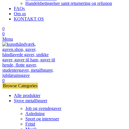
Handelsbetingelser samt returnering og refusion
FAQs
Om os
KONTAKT OS
0
0
Menu
0
Browse Categories
Alle produkter
Sjove metalfigurer
Job og svendegaver
Anledning
Sport og interesser
Fritid