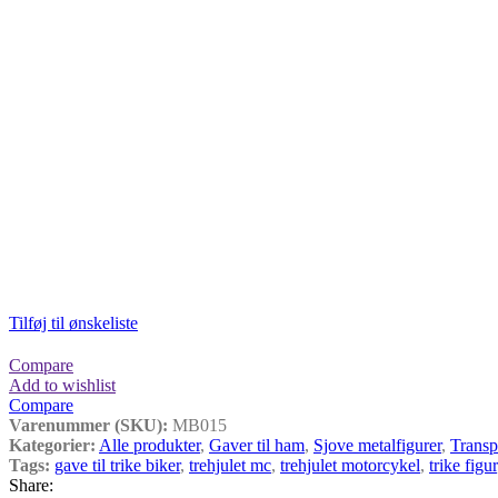
Tilføj til ønskeliste
Compare
Add to wishlist
Compare
Varenummer (SKU):
MB015
Kategorier:
Alle produkter
,
Gaver til ham
,
Sjove metalfigurer
,
Transp
Tags:
gave til trike biker
,
trehjulet mc
,
trehjulet motorcykel
,
trike figur
Share: