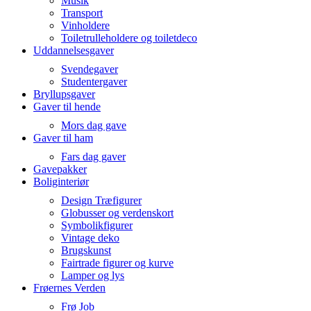
Musik
Transport
Vinholdere
Toiletrulleholdere og toiletdeco
Uddannelsesgaver
Svendegaver
Studentergaver
Bryllupsgaver
Gaver til hende
Mors dag gave
Gaver til ham
Fars dag gaver
Gavepakker
Boliginteriør
Design Træfigurer
Globusser og verdenskort
Symbolikfigurer
Vintage deko
Brugskunst
Fairtrade figurer og kurve
Lamper og lys
Frøernes Verden
Frø Job