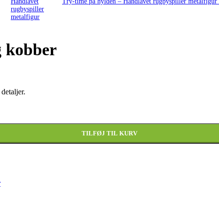
Try-time på hylden – Håndlavet rugbyspiller metalfigur
g kobber
detaljer.
TILFØJ TIL KURV
r