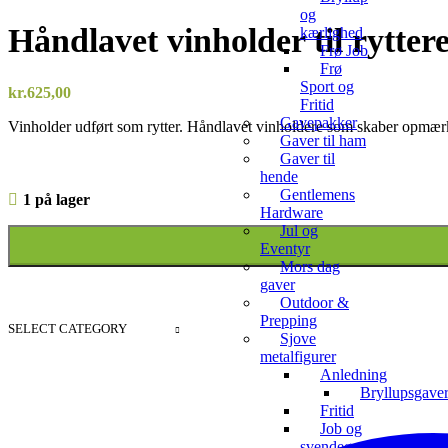
og
Håndlavet vinholder til rytter
kærlighed
Frø Job
Frø
Sport og
kr.
625,00
Fritid
Gavepakker
Vinholder udført som rytter. Håndlavet vinholdere som skaber opmærk
Gaver til ham
Gaver til
hende
Gentlemens
1 på lager
Hardware
Jul og
Eventyr
Mors dag
gaver
Outdoor &
Prepping
SELECT CATEGORY
Sjove
metalfigurer
Anledning
Bryllupsgave
Fritid
Job og
svendegaver