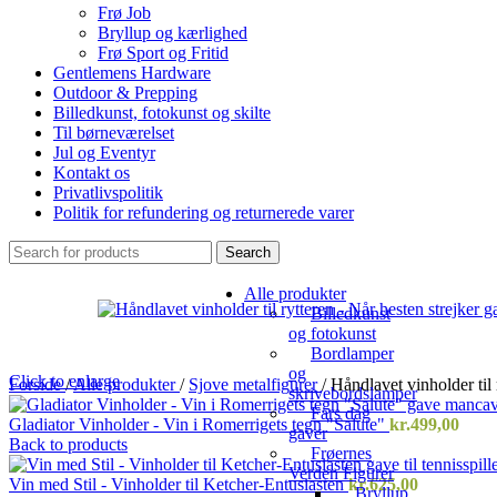
Frø Job
Bryllup og kærlighed
Frø Sport og Fritid
Gentlemens Hardware
Outdoor & Prepping
Billedkunst, fotokunst og skilte
Til børneværelset
Jul og Eventyr
Kontakt os
Privatlivspolitik
Politik for refundering og returnerede varer
Search
Alle produkter
Billedkunst
og fotokunst
Bordlamper
og
Click to enlarge
Forside
/
Alle produkter
/
Sjove metalfigurer
/
Håndlavet vinholder til 
skrivebordslamper
Fars dag
Gladiator Vinholder - Vin i Romerrigets tegn "Salute"
kr.
499,00
gaver
Back to products
Frøernes
Verden Figurer
Vin med Stil - Vinholder til Ketcher-Entusiasten
kr.
625,00
Bryllup