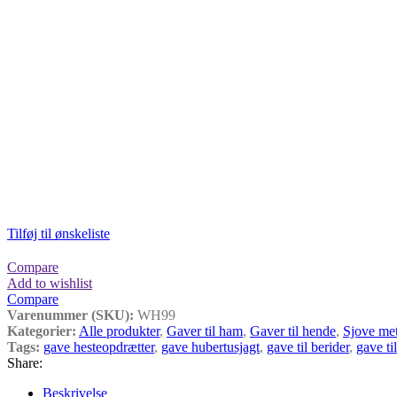
Tilføj til ønskeliste
Compare
Add to wishlist
Compare
Varenummer (SKU):
WH99
Kategorier:
Alle produkter
,
Gaver til ham
,
Gaver til hende
,
Sjove met
Tags:
gave hesteopdrætter
,
gave hubertusjagt
,
gave til berider
,
gave ti
Share:
Beskrivelse