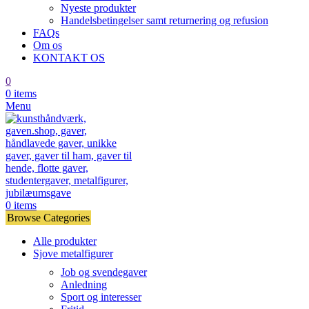
Nyeste produkter
Handelsbetingelser samt returnering og refusion
FAQs
Om os
KONTAKT OS
0
0
items
Menu
0
items
Browse Categories
Alle produkter
Sjove metalfigurer
Job og svendegaver
Anledning
Sport og interesser