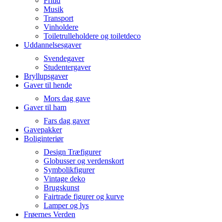
Fritid
Musik
Transport
Vinholdere
Toiletrulleholdere og toiletdeco
Uddannelsesgaver
Svendegaver
Studentergaver
Bryllupsgaver
Gaver til hende
Mors dag gave
Gaver til ham
Fars dag gaver
Gavepakker
Boliginteriør
Design Træfigurer
Globusser og verdenskort
Symbolikfigurer
Vintage deko
Brugskunst
Fairtrade figurer og kurve
Lamper og lys
Frøernes Verden