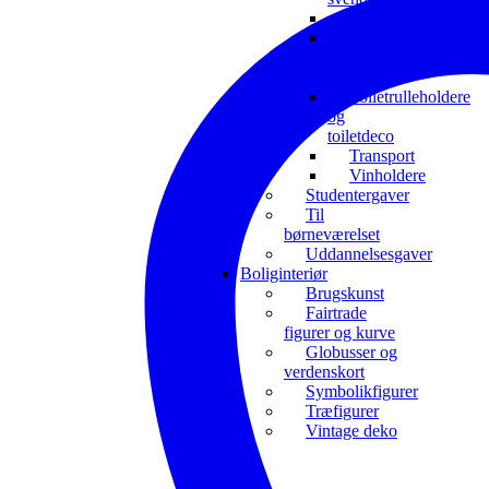
Musik
Sport
og
interesser
Toiletrulleholdere
og
toiletdeco
Transport
Vinholdere
Studentergaver
Til
børneværelset
Uddannelsesgaver
Boliginteriør
Brugskunst
Fairtrade
figurer og kurve
Globusser og
verdenskort
Symbolikfigurer
Træfigurer
Vintage deko