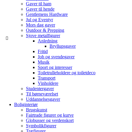
Gaver til ham
Gaver til hende
Gentlemens Hardware
Jul og Eventyr
Mors dag gaver
Outdoor & Prepping
Sjove metalfigurer
Anledning
Bryllupsgaver
Fritid
Job og svendegaver
Musik
Sport og interesser
Toiletrulleholdere og toiletdeco
Transport
Vinholdere
Studentergaver
Til børneværelset
Uddannelsesgaver
Boliginteriør
Brugskunst
Fairtrade figurer og kurve
Globusser og verdenskort
Symbolikfigurer
Træfigurer