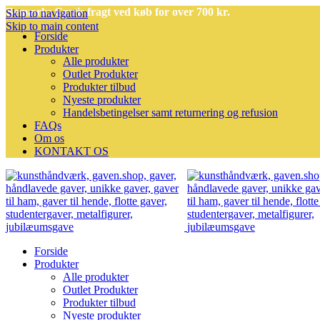
Bemærk: Gratis fragt ved køb for over 700 kr.
Skip to navigation
Skip to main content
Forside
Produkter
Alle produkter
Outlet Produkter
Produkter tilbud
Nyeste produkter
Handelsbetingelser samt returnering og refusion
FAQs
Om os
KONTAKT OS
Forside
Produkter
Alle produkter
Outlet Produkter
Produkter tilbud
Nyeste produkter