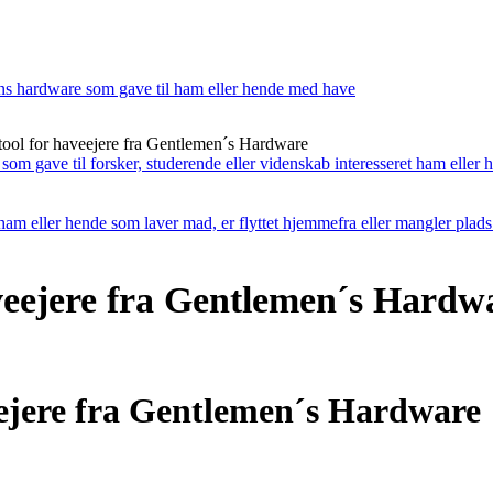
tool for haveejere fra Gentlemen´s Hardware
e
00.
aveejere fra Gentlemen´s Hardw
eejere fra Gentlemen´s Hardware