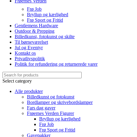
Frøernes Verden
Frø Job
Bryllup og kærlighed
Frø Sport og Fritid
Gentlemens Hardware
Outdoor & Prepping
Billedkunst, fotokunst og skilte
Til børneværelset
Jul og Eventyr
Kontakt os
Privatlivspolitik
Politik for refundering og returnerede varer
Select category
Alle produkter
Billedkunst og fotokunst
Bordlamper og skrivebordslamper
Fars dag gaver
Frøernes Verden Figurer
Bryllup og kærlighed
Frø Job
Frø Sport og Fritid
Gavepakker