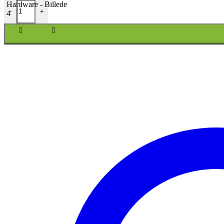
Havesaks og multi-tool for haveejere fra Gentlemen´s Hardware antal
-
+