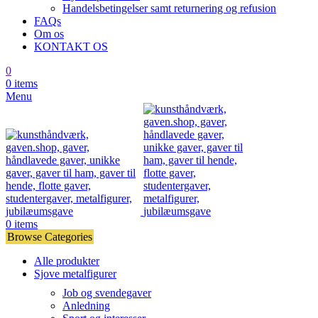
Handelsbetingelser samt returnering og refusion
FAQs
Om os
KONTAKT OS
0
0
items
Menu
0
items
Browse Categories
Alle produkter
Sjove metalfigurer
Job og svendegaver
Anledning