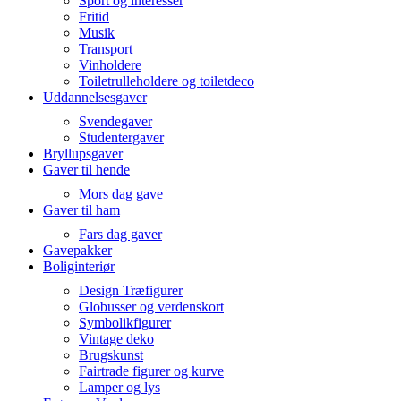
Sport og interesser
Fritid
Musik
Transport
Vinholdere
Toiletrulleholdere og toiletdeco
Uddannelsesgaver
Svendegaver
Studentergaver
Bryllupsgaver
Gaver til hende
Mors dag gave
Gaver til ham
Fars dag gaver
Gavepakker
Boliginteriør
Design Træfigurer
Globusser og verdenskort
Symbolikfigurer
Vintage deko
Brugskunst
Fairtrade figurer og kurve
Lamper og lys