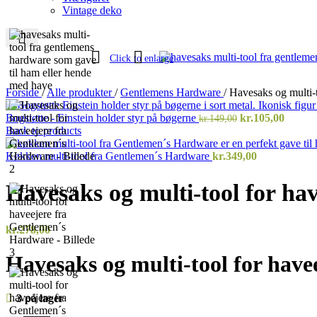
Vintage deko
Click to enlarge
Forside
/
Alle produkter
/
Gentlemens Hardware
/
Havesaks og multi-
Den
Den
Bogstøtte - Einstein holder styr på bøgerne
kr.
105,00
kr.
149,00
oprindelige
aktuell
Back to products
pris
pris
var:
er:
Køkken multi-tool fra Gentlemen´s Hardware
kr.
349,00
kr.149,00.
kr.105,
Havesaks og multi-tool for h
kr.
278,00
Havesaks og multi-tool for hav
3 på lager