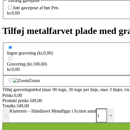
Tilvælg gavepose
Jute gavepose af hør
Pris
kr.
0,00
Tilføj metalfarvet plade med gr
Ingen gravering
(kr.0,00)
Gravering
(kr.100,00)
kr.
0,00
Zoom
Tilføj graveringstekst (max 90 tegn, 30 tegn per linje, max 3 linjer, vi
Pris
kr.
0,00
Produkt pris
kr.
349,00
Total
kr.
349,00
Klatreren – Håndlavet Metalfigur i Action antal
-
+