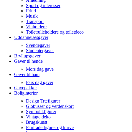
Anledning
Sport og interesser
Fritid
Musik
Transport
Vinholdere
Toiletrulleholdere og toiletdeco
Uddannelsesgaver
Svendegaver
Studentergaver
Bryllupsgaver
Gaver til hende
Mors dag gave
Gaver til ham
Fars dag gaver
Gavepakker
Boliginteriør
Design Træfigurer
Globusser og verdenskort
Symbolikfigurer
Vintage deko
Brugskunst
Fairtrade figurer og kurve