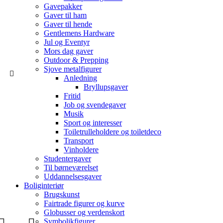
Gavepakker
Gaver til ham
Gaver til hende
Gentlemens Hardware
Jul og Eventyr
Mors dag gaver
Outdoor & Prepping
Sjove metalfigurer
Anledning
Bryllupsgaver
Fritid
Job og svendegaver
Musik
Sport og interesser
Toiletrulleholdere og toiletdeco
Transport
Vinholdere
Studentergaver
Til børneværelset
Uddannelsesgaver
Boliginteriør
Brugskunst
Fairtrade figurer og kurve
Globusser og verdenskort
Symbolikfigurer