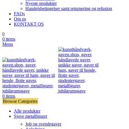
Nyeste produkter
Handelsbetingelser samt returnering og refusion
FAQs
Om os
KONTAKT OS
0
0
items
Menu
0
items
Browse Categories
Alle produkter
Sjove metalfigurer
Job og svendegaver