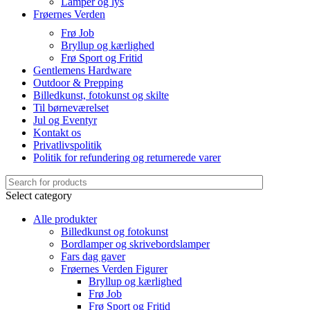
Lamper og lys
Frøernes Verden
Frø Job
Bryllup og kærlighed
Frø Sport og Fritid
Gentlemens Hardware
Outdoor & Prepping
Billedkunst, fotokunst og skilte
Til børneværelset
Jul og Eventyr
Kontakt os
Privatlivspolitik
Politik for refundering og returnerede varer
Select category
Alle produkter
Billedkunst og fotokunst
Bordlamper og skrivebordslamper
Fars dag gaver
Frøernes Verden Figurer
Bryllup og kærlighed
Frø Job
Frø Sport og Fritid