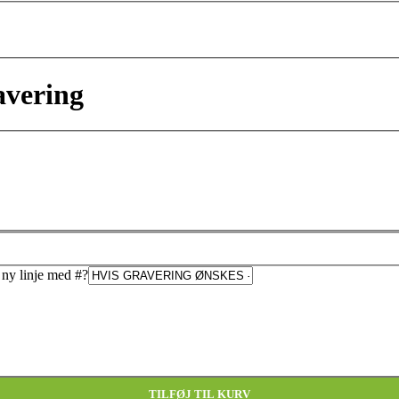
avering
s ny linje med #
?
TILFØJ TIL KURV